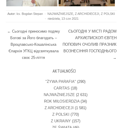
Autor:
ks. Bogdan Stepan
·
NAJWAŻNIEJSZE
,
Z ARCHIDIECEJI
,
Z POLSKI
·
niedziela, 13 cze 2021
Post navigation
←
Сьогодні приносимо подяку
СЬОГОДНІ У МІСТІ РАДОМ
Богові за Його благодать –
АРХИЄПИСКОП ЄВГЕН
Вроцлавсько-Кошалінська
ПОПОВИЧ ОЧОЛИВ ПРАЗНИК
Єпархія УГКЦ відсвяткувала
ВОЗНЕСІННЯ ГОСПОДНЬОГО
своє 25-ліття
→
AKTUALNOŚCI
"ŻYWA PARAFIA"
(290)
CARITAS
(18)
NAJWAŻNIEJSZE
(2 631)
ROK MIŁOSIERDZIA
(34)
Z ARCHIDIECEJI
(1 581)
Z POLSKI
(770)
Z UKRAINY
(157)
ZE ŚWIATA
(46)