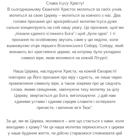
Слава Ісусу Христу!
В сьогоднішньому Євангелії Христос молиться за своїх учнів,
молиться за свою Церкву – молиться за кожного з нас. Два
головні прохання цієї архієрейської молитви Ісуса дуже
сильно концентрують на собі нашу увагу. Це прохання, щоб ми
„пізнали єдиного істинного Бога” і щоб „були одно”. І ті
прохання по особливому звучать саме у цю неділю, коли
вшановуємо отців першого Вселенського Собору. Собору, який
визнають всі християнскі церкви, на котрому було укладено
символ віри, яким молимося на кожній Літургії.
Наша Церква, наслідуючи Христа, на кожній Євхаристії
повторює це Його прохання про віру і єдність, не лише через
промовляння символу віри, а також зокрема про це свідчать
слова, якими священник, закінчуючи тиху молитву за цілу
Церкву, звертається до Бога, виголошуючи: „і дай нам
єдиними устами і єдиним серцем славити і оспівувати
пречисте, і величне ім’я Твоє”.
За це, ми як Церква, молимося – але що стається з нами, коли
виходимо з храму? Чи ця наша молитва переноситься з церкви
у наше буденне життя, чи дійсно стараємося сповнювати цей