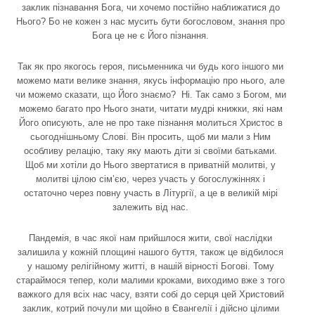
заклик пізнавання Бога, чи хочемо постійно наближатися до
Нього? Бо не кожен з нас мусить бути богословом, знання про
Бога це не є Його пізнання.
Так як про якогось героя, письменника чи будь кого іншого ми
можемо мати велике знання, якусь інформацію про нього, але
чи можемо сказати, що Його знаємо? Ні. Так само з Богом, ми
можемо багато про Нього знати, читати мудрі книжки, які нам
Його описують, але не про таке пізнання молиться Христос в
сьогоднішньому Слові. Він просить, щоб ми мали з Ним
особливу релацію, такy яку мають діти зі своїми батьками.
Щоб ми хотіли до Нього звертатися в приватній молитві, у
молитві цілою сім’єю, через участь у богослужіннях і
остаточно через повну участь в Літургії, а це в великій мірі
залежить від нас.
Пандемія, в час якої нам прийшлося жити, свої наслідки
залишила у кожній площині нашого буття, також це відбилося
у нашому релігійному житті, в нашій вірності Богові. Тому
стараймося тепер, коли малими кроками, виходимо вже з того
важкого для всіх нас часу, взяти собі до серця цей Христовий
заклик, котрий почули ми щойно в Євангелії і дійсно цілими