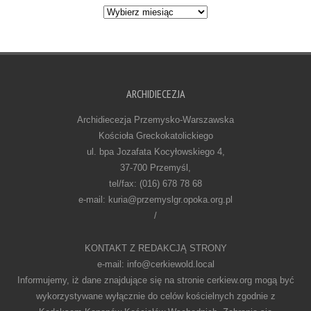
Archiwum
ARCHIDIECEZJA
Archidiecezja Przemysko-Warszawska
Kościoła Greckokatolickiego
ul. bpa Jozafata Kocyłowskiego 4,
37-700 Przemyśl,
tel/fax: (016) 678 78 68
e-mail: kuria@przemyslgr.opoka.org.pl
/
KONTAKT Z REDAKCJĄ STRONY
e-mail: info@cerkiewold.local
Informujemy, iż dane znajdujące się na stronie cerkiew.org mogą być
wykorzystywane wyłącznie do celów kościelnych zgodnie z