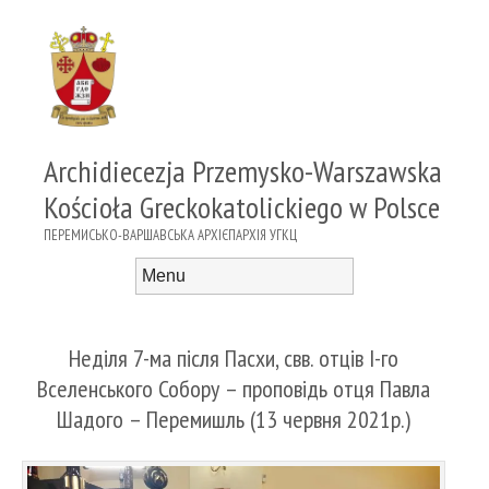
Archidiecezja Przemysko-Warszawska
Kościoła Greckokatolickiego w Polsce
ПЕРЕМИСЬКО-ВАРШАВСЬКА АРХІЄПАРХІЯ УГКЦ
Menu
Skip to content
Неділя 7-ма після Пасхи, свв. отців I-го
Вселенського Собору – проповідь отця Павла
Шадого – Перемишль (13 червня 2021р.)