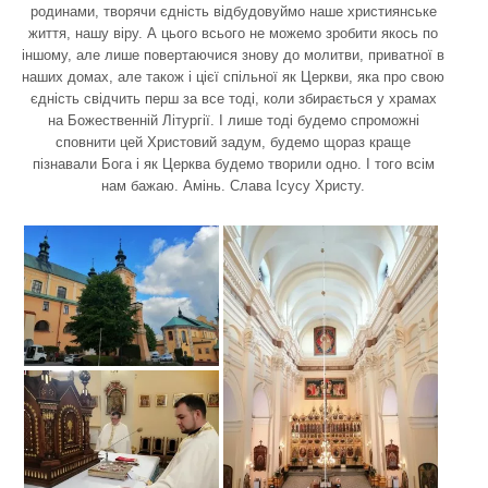
родинами, творячи єдність відбудовуймо наше християнське
життя, нашу віру. А цього всього не можемо зробити якось по
іншому, але лише повертаючися знову до молитви, приватної в
наших домах, але також і цієї спільної як Церкви, яка про свою
єдність свідчить перш за все тоді, коли збирається у храмах
на Божественній Літургії. І лише тоді будемо спроможні
сповнити цей Христовий задум, будемо щораз краще
пізнавали Бога і як Церква будемо творили одно. І того всім
нам бажаю. Амінь. Слава Ісусу Христу.