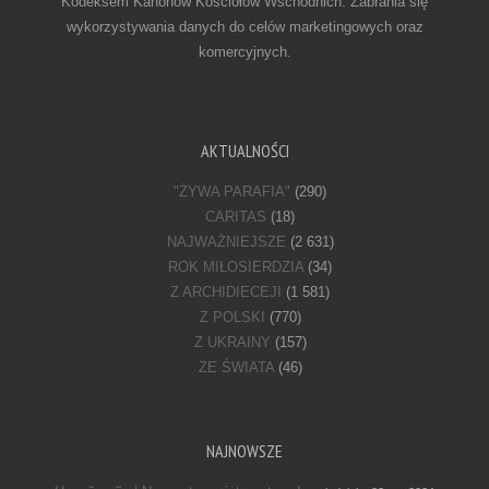
Kodeksem Kanonów Kościołów Wschodnich. Zabrania się
wykorzystywania danych do celów marketingowych oraz
komercyjnych.
AKTUALNOŚCI
"ŻYWA PARAFIA"
(290)
CARITAS
(18)
NAJWAŻNIEJSZE
(2 631)
ROK MIŁOSIERDZIA
(34)
Z ARCHIDIECEJI
(1 581)
Z POLSKI
(770)
Z UKRAINY
(157)
ZE ŚWIATA
(46)
NAJNOWSZE