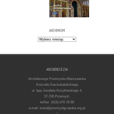
ARCHIWUM
Archiwum
ARCHIDIECEZJA
Archidiecezja Przemysko-Warszawska
Kościoła Greckokatolickiego
ul. bpa Jozafata Kocyłowskiego 4,
37-700 Przemyśl,
tel/fax: (016) 678 78 68
e-mail: kuria@przemyslgr.opoka.org.pl
/