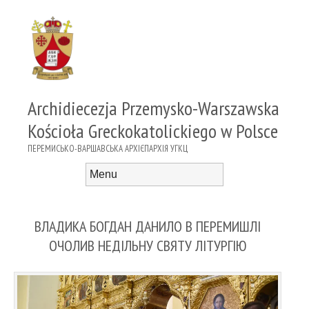
Archidiecezja Przemysko-Warszawska
Kościoła Greckokatolickiego w Polsce
ПЕРЕМИСЬКО-ВАРШАВСЬКА АРХІЄПАРХІЯ УГКЦ
Menu
Skip to content
ВЛАДИКА БОГДАН ДАНИЛО В ПЕРЕМИШЛІ
ОЧОЛИВ НЕДІЛЬНУ СВЯТУ ЛІТУРГІЮ