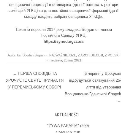
священичої формації в семінаріях (до неї належать ректори
семінарій УГКЦ) та для постійної священичої формації (до її
складу входять вибрані священики УГКЦ)».
Також із вересня 2017 року владика Богдан є членом
Постійного Синоду УГКЦ.
https://synod.ugcc.ua
Autor:
ks. Bogdan Stepan
·
NAJWAŻNIEJSZE
,
Z ARCHIDIECEJI
,
Z POLSKI
·
niedziela, 23 maj 2021
Post navigation
←
ПЕРША СПОВІДЬ ТА
6 червня у Вроцлаві
УРОЧИСТЕ СВЯТЕ ПРИЧАСТЯ
відбудуться святкування 25-
У ПЕРЕМИСЬКОМУ СОБОРІ
ліття від утворення
Вроцлавсько-Ґданської Єпархії
→
AKTUALNOŚCI
"ŻYWA PARAFIA"
(290)
CARITAS
(18)