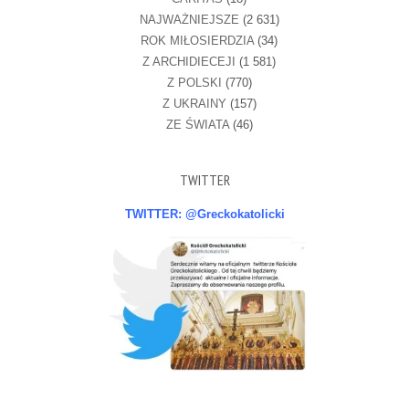
NAJWAŻNIEJSZE
(2 631)
ROK MIŁOSIERDZIA
(34)
Z ARCHIDIECEJI
(1 581)
Z POLSKI
(770)
Z UKRAINY
(157)
ZE ŚWIATA
(46)
TWITTER
TWITTER: @Greckokatolicki