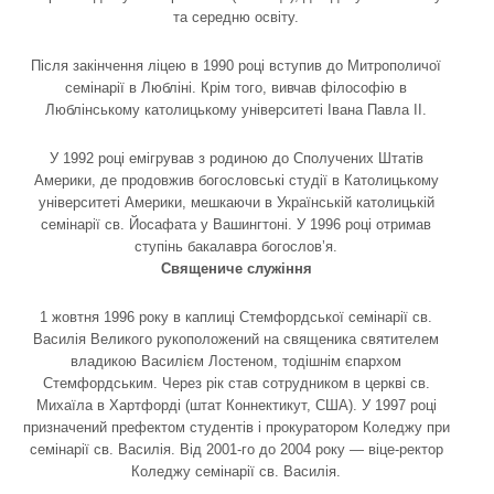
та середню освіту.
Після закінчення ліцею в 1990 році вступив до Митрополичої
семінарії в Любліні. Крім того, вивчав філософію в
Люблінському католицькому університеті Івана Павла ІІ.
У 1992 році емігрував з родиною до Сполучених Штатів
Америки, де продовжив богословські студії в Католицькому
університеті Америки, мешкаючи в Українській католицькій
семінарії св. Йосафата у Вашингтоні. У 1996 році отримав
ступінь бакалавра богослов’я.
Священиче служіння
1 жовтня 1996 року в каплиці Стемфордської семінарії св.
Василія Великого рукоположений на священика святителем
владикою Василієм Лостеном, тодішнім єпархом
Стемфордським. Через рік став сотрудником в церкві св.
Михаїла в Хартфорді (штат Коннектикут, США). У 1997 році
призначений префектом студентів і прокуратором Коледжу при
семінарії св. Василія. Від 2001-го до 2004 року — віце-ректор
Коледжу семінарії св. Василія.