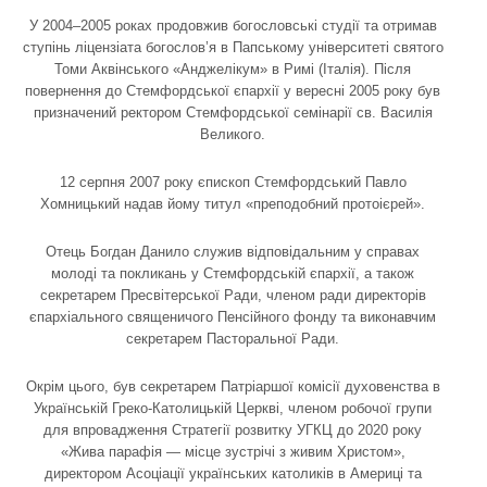
У 2004–2005 рокaх продовжив богословські студії та отримав
ступінь ліцензіата богослов’я в Папському університеті святого
Томи Аквінського «Анджелікум» в Римі (Італія). Після
повернення до Стемфордської єпархії у вересні 2005 року був
призначений ректором Стемфордської семінарії св. Василія
Великого.
12 серпня 2007 року єпископ Стемфордський Павло
Хомницький надав йому титул «преподобний протоієрей».
Отець Богдан Данило служив відповідальним у справах
молоді та покликань у Стемфордській єпархії, а також
секретарем Пресвітерської Ради, членом ради директорів
єпархіального священичого Пенсійного фонду та виконавчим
секретарем Пасторальної Ради.
Окрім цього, був секретарем Патріаршої комісії духовенства в
Українській Греко-Католицькій Церкві, членом робочої групи
для впровадження Стратегії розвитку УГКЦ до 2020 року
«Жива парафія — місце зустрічі з живим Христом»,
директором Асоціації українських католиків в Америці та