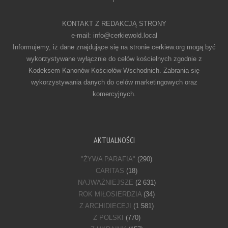
KONTAKT Z REDAKCJĄ STRONY
e-mail: info@cerkiewold.local
Informujemy, iż dane znajdujące się na stronie cerkiew.org mogą być
wykorzystywane wyłącznie do celów kościelnych zgodnie z
Kodeksem Kanonów Kościołów Wschodnich. Zabrania się
wykorzystywania danych do celów marketingowych oraz
komercyjnych.
AKTUALNOŚCI
"ŻYWA PARAFIA"
(290)
CARITAS
(18)
NAJWAŻNIEJSZE
(2 631)
ROK MIŁOSIERDZIA
(34)
Z ARCHIDIECEJI
(1 581)
Z POLSKI
(770)