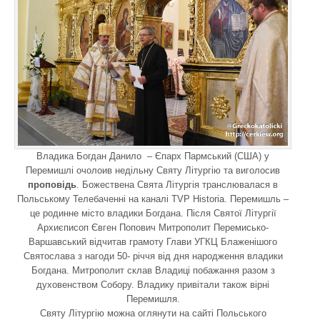
Владика Богдан Данило – Єпарх Пармський (США) у
Перемишлі очолоив недільну Святу Літургію та виголосив
проповідь
. Божествена Свята Літургія транслювалася в
Польському Телебаченні на каналі TVP Historia. Перемишль –
це родинне місто владики Богдана. Після Святої Літургії
Архиєписоп Євген Попович Митрополит Перемисько-
Варшавський відчитав грамоту Глави УГКЦ Блаженішого
Святослава з нагоди 50- річчя від дня народження владики
Богдана. Митрополит склав Владиці побажання разом з
духовенством Собору. Владику привітали також вірні
Перемишля.
Святу Літургію можна оглянути на сайті Польського