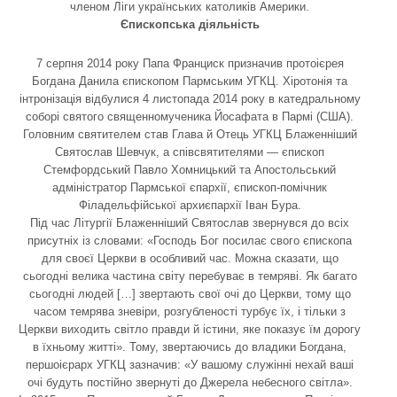
членом Ліги українських католиків Америки.
Єпископська діяльність
7 серпня 2014 року Папа Франциск призначив протоієрея
Богдана Данила єпископом Пармським УГКЦ. Хіротонія та
інтронізація відбулися 4 листопада 2014 року в катедральному
соборі святого священномученика Йосафата в Пармі (США).
Головним святителем став Глава й Отець УГКЦ Блаженніший
Святослав Шевчук, а співсвятителями — єпископ
Стемфордський Павло Хомницький та Апостольський
адміністратор Пармської єпархії, єпископ-помічник
Філадельфійської архиєпархії Іван Бура.
Під час Літургії Блаженніший Святослав звернувся до всіх
присутніх із словами: «Господь Бог посилає свого єпископа
для своєї Церкви в особливий час. Можна сказати, що
сьогодні велика частина світу перебуває в темряві. Як багато
сьогодні людей […] звертають свої очі до Церкви, тому що
часом темрява зневіри, розгубленості турбує їх, і тільки з
Церкви виходить світло правди й істини, яке показує їм дорогу
в їхньому житті». Тому, звертаючись до владики Богдана,
першоієрарх УГКЦ зазначив: «У вашому служінні нехай ваші
очі будуть постійно звернуті до Джерела небесного світла».