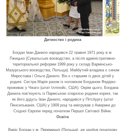
Дитинство і родина
Богдан Іван Данило народився 22 травня 1971 року в м.
Ґіжицько (Сувальське воєводство, а після адміністративно-
територіальної реформи 1999 року у складі Вармінсько-
Мазурського воєводства, Польща). Майбутній владика є сином
Мирослава і Ольги Данило. Він є старшим із двох дітей у
родині. Сестра Марія разом із чоловіком Богданом Федірко
проживає у Чікаго (штат Іллінойс, США). Окрім цього, Богдана
Данила пов’язують із Пармською єпархією родинні корені, так
як його дідусь Іван Данило, народився у Пітсбургу (штат
Пенсильванія, США) у 1909 році та емігрував з Америки до
Східної Європи перед початком Першої Світової Війни.
Освіта
Виріс Богдан у м. Перемишлі (Польща), де здобув початкову