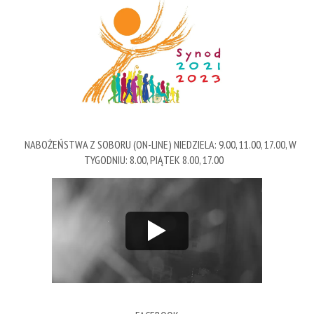
NABOŻEŃSTWA Z SOBORU (ON-LINE) NIEDZIELA: 9.00, 11.00, 17.00, W
TYGODNIU: 8.00, PIĄTEK 8.00, 17.00