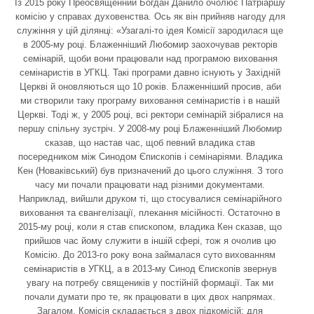
Із 2015 року Преосвященний Богдан Данило очолює Патріаршу
комісію у справах духовенства. Ось як він прийняв нагоду для
служіння у цій ділянці: «Узагалі-то ідея Комісії зародилася ще
в 2005-му році. Блаженніший Любомир заохочував ректорів
семінарій, щоби вони працювали над програмою виховання
семінаристів в УГКЦ. Такі програми давно існують у Західній
Церкві й оновляються що 10 років. Блаженніший просив, аби
ми створили таку програму виховання семінаристів і в нашій
Церкві. Тоді ж, у 2005 році, всі ректори семінарій зібралися на
першу спільну зустріч. У 2008-му році Блаженніший Любомир
сказав, що настав час, щоб певний владика став
посередником між Синодом Єпископів і семінаріями. Владика
Кен (Новаківський) був призначений до цього служіння. З того
часу ми почали працювати над різними документами.
Наприклад, вийшли друком ті, що стосувалися семінарійного
виховання та євангелізації, плекання місійності. Остаточно в
2015-му році, коли я став єпископом, владика Кен сказав, що
прийшов час йому служити в іншій сфері, тож я очолив цю
Комісію. До 2013-го року вона займалася суто вихованням
семінаристів в УГКЦ, а в 2013-му Синод Єпископів звернув
увагу на потребу священиків у постійній формації. Так ми
почали думати про те, як працювати в цих двох напрямах.
Загалом, Комісія складається з двох підкомісій: для