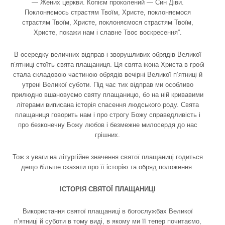
— Жених церкви. Копієм проколений — Син Діви.
Поклоняємось страстям Твоїм, Христе, поклоняємося
страстям Твоїм, Христе, поклоняємося страстям Твоїм,
Христе, покажи нам і славне Твоє воскресення”.
В осередку величних відправ і зворушливих обрядів Великої
п’ятниці стоїть свята плащаниця. Ця свята ікона Христа в гробі
стала складовою частиною обрядів вечірні Великої п’ятниці й
утрені Великої суботи. Під час тих відправ ми особливо
прилюдно вшановуємо святу плащаницю, бо на ній кривавими
літерами виписана історія спасення людського роду. Свята
плащаниця говорить нам і про строгу Божу справедливість і
про безконечну Божу любов і безмежне милосердя до нас
грішних.
Тож з уваги на літургійне значення святої плащаниці годиться
дещо більше сказати про її історію та обряд положення.
ІСТОРІЯ СВЯТОЇ ПЛАЩАНИЦІ
Використання святої плащаниці в богослужбах Великої
п’ятниці й суботи в тому виді, в якому ми її тепер почитаємо,