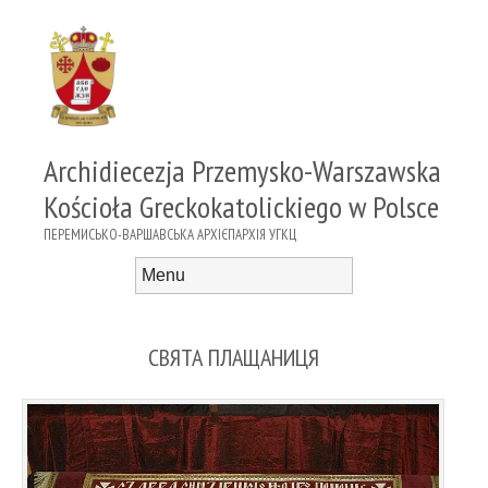
Archidiecezja Przemysko-Warszawska
Kościoła Greckokatolickiego w Polsce
ПЕРЕМИСЬКО-ВАРШАВСЬКА АРХІЄПАРХІЯ УГКЦ
Menu
Skip to content
СВЯТА ПЛАЩАНИЦЯ