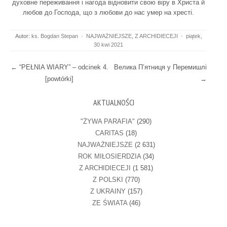
духовне переживання і нагода відновити свою віру в Христа й
любов до Господа, що з любови до нас умер на хресті.
Autor:
ks. Bogdan Stepan
·
NAJWAŻNIEJSZE
,
Z ARCHIDIECEJI
·
piątek,
30 kwi 2021
Post navigation
←
“PEŁNIA WIARY” – odcinek 4.
Велика П’ятниця у Перемишлі
[powtórki]
→
AKTUALNOŚCI
"ŻYWA PARAFIA"
(290)
CARITAS
(18)
NAJWAŻNIEJSZE
(2 631)
ROK MIŁOSIERDZIA
(34)
Z ARCHIDIECEJI
(1 581)
Z POLSKI
(770)
Z UKRAINY
(157)
ZE ŚWIATA
(46)