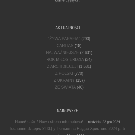
komercyjnych.
AKTUALNOŚCI
"ŻYWA PARAFIA"
(290)
CARITAS
(18)
NAJWAŻNIEJSZE
(2 631)
ROK MIŁOSIERDZIA
(34)
Z ARCHIDIECEJI
(1 581)
Z POLSKI
(770)
Z UKRAINY
(157)
ZE ŚWIATA
(46)
NAJNOWSZE
Новий сайт / Nowa strona internetowa!
niedziela, 22 gru 2024
Послання Владик УГКЦ у Польщі на Різдво Христове 2024 р. Б.