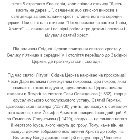
після 5 страсного Євангелія, коли співали стихиру “Днесь
висить на дереві…”, священик або єпископ виносив зі
святилища запрестольний хрест і ставив його на середині
церкви. При співі слів стихири: “Поклоняємося страстям Твоїм,
Христе”, — священик і всі вірні робили три доземні поклони і
цілували святий хрест.
Під впливом Східної Церкви почитання святого хреста у
Велику п’ятницю в середині VII століття перейшло до Західної
Церкви, де практикується і сьогодні.
Під час святої Літургії Східна Церква накриває на проскомидії
Чесні Дари великим прямокутним покровом. Цей покров, який
називають також воздухом, єрусалимська Церква почала
вживати в Літургії за святого Сави Освященого († 532), творця
єрусалимського богослужбового уставу. Святий Герман,
царгородський патріярх (713-730) учить, що воздух є символом
того каменя, яким Йосиф з Ариматеї прикрив Господній гріб. А
за Симеоном Солунським († 1429), воздух — це символ нагого
й мертвого Ісуса, якого несуть до гробу. Тому, каже він, на
воздусі деколи зображено покладення Христа до гробу. На
Великому Вході диякон несе цей воздух перед Чесними