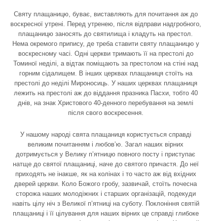
Святу плащаницю, буває, виставляють для почитання аж до
воскресної утрені. Перед утренею, після відправи надгробного,
плащаницю заносять до святилища і кладуть на престол.
Нема окремого припису, де треба ставити святу плащаницю у
воскресному часі. Одні церкви тримають її на престолі до
Томиної неділі, а відтак поміщають за престолом на стіні над
горним сідалищем. В інших церквах плащаниця стоїть на
престолі до неділі Мироносиць. У наших церквах плащаниця
лежить на престолі аж до віддання празника Пасхи, тобто 40
днів, на знак Христового 40-денного перебування на землі
після свого воскресення.
У нашому народі свята плащаниця користується справді
великим почитанням і любов’ю. Загал наших вірних
дотримується у Велику п’ятницю повного посту і приступає
натще до святої плащаниці, наче до святого причастя. До неї
приходять не інакше, як на колінах і то часто аж від вхідних
дверей церкви. Коло Божого гробу, зазвичай, стоїть почесна
сторожа наших молодіжних і старших організацій, подекуди
навіть цілу ніч з Великої п’ятниці на суботу. Поклоніння святій
плащаниці і її цілування для наших вірних це справді глибоке