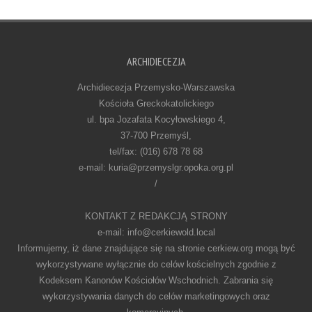
ARCHIDIECEZJA
Archidiecezja Przemysko-Warszawska
Kościoła Greckokatolickiego
ul. bpa Jozafata Kocyłowskiego 4,
37-700 Przemyśl,
tel/fax: (016) 678 78 68
e-mail: kuria@przemyslgr.opoka.org.pl
/
KONTAKT Z REDAKCJĄ STRONY
e-mail: info@cerkiewold.local
Informujemy, iż dane znajdujące się na stronie cerkiew.org mogą być
wykorzystywane wyłącznie do celów kościelnych zgodnie z
Kodeksem Kanonów Kościołów Wschodnich. Zabrania się
wykorzystywania danych do celów marketingowych oraz