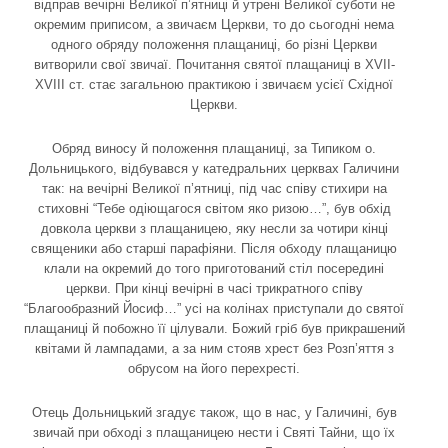
відправ вечірні Великої п’ятниці й утрені Великої суботи не
окремим приписом, а звичаєм Церкви, то до сьогодні нема
одного обряду положення плащаниці, бо різні Церкви
витворили свої звичаї. Почитання святої плащаниці в XVII-
XVIII cт. стає загальною практикою і звичаєм усієї Східної
Церкви.
Обряд виносу й положення плащаниці, за Типиком о.
Дольницького, відбувався у катедральних церквах Галичини
так: на вечірні Великої п’ятниці, під час співу стихири на
стиховні “Тебе одіющагося світом яко ризою…”, був обхід
довкола церкви з плащаницею, яку несли за чотири кінці
священики або старші парафіяни. Після обходу плащаницю
клали на окремий до того приготований стіл посередині
церкви. При кінці вечірні в часі трикратного співу
“Благообразний Йосиф…” усі на колінах приступали до святої
плащаниці й побожно її цілували. Божий гріб був прикрашений
квітами й лампадами, а за ним стояв хрест без Розп’яття з
обрусом на його перехресті.
Отець Дольницький згадує також, що в нас, у Галичині, був
звичай при обході з плащаницею нести і Святі Тайни, що їх