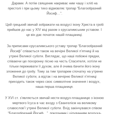
Дарами. А потім священик накриває ним чашу і хліб на
престолі і при цьому тихо відмовляє тропар “Благообразний
Йосиф…”.
Цей грецький звичай зображати на воздусі ікону Христа в гробі
прийшов до нас у XIV віці разом з єрусалимським уставом. І
це він дає початок нашій плащаниці.
За приписами єрусалимського уставу тропар “Благообразний
Йосиф” співається також на вечірні Великої п’ятниці й на
утрені Великої суботи. Виглядає, що наші побожні предки,
співаючи цю похоронну пісню на честь Спасителя, хотіли не
тільки переживати її духом, але й очима бачити його ікону
зложення до гробу. Тому за тим тропарем спочатку на утреню
Великої суботи, а відтак і на вечірню Великої п’ятниці
приходить також через своє символічне значення і воздух,
наша перша плащаниця.
У XVI ст. з’являється звичай нести воздух-плащаницю з іконою
мертвого Ісуса в час входу з Євангелієм на великому
славослов’ї утрені Великої суботи. Вхід закінчувався співом
“Благообразний Йосиф…”, поклонами і цілуванням воздуха-