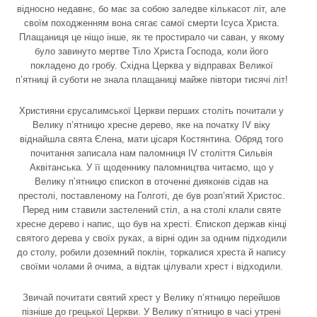
відносно недавнє, бо має за собою заледве кількасот літ, але
своїм походженням вона сягає самої смерти Ісуса Христа.
Плащаниця це ніщо інше, як те простирало чи саван, у якому
було завинуто мертве Тіло Христа Господа, коли його
покладено до гробу. Східна Церква у відправах Великої
п’ятниці й суботи не знала плащаниці майже півтори тисячі літ!
Християни єрусалимської Церкви перших століть почитали у
Велику п’ятницю хресне дерево, яке на початку IV віку
віднайшла свята Єлена, мати цісаря Костянтина. Обряд того
почитання записала нам паломниця IV століття Сильвія
Аквітанська. У її щоденнику паломництва читаємо, що у
Велику п’ятницю єпископ в оточенні дияконів сідав на
престолі, поставленому на Голготі, де був розп’ятий Христос.
Перед ним ставили застелений стіл, а на столі клали святе
хресне дерево і напис, що був на хресті. Єпископ держав кінці
святого дерева у своїх руках, а вірні один за одним підходили
до столу, робили доземний поклін, торкалися хреста й напису
своїми чолами й очима, а відтак цілували хрест і відходили.
Звичай почитати святий хрест у Велику п’ятницю перейшов
пізніше до грецької Церкви. У Велику п’ятницю в часі утрені