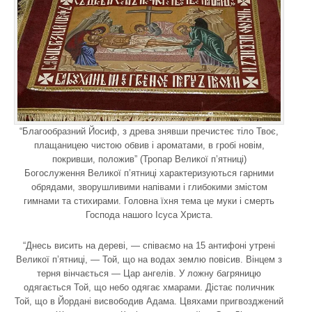
“Благообразний Йосиф, з древа знявши пречистеє тіло Твоє,
плащаницею чистою обвив і ароматами, в гробі новім,
покривши, положив” (Тропар Великої п’ятниці)
Богослуження Великої п’ятниці характеризуються гарними
обрядами, зворушливими напівами і глибокими змістом
гимнами та стихирами. Головна їхня тема це муки і смерть
Господа нашого Ісуса Христа.
“Днесь висить на дереві, — співаємо на 15 антифоні утрені
Великої п’ятниці, — Той, що на водах землю повісив. Вінцем з
терня вінчається — Цар ангелів. У ложну багряницю
одягається Той, що небо одягає хмарами. Дістає поличник
Той, що в Йордані висвободив Адама. Цвяхами пригвозджений