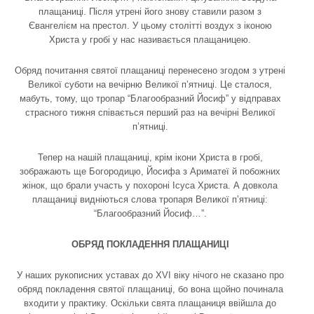
плащаниці. Після утрені його знову ставили разом з
Євангелієм на престол. У цьому столітті воздух з іконою
Христа у гробі у нас називається плащаницею.
Обряд почитання святої плащаниці перенесено згодом з утрені
Великої суботи на вечірню Великої п’ятниці. Це сталося,
мабуть, тому, що тропар “Благообразний Йосиф” у відправах
страсного тижня співається перший раз на вечірні Великої
п’ятниці.
Тепер на нашій плащаниці, крім ікони Христа в гробі,
зображають ще Богородицю, Йосифа з Ариматеї й побожних
жінок, що брали участь у похороні Ісуса Христа. А довкола
плащаниці видніються слова тропаря Великої п’ятниці:
“Благообразний Йосиф…”.
ОБРЯД ПОКЛАДЕННЯ ПЛАЩАНИЦІ
У наших рукописних уставах до XVI віку нічого не cказано про
обряд покладення святої плащаниці, бо вона щойно починала
входити у практику. Оскільки свята плащаниця ввійшла до