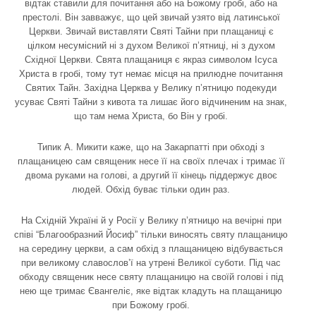
відтак ставили для почитання або на Божому гробі, або на
престолі. Він завважує, що цей звичай узято від латинської
Церкви. Звичай виставляти Святі Тайни при плащаниці є
цілком несумісний ні з духом Великої п’ятниці, ні з духом
Східної Церкви. Свята плащаниця є якраз символом Ісуса
Христа в гробі, тому тут немає місця на прилюдне почитання
Святих Тайн. Західна Церква у Велику п’ятницю подекуди
усуває Святі Тайни з кивота та лишає його відчиненим на знак,
що там нема Христа, бо Він у гробі.
Типик А. Микити каже, що на Закарпатті при обході з
плащаницею сам священик несе її на своїх плечах і тримає її
двома руками на голові, а другий її кінець піддержує двоє
людей. Обхід буває тільки один раз.
На Східній Україні й у Росії у Велику п’ятницю на вечірні при
співі “Благообразний Йосиф” тільки виносять святу плащаницю
на середину церкви, а сам обхід з плащаницею відбувається
при великому славослов’ї на утрені Великої суботи. Під час
обходу священик несе святу плащаницю на своїй голові і під
нею ще тримає Євангеліє, яке відтак кладуть на плащаницю
при Божому гробі.