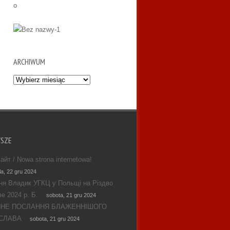
ARCHIWUM
Archiwum
WSZE
айт / Nowa strona internetowa!
la, 22 gru 2024
ня Владик УГКЦ у Польщі на Різдво
е 2024 р. Б.
sobota, 21 gru 2024
ЯНЕ ПОСЛАННЯ БЛАЖЕННІШОГО
СЛАВА
sobota, 21 gru 2024