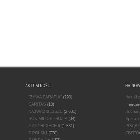
AKTUALNOŚCI
NAJNO
"ŻYWA PARAFIA"
(290)
Новий с
CARITAS
(18)
niedzie
NAJWAŻNIEJSZE
(2 631)
Послан
ROK MIŁOSIERDZIA
(34)
Христов
Z ARCHIDIECEJI
(1 581)
РІЗДВ
Z POLSKI
(770)
СВЯТО