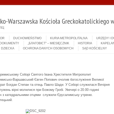
sko-Warszawska Kościoła Greckokatolickiego w
ГКЦ
IOR
DUCHOWIEŃSTWO
KURIA METROPOLITALNA
URZĘDY I 
DOKUMENTY
„БЛАГОВІСТ” – MIESIĘCZNIK
HISTORIA
KAPELAN
 DZIECKA
OCHRONA DANYCH OSOBOWYCH
SĄD KOŚCIELNY
еремиському Соборі Святого Івана Хрестителя Митрополит
емисько-Варшавський Євген Попович очолив богослужіння Великої
трат Богдан Степан та отець Павло Шади. У Соборі служилася Вечірня
ужень вірні молилися при Божому Гробі. Увечері о 20.00 годині
ич з катедральними отцями служили Єрусалимську утреню.
тецький.