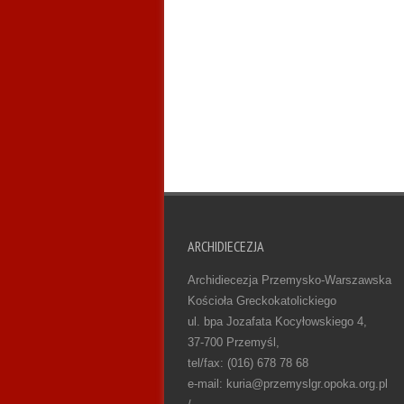
ARCHIDIECEZJA
Archidiecezja Przemysko-Warszawska
Kościoła Greckokatolickiego
ul. bpa Jozafata Kocyłowskiego 4,
37-700 Przemyśl,
tel/fax: (016) 678 78 68
e-mail: kuria@przemyslgr.opoka.org.pl