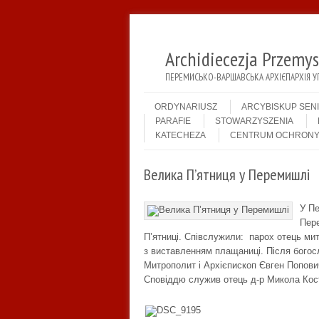
Archidiecezja Przemy
ПЕРЕМИСЬКО-ВАРШАВСЬКА АРХІЄПАРХІЯ У
Menu
Skip to content
ORDYNARIUSZ
ARCYBISKUP SEN
PARAFIE
STOWARZYSZENIA
KATECHEZA
CENTRUM OCHRONY
Велика П’ятниця у Перемишлі
У П
Пер
П’ятниці. Співслужили: парох отець ми
з виставленням плащаниці. Після богосл
Митрополит і Архієпископ Євген Попов
Сповіддю служив отець д-р Микола Кос