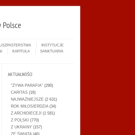
 Polsce
DUSZPASTERSTWA
INSTYTUCJE
I
KAPITUŁA
SANKTUARIA
AKTUALNOŚCI
"ŻYWA PARAFIA"
(290)
CARITAS
(18)
NAJWAŻNIEJSZE
(2 631)
ROK MIŁOSIERDZIA
(34)
Z ARCHIDIECEJI
(1 581)
Z POLSKI
(770)
Z UKRAINY
(157)
ZE ŚWIATA
(46)