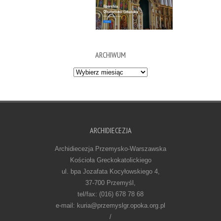
ARCHIWUM
Archiwum
ARCHIDIECEZJA
Archidiecezja Przemysko-Warszawska
Kościoła Greckokatolickiego
ul. bpa Jozafata Kocyłowskiego 4,
37-700 Przemyśl,
tel/fax: (016) 678 78 68
e-mail: kuria@przemyslgr.opoka.org.pl
/