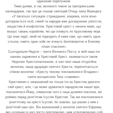
одиноким порятунком.
Тими днями, в час великого тижня за григорянським
календарем, так про це сказав святіший Отець папа Франциск:
«У багатьох ситуаціях страждання, зокрема, коли воно
доторкається осіб, сімей та народів вже досвідчених убогістю,
нещастям й конфліктом, Христовий хрест є неначе маяк, що
вказує гавань кораблям, які ще пливуть по бурхливому морі.
Це знак надії, який не підводить й каже нам, що навіть одна
сльоза, навіть один зойк не згинуть безповоротно в Божому
плані спасіння».
Сьогоднішня Неділя – третя Великого Посту, в якій наші очі
наново задивлені в Христовий Хрест, називається також
Неділею Хрестопоклонною, в часі якої наша літургійна
молитва, наша адорація святого Хреста, переплітається
співом молитви: «Хресту твоєму покланяємося Владико і
святе воскресіння Твоє славимо».
Християнин є запрошений не тільки іти за Христом двигати
свій хрест, але, і це може здаватися парадоксом нашої ври,
покланятися Йому, символом чого є наші доземні поклони, які
робимо перед розп’ятим Ісусом Христом. Так ми поклоняємося
розп’ятому на хресті Ісусові, бо знаємо, що разом з ним є
розп’ятий наш гріх. Він визначений у молитві святого Єфрема,
яку щоденно в часі посту повторюємо, чим усвідомлюємо собі