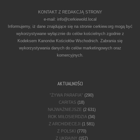
KONTAKT Z REDAKCJĄ STRONY
e-mail: info@cerkiewold.local
Informujemy, iż dane znajdujące się na stronie cerkiew.org mogą być
wykorzystywane wyłącznie do celów kościelnych zgodnie z
Kodeksem Kanonów Kościołów Wschodnich. Zabrania się
wykorzystywania danych do celów marketingowych oraz
komercyjnych.
AKTUALNOŚCI
"ŻYWA PARAFIA"
(290)
CARITAS
(18)
NAJWAŻNIEJSZE
(2 631)
ROK MIŁOSIERDZIA
(34)
Z ARCHIDIECEJI
(1 581)
Z POLSKI
(770)
Z UKRAINY
(157)