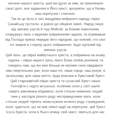
несенні нашого хреста, щоб ми ідучи за ним, не проклинали
своєї долі, але задивлені в Його хрест, зрозуміли, що в Ньому
наш порятунок і спасіння.
Так як це було в часі мандрівки вибраного народу через
Синайську пустелю, в дорозі до обіцяної землі. Народ гинув
від змієвих укусів й тоді Мойсей, за Божим повелінням,
споруджує паль з мідяним зображенням гадюки, та отримавши
від Господа приказ передає його народові, що кожний, хто свої
очі зверне в сторону цього зображення, буде зцілений від
змієвих укусів.
Цей паль, це образ майбутнього хреста, а зображена на ньому
гадюка – образ нашого гріха, якого Божа любов розпинає та
говорить нам, що він вже більше не матиме сили завдавати
нам смертельних ран, коли наші очі, наше серце, наш розум, в
загальному ціле наше життя, буде вписане в Христовий Хрест.
Цей старозавітній образ хреста та сучасний Хрест нашої
Голгофти є надто актуальні, особливо коли у світі шаліє
смерть викликана епідемією, коли стільки невинних людей
гине у наслідок різного роду несправедливих воєн, коли
стільки людей терпить незаслужено всякого роду страждання,
коли, здається, що не має ніякої надії на порятунок, цей Хрест
Ісуса Христа, коли в Нього впишу свій хрест, явиться для нас