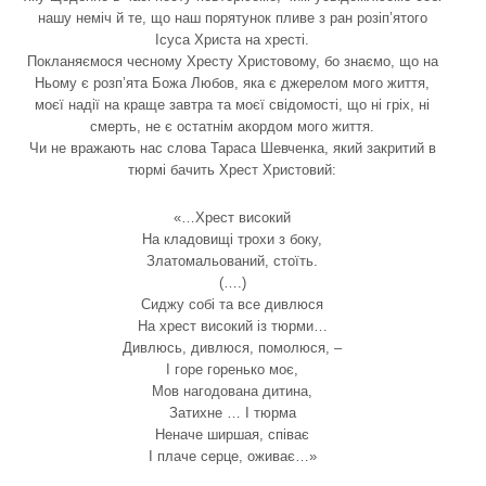
нашу неміч й те, що наш порятунок пливе з ран розіп’ятого
Ісуса Христа на хресті.
Покланяємося чесному Хресту Христовому, бо знаємо, що на
Ньому є розп’ята Божа Любов, яка є джерелом мого життя,
моєї надії на краще завтра та моєї свідомості, що ні гріх, ні
смерть, не є остатнім акордом мого життя.
Чи не вражають нас слова Тараса Шевченка, який закритий в
тюрмі бачить Хрест Христовий:
«…Хрест високий
На кладовищі трохи з боку,
Златомальований, стоїть.
(….)
Сиджу собі та все дивлюся
На хрест високий із тюрми…
Дивлюсь, дивлюся, помолюся, –
І горе горенько моє,
Мов нагодована дитина,
Затихне … І тюрма
Неначе ширшая, співає
І плаче серце, оживає…»