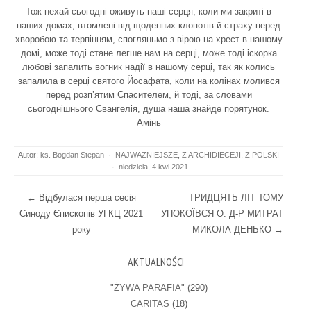
Тож нехай сьогодні оживуть наші серця, коли ми закриті в
наших домах, втомлені від щоденних клопотів й страху перед
хворобою та терпінням, спогляньмо з вірою на хрест в нашому
домі, може тоді стане легше нам на серці, може тоді іскорка
любові запалить вогник надії в нашому серці, так як колись
запалила в серці святого Йосафата, коли на колінах молився
перед розп’ятим Спасителем, й тоді, за словами
сьогоднішнього Євангелія, душа наша знайде порятунок.
Амінь
Autor:
ks. Bogdan Stepan
·
NAJWAŻNIEJSZE
,
Z ARCHIDIECEJI
,
Z POLSKI
·
niedziela, 4 kwi 2021
Post navigation
←
Відбулася перша сесія
ТРИДЦЯТЬ ЛІТ ТОМУ
Синоду Єпископів УГКЦ 2021
УПОКОЇВСЯ О. Д-Р МИТРАТ
року
МИКОЛА ДЕНЬКО
→
AKTUALNOŚCI
"ŻYWA PARAFIA"
(290)
CARITAS
(18)