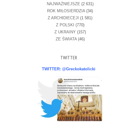
NAJWAŻNIEJSZE
(2 631)
ROK MIŁOSIERDZIA
(34)
Z ARCHIDIECEJI
(1 581)
Z POLSKI
(770)
Z UKRAINY
(157)
ZE ŚWIATA
(46)
TWITTER
TWITTER: @Greckokatolicki