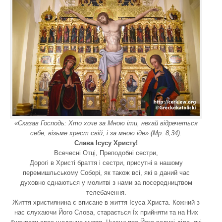
«Сказав Господь: Хто хоче за Мною іти, нехай відречеться
себе, візьме хрест свій, і за мною іде» (Мр. 8,34).
Слава Ісусу Христу!
Всечесні Отці, Преподобні сестри,
Дорогі в Христі браття і сестри, присутні в нашому
перемишльському Соборі, як також всі, які в даний час
духовно єднаються у молитві з нами за посередництвом
телебачення.
Життя християнина є вписане в життя Ісуса Христа. Кожний з
нас слухаючи Його Слова, старається Їх прийняти та на Них