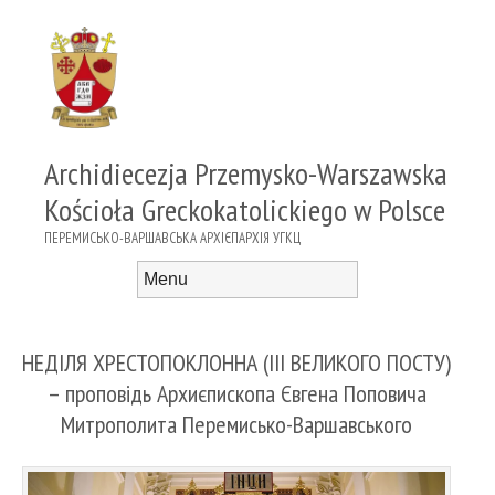
Archidiecezja Przemysko-Warszawska
Kościoła Greckokatolickiego w Polsce
ПЕРЕМИСЬКО-ВАРШАВСЬКА АРХІЄПАРХІЯ УГКЦ
Menu
Skip to content
НЕДІЛЯ ХРЕСТОПОКЛОННА (ІІІ ВЕЛИКОГО ПОСТУ)
– проповідь Архиєпископа Євгена Поповича
Митрополита Перемисько-Варшавського