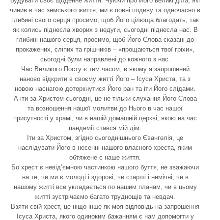
будувати своє щоденне життя. Чуючи про Його великі діла, які
чинив в час земського життя, ми є повні подиву та одночасно в
глибині свого серця просимо, щоб Його цілюща благодать, так
як колись піднесла хворих з недуги, сьогодні піднесла нас. В
глибині нашого серця, просимо, щоб Його Слова сказані до
прокажених, сліпих та грішників – «прощаються твої гріхи»,
сьогодні були направлені до кожного з нас.
Час Великого Посту є тим часом, в якому я запрошений
наново відкрити в своєму житті Його – Ісуса Христа, та з
новою наснагою доторкнутися Його ран та іти Його слідами.
А іти за Христом сьогодні, це не тільки слухання Його Слова
та возношення нашої молитви до Нього в час нашої
присутності у храмі, чи в нашій домашній церкві, якою на час
пандемії стався мій дім.
Іти за Христом, згідно сьогоднішнього Євангелія, це
наслідувати Його в несенні нашого власного хреста, яким
обтяжене є наше життя.
Бо хрест є невід’ємною частинкою нашого буття, не зважаючи
на те, чи ми є молоді і здорові, чи старші і немічні, чи в
нашому житті все укладається по нашим планам, чи в цьому
житті зустрічаємо багато труднощів та невдач.
Взяти свій хрест, це ніщо інше як моя відповідь на запрошення
Ісуса Христа, якого одиноким бажанням є нам допомогти у