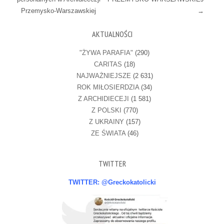
Przemysko-Warszawskiej
→
AKTUALNOŚCI
"ŻYWA PARAFIA"
(290)
CARITAS
(18)
NAJWAŻNIEJSZE
(2 631)
ROK MIŁOSIERDZIA
(34)
Z ARCHIDIECEJI
(1 581)
Z POLSKI
(770)
Z UKRAINY
(157)
ZE ŚWIATA
(46)
TWITTER
TWITTER: @Greckokatolicki