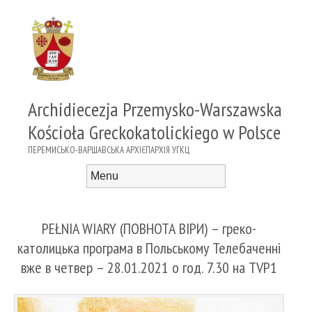
Archidiecezja Przemysko-Warszawska
Kościoła Greckokatolickiego w Polsce
ПЕРЕМИСЬКО-ВАРШАВСЬКА АРХІЄПАРХІЯ УГКЦ
Menu
Skip to content
PEŁNIA WIARY (ПОВНОТА ВІРИ) – греко-
католицька програма в Польському Телебаченні
вже в четвер – 28.01.2021 о год. 7.30 на TVP1