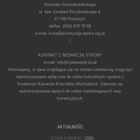
Kościoła Greckokatolickiego
ul. bpa Jozafata Kocyłowskiego 4,
37-700 Przemyśl,
tel/fax: (016) 678 78 68
e-mail: kuria@przemyslgr.opoka.org.pl
/
KONTAKT Z REDAKCJĄ STRONY
e-mail: info@cerkiewold.local
Informujemy, iż dane znajdujące się na stronie cerkiew.org mogą być
wykorzystywane wyłącznie do celów kościelnych zgodnie z
Kodeksem Kanonów Kościołów Wschodnich. Zabrania się
wykorzystywania danych do celów marketingowych oraz
komercyjnych.
AKTUALNOŚCI
"ŻYWA PARAFIA"
(290)