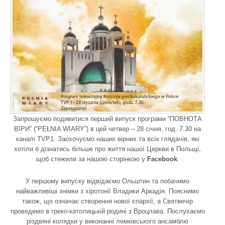
Запрошуємо подивитися перший випуск програми “ПОВНОТА
ВІРИ” (“PEŁNIA WIARY”) в цей четвер – 28 січня, год. 7.30 на
каналі TVP1. Заохочуємо наших вірних та всіх глядачів, які
хотіли б дізнатись більше про життя нашої Церкви в Польщі,
щоб стежили за нашою сторінкою у
Facebook
.
У першому випуску відвідаємо Ольштин та побачимо
найважливіші знімки з хіротонії Владики Аркадія. Пояснимо
також, що означає створення нової єпархії, а Святвечір
проведемо в греко-католицькій родині з Вроцлава. Послухаємо
різдвяні колядки у виконанні лемківського ансамблю