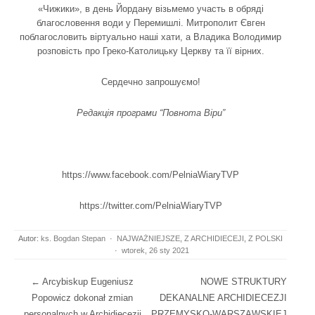
«Чижики», в день Йордану візьмемо участь в обряді
благословення води у Перемишлі. Митрополит Євген
поблагословить віртуально наші хати, а Владика Володимир
розповість про Греко-Католицьку Церкву та її вірних.
Сердечно запрошуємо!
Редакція програми “Повнота Віри”
https://www.facebook.com/PelniaWiaryTVP
https://twitter.com/PelniaWiaryTVP
Autor:
ks. Bogdan Stepan
·
NAJWAŻNIEJSZE
,
Z ARCHIDIECEJI
,
Z POLSKI
·
wtorek, 26 sty 2021
Post navigation
←
Arcybiskup Eugeniusz
NOWE STRUKTURY
Popowicz dokonał zmian
DEKANALNE ARCHIDIECEZJI
personalnych w Archidiecezji
PRZEMYSKO-WARSZAWSKIEJ