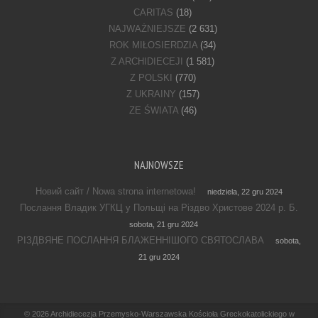
CARITAS
(18)
NAJWAŻNIEJSZE
(2 631)
ROK MIŁOSIERDZIA
(34)
Z ARCHIDIECEJI
(1 581)
Z POLSKI
(770)
Z UKRAINY
(157)
ZE ŚWIATA
(46)
NAJNOWSZE
Новий сайт / Nowa strona internetowa!
niedziela, 22 gru 2024
Послання Владик УГКЦ у Польщі на Різдво Христове 2024 р. Б.
sobota, 21 gru 2024
РІЗДВЯНЕ ПОСЛАННЯ БЛАЖЕННІШОГО СВЯТОСЛАВА
sobota,
21 gru 2024
Footer Menu
© 2026
Archidiecezja Przemysko-Warszawska Kościoła Greckokatolickiego w