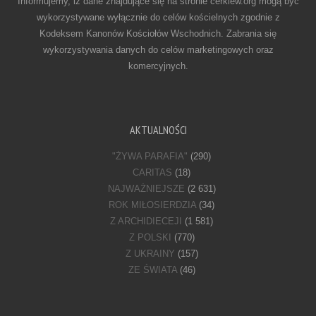
Informujemy, iż dane znajdujące się na stronie cerkiew.org mogą być
wykorzystywane wyłącznie do celów kościelnych zgodnie z
Kodeksem Kanonów Kościołów Wschodnich. Zabrania się
wykorzystywania danych do celów marketingowych oraz
komercyjnych.
AKTUALNOŚCI
"ŻYWA PARAFIA"
(290)
CARITAS
(18)
NAJWAŻNIEJSZE
(2 631)
ROK MIŁOSIERDZIA
(34)
Z ARCHIDIECEJI
(1 581)
Z POLSKI
(770)
Z UKRAINY
(157)
ZE ŚWIATA
(46)