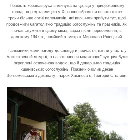
Пошесть коронавіруса вплинула на це, що у прицерковному
городі, перед каплицею у Хшанові зібралося всього лише
трохи більше сотні паломників, які вирішили прибути тут, щоб
продовжити багатолітню традицію богослужінь та празників, які
почав служити в цьому місці, зараз після переселення, в
далекому 1947 р., покійний о. митрат Мирослав Ріпецький.
Паломники мали нагоду до сповіді й причастя, взяли участь у
Божественній літургії, а на закінчення молитовної зустрічі були
окроплені освяченою водою, що й довершило традицію
хшанівських богослужінь. Празник очолив декан
Венґожевського деканату і парох Хшанова о. Григорій Столиця.