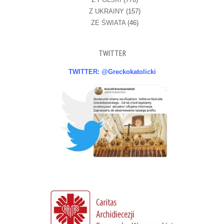
Z UKRAINY
(157)
ZE ŚWIATA
(46)
TWITTER
TWITTER: @Greckokatolicki