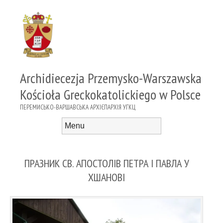
Archidiecezja Przemysko-Warszawska
Kościoła Greckokatolickiego w Polsce
ПЕРЕМИСЬКО-ВАРШАВСЬКА АРХІЄПАРХІЯ УГКЦ
Menu
Skip to content
ПРАЗНИК СВ. АПОСТОЛІВ ПЕТРА І ПАВЛА У
ХШАНОВІ