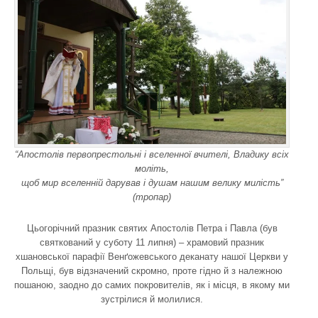
“Апостолів первопрестольні і вселенної вчителі, Владику всіх
моліть,
щоб мир вселенній дарував і душам нашим велику милість”
(тропар)
Цьогорічний празник святих Апостолів Петра і Павла (був
святкований у суботу 11 липня) – храмовий празник
хшановської парафії Венґожевського деканату нашої Церкви у
Польщі, був відзначений скромно, проте гідно й з належною
пошаною, заодно до самих покровителів, як і місця, в якому ми
зустрілися й молилися.