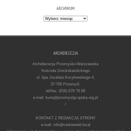
ARCHIWUM
Archiwum
ARCHIDIECEZJA
Archidiecezja Przemysko-Warszawska
Kościoła Greckokatolickiego
ul. bpa Jozafata Kocyłowskiego 4,
37-700 Przemyśl,
tel/fax: (016) 678 78 68
e-mail: kuria@przemyslgr.opoka.org.pl
/
KONTAKT Z REDAKCJĄ STRONY
e-mail: info@cerkiewold.local