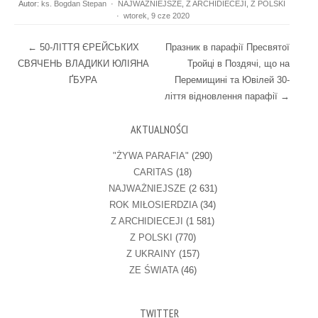
Autor:
ks. Bogdan Stepan
·
NAJWAŻNIEJSZE
,
Z ARCHIDIECEJI
,
Z POLSKI
·
wtorek, 9 cze 2020
Post navigation
←
50-ЛІТТЯ ЄРЕЙСЬКИХ
Празник в парафії Пресвятої
СВЯЧЕНЬ ВЛАДИКИ ЮЛІЯНА
Тройці в Поздячі, що на
ҐБУРА
Перемищині та Ювілей 30-
ліття відновлення парафії
→
AKTUALNOŚCI
"ŻYWA PARAFIA"
(290)
CARITAS
(18)
NAJWAŻNIEJSZE
(2 631)
ROK MIŁOSIERDZIA
(34)
Z ARCHIDIECEJI
(1 581)
Z POLSKI
(770)
Z UKRAINY
(157)
ZE ŚWIATA
(46)
TWITTER