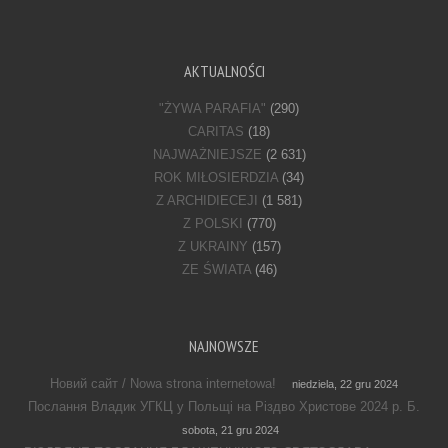
AKTUALNOŚCI
"ŻYWA PARAFIA"
(290)
CARITAS
(18)
NAJWAŻNIEJSZE
(2 631)
ROK MIŁOSIERDZIA
(34)
Z ARCHIDIECEJI
(1 581)
Z POLSKI
(770)
Z UKRAINY
(157)
ZE ŚWIATA
(46)
NAJNOWSZE
Новий сайт / Nowa strona internetowa!
niedziela, 22 gru 2024
Послання Владик УГКЦ у Польщі на Різдво Христове 2024 р. Б.
sobota, 21 gru 2024