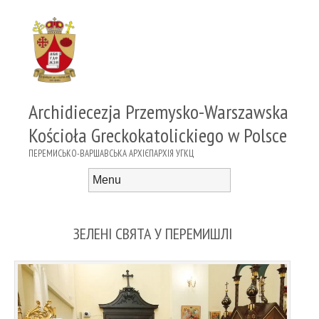
Archidiecezja Przemysko-Warszawska
Kościoła Greckokatolickiego w Polsce
ПЕРЕМИСЬКО-ВАРШАВСЬКА АРХІЄПАРХІЯ УГКЦ
Menu
Skip to content
ЗЕЛЕНІ СВЯТА У ПЕРЕМИШЛІ