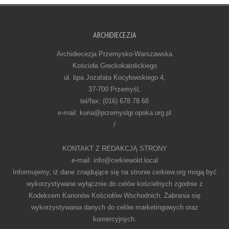
ARCHIDIECEZJA
Archidiecezja Przemysko-Warszawska
Kościoła Greckokatolickiego
ul. bpa Jozafata Kocyłowskiego 4,
37-700 Przemyśl,
tel/fax: (016) 678 78 68
e-mail: kuria@przemyslgr.opoka.org.pl
/
KONTAKT Z REDAKCJĄ STRONY
e-mail: info@cerkiewold.local
Informujemy, iż dane znajdujące się na stronie cerkiew.org mogą być
wykorzystywane wyłącznie do celów kościelnych zgodnie z
Kodeksem Kanonów Kościołów Wschodnich. Zabrania się
wykorzystywania danych do celów marketingowych oraz
komercyjnych.