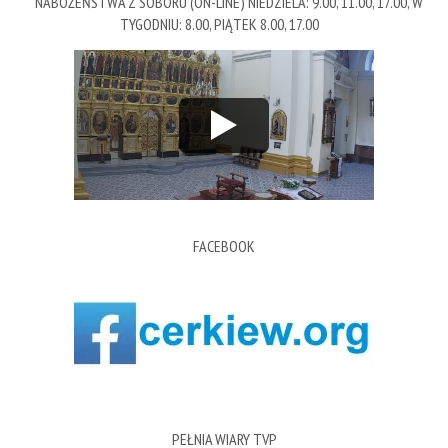
NABOŻEŃSTWA Z SOBORU (ON-LINE) NIEDZIELA: 9.00, 11.00, 17.00, W
TYGODNIU: 8.00, PIĄTEK 8.00, 17.00
FACEBOOK
PEŁNIA WIARY TVP