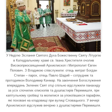
У Неділю Зіслання Святого Духа Божественну Святу Літургію
в Катедральному храмі св. Івана Хрестителя очолив
Високопреосвященний Архиєпископ і Митрополит Євген
Попович. З Владикою співслужили: отець митрат Богдан
Степан – парох, отець Павло Шадий – сотрудник та
протодиякон Володимир Качмар. На закінчення Богослуження
впереддень Зелених Свят отці спільно відслужили панахиду
за усіх спочилих єпископів та душпастирів Перемишля, при
капітульному гробівці та молилися за упокоївшихся парафіян,
які поховані на кладовищі при вулиці Словацького. У вечері
Архиєпископ відслужив вечірню з душпастирями Перемишля.