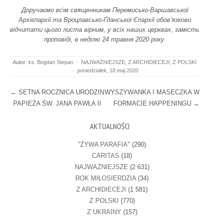
Доручаємо всім священникам Перемисько-Варшавської
Архієпархії та Вроцлавсько-Ґданської Єпархії обов’язково
відчитати цього листа вірним, у всіх наших церквах, замість
проповіді, в неділю 24 травня 2020 року.
Autor:
ks. Bogdan Stepan
·
NAJWAŻNIEJSZE
,
Z ARCHIDIECEJI
,
Z POLSKI
·
poniedziałek, 18 maj 2020
Post navigation
←
SETNA ROCZNICA URODZIN
WYSZYWANKA I MASECZKA W
PAPIEŻA ŚW. JANA PAWŁA II
FORMACIE HAPPENINGU
→
AKTUALNOŚCI
"ŻYWA PARAFIA"
(290)
CARITAS
(18)
NAJWAŻNIEJSZE
(2 631)
ROK MIŁOSIERDZIA
(34)
Z ARCHIDIECEJI
(1 581)
Z POLSKI
(770)
Z UKRAINY
(157)