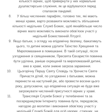
кількості вірних, щоб привернути у них нормальне
душпастирське служіння, як це відбувалося перед
спалахом пандемії.
У більш численних парафіях, головно тих, які мають
менші храми, варто розважити можливість збільшення
кількості недільних Служб Божих, щоб якнайбільше число
вірних мало можливість виконати обов’язок участі у
недільній Божественній Літургії.
Якщо батьки, з огляду на епідемічну безпеку, бажатимуть
цього, то дитині можна уділити Таїнство Хрещення та
Миропомазання в помешканні. В такій ситуації, після
узгодження зі священником, Пресвята Євхаристія повинна
бути уділена, раніше охрещеній та миропомазаній дитині,
вже в храмі, коли зникне загроза зараження.
Цьогорічну Першу Святу Сповідь та Урочисте Святе
Причастя дітей, по узгодженні з батьками, можна
перенести на наступний рік, або провести восени цього
року, допускаючи, що епідемічна ситуація не буде вже
загрожувати численній присутності вірних у храмі.
Трансляція Служби Божої у телебаченні та за
посередництвом Інтернету повинна бути, передовсім,
нагодою до молитви і виконання обов’язку участі у
недільній Службі Божій для осіб хворих, старших, чи