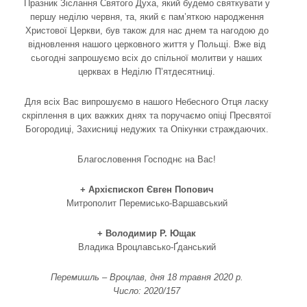
Празник Зіслання Святого Духа, який будемо святкувати у
першу неділю червня, та, який є пам’яткою народження
Христової Церкви, був також для нас днем та нагодою до
відновлення нашого церковного життя у Польщі. Вже від
сьогодні запрошуємо всіх до спільної молитви у наших
церквах в Неділю П’ятдесятниці.
Для всіх Вас випрошуємо в нашого Небесного Отця ласку
скріплення в цих важких днях та поручаємо опіці Пресвятої
Богородиці, Захисниці недужих та Опікунки страждаючих.
Благословення Господнє на Вас!
+ Архієпископ Євген Попович
Митрополит Перемисько-Варшавський
+ Володимир Р. Ющак
Владика Вроцлавсько-Ґданський
Перемишль – Вроцлав, дня 18 травня 2020 р.
Число: 2020/157