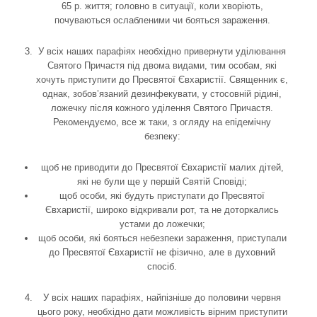
65 р. життя; головно в ситуації, коли хворіють,
почуваються ослабленими чи бояться зараження.
У всіх наших парафіях необхідно привернути уділювання
Святого Причастя під двома видами, тим особам, які
хочуть приступити до Пресвятої Євхаристії. Священник є,
однак, зобов’язаний дезинфекувати, у стосовній рідині,
ложечку після кожного уділення Святого Причастя.
Рекомендуємо, все ж таки, з огляду на епідемічну
безпеку:
щоб не приводити до Пресвятої Євхаристії малих дітей,
які не були ще у першій Святій Сповіді;
щоб особи, які будуть приступати до Пресвятої
Євхаристії, широко відкривали рот, та не доторкались
устами до ложечки;
щоб особи, які бояться небезпеки зараження, приступали
до Пресвятої Євхаристії не фізично, але в духовний
спосіб.
У всіх наших парафіях, найпізніше до половини червня
цього року, необхідно дати можливість вірним приступити