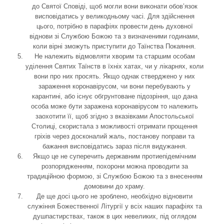
до Святої Сповіді, щоб могли вони виконати обов’язок
висповідатись у великодньому часі. Для здійснення
цього, потрібно в парафіях провести день духовної
віднови зі Службою Божою та з визначеними годинами,
коли вірні зможуть приступити до Таїнства Покаяння.
Не належить відмовляти хворим та старшим особам
уділення Святих Таїнств в їхніх хатах, чи у лікарнях, коли
вони про них просять. Якщо однак стверджено у них
зараження коронавірусом, чи вони перебувають у
карантині, або існує обгрунтоване підозріння, що дана
особа може бути заражена коронавірусом то належить
заохотити її, щоб згідно з вказівками Апостольської
Столиці, скористала з можливості отримати прощення
гріхів через досконалий жаль, постанову поправи та
бажання висповідатись зараз після видужання.
Якщо це не суперечить державним протиепідемічним
розпорядженням, похорони можна проводити за
традиційною формою, зі Службою Божою та з внесенням
домовини до храму.
Де ще досі цього не зроблено, необхідно відновити
служіння Божественної Літургії у всіх наших парафіях та
душпастирствах, також в цих невеликих, під оглядом