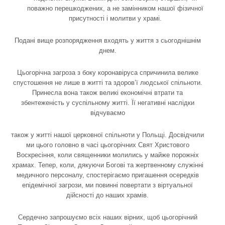
поважно перешкоджених, а не замінником нашої фізичної
присутності і молитви у храмі.
Подані вище розпорядження входять у життя з сьогоднішнім
днем.
Цьогорічна загроза з боку коронавіруса спричинила велике
спустошення не лише в житті та здоров’ї людської спільноти.
Принесла вона також великі економічні втрати та
збентеженість у суспільному житті. Її негативні наслідки
відчуваємо
також у житті нашої церковної спільноти у Польщі. Досвідчили
ми цього головно в часі цьогорічних Свят Христового
Воскресіння, коли священники молились у майже порожніх
храмах. Тепер, коли, дякуючи Богові та жертвенному служінні
медичного персоналу, спостерігаємо пригашення осередків
епідемічної загрози, ми повинні повертати з віртуальної
дійсності до наших храмів.
Сердечно запрошуємо всіх наших вірних, щоб цьогорічний