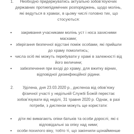
Необхідно придержуватись актуально зобов’язуючих
державних протиепідемічних розпоряджень, щодо молінь,
які ведуться в храмах, в цьому числі головно тих, що
стосуються:
закривання учасниками молінь уст і носа захисними
масками;
зберігання безпечної відстані поміж особами, які прийшли
до храму помолитись;
числа осіб які можуть перебувати у храмі в залежності від
його величини;
забезпечення при вході до храму, для вжитку вірних,
відповідної дезинфекційної рідини.
Уділена, дня 23.03.2020 р., диспенза від обов’язку
фізичної участі у недільній Службі Божій перестає
зобов’язувати від неділі, 31 травня 2020 р. Однак, в разі
потреби, з диспензи можуть ще користати:
діти які вимагають опіки батьків та особи дорослі, які є
відповідальні за опіку над ними;
особи похилого віку, тобто ті, що закінчили щонайменше