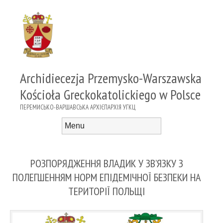
Archidiecezja Przemysko-Warszawska
Kościoła Greckokatolickiego w Polsce
ПЕРЕМИСЬКО-ВАРШАВСЬКА АРХІЄПАРХІЯ УГКЦ
Menu
Skip to content
РОЗПОРЯДЖЕННЯ ВЛАДИК У ЗВ’ЯЗКУ З
ПОЛЕГШЕННЯМ НОРМ ЕПІДЕМІЧНОЇ БЕЗПЕКИ НА
ТЕРИТОРІЇ ПОЛЬЩІ