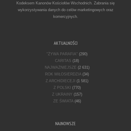
Kodeksem Kanonów Kościołów Wschodnich. Zabrania się
wykorzystywania danych do celów marketingowych oraz
komercyjnych.
AKTUALNOŚCI
"ŻYWA PARAFIA"
(290)
CARITAS
(18)
NAJWAŻNIEJSZE
(2 631)
ROK MIŁOSIERDZIA
(34)
Z ARCHIDIECEJI
(1 581)
Z POLSKI
(770)
Z UKRAINY
(157)
ZE ŚWIATA
(46)
NAJNOWSZE