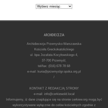
Archiwum
ARCHIDIECEZJA
Archidiecezja Przemysko-Warszawska
Kościoła Greckokatolickiego
ul. bpa Jozafata Kocyłowskiego 4,
37-700 Przemyśl,
tel/fax: (016) 678 78 68
e-mail: kuria@przemyslgr.opoka.org.pl
/
KONTAKT Z REDAKCJĄ STRONY
e-mail: info@cerkiewold.local
Informujemy, iż dane znajdujące się na stronie cerkiew.org mogą być
wykorzystywane wyłącznie do celów kościelnych zgodnie z