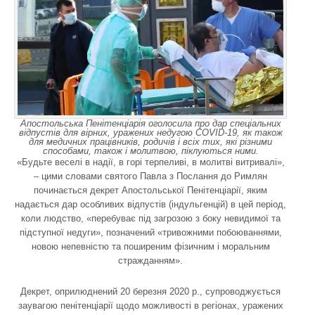
Апостольська Пенітенціарія оголосила про дар спеціальних
відпустів для вірних, уражених недугою COVID-19, як також
для медичних працівників, родичів і всіх тих, які різними
способами, також і молитвою, піклуються ними.
«Будьте веселі в надії, в горі терпеливі, в молитві витривалі»,
– цими словами святого Павла з Послання до Римлян
починається декрет Апостольської Пенітенціарії, яким
надається дар особливих відпустів (індульгенцій) в цей період,
коли людство, «перебуває під загрозою з боку невидимої та
підступної недуги», позначений «тривожними побоюваннями,
новою непевністю та поширеним фізичним і моральним
стражданням».
Декрет, оприлюднений 20 березня 2020 р., супроводжується
заувагою пенітенціарії щодо можливості в регіонах, уражених