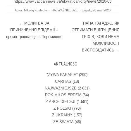
https://www.vaticannews.va/uk/vatican-city/news/2020-03
Autor:
Mikołaj Kostecki
·
NAJWAŻNIEJSZE
·
piątek, 20 mar 2020
Post navigation
←
МОЛИТВА ЗА
ПАПА НАГАДУЄ, ЯК
ПРИНИНЕННЯ ЕПІДЕМІЇ –
ОТРИМАТИ ВІДПУЩЕННЯ
пряма трансляція з Перемишля
ГРІХІВ, КОЛИ НЕМА
МОЖЛИВОСТІ
ВИСПОВІДАТИСЬ
→
AKTUALNOŚCI
"ŻYWA PARAFIA"
(290)
CARITAS
(18)
NAJWAŻNIEJSZE
(2 631)
ROK MIŁOSIERDZIA
(34)
Z ARCHIDIECEJI
(1 581)
Z POLSKI
(770)
Z UKRAINY
(157)
ZE ŚWIATA
(46)