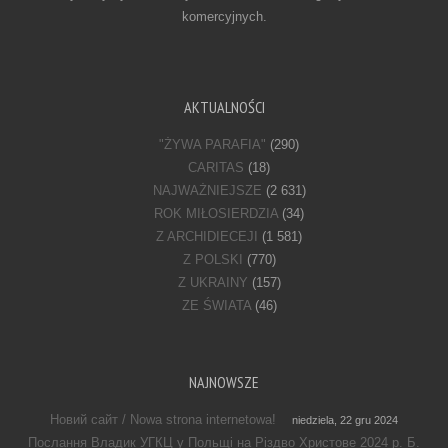
komercyjnych.
AKTUALNOŚCI
"ŻYWA PARAFIA"
(290)
CARITAS
(18)
NAJWAŻNIEJSZE
(2 631)
ROK MIŁOSIERDZIA
(34)
Z ARCHIDIECEJI
(1 581)
Z POLSKI
(770)
Z UKRAINY
(157)
ZE ŚWIATA
(46)
NAJNOWSZE
Новий сайт / Nowa strona internetowa!
niedziela, 22 gru 2024
Послання Владик УГКЦ у Польщі на Різдво Христове 2024 р. Б.