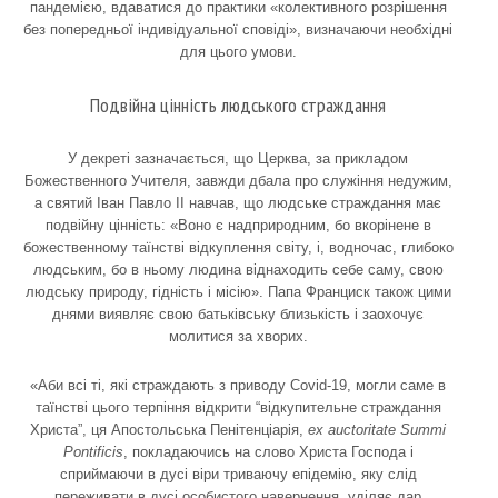
пандемією, вдаватися до практики «колективного розрішення
без попередньої індивідуальної сповіді», визначаючи необхідні
для цього умови.
Подвійна цінність людського страждання
У декреті зазначається, що Церква, за прикладом
Божественного Учителя, завжди дбала про служіння недужим,
а святий Іван Павло ІІ навчав, що людське страждання має
подвійну цінність: «Воно є надприродним, бо вкорінене в
божественному таїнстві відкуплення світу, і, водночас, глибоко
людським, бо в ньому людина віднаходить себе саму, свою
людську природу, гідність і місію». Папа Франциск також цими
днями виявляє свою батьківську близькість і заохочує
молитися за хворих.
«Аби всі ті, які страждають з приводу Covid-19, могли саме в
таїнстві цього терпіння відкрити “відкупительне страждання
Христа”, ця Апостольська Пенітенціарія,
ex auctoritate Summi
Pontificis
, покладаючись на слово Христа Господа і
сприймаючи в дусі віри триваючу епідемію, яку слід
переживати в дусі особистого навернення, уділяє дар