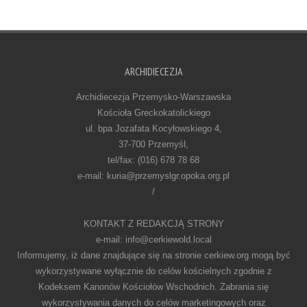
ARCHIDIECEZJA
Archidiecezja Przemysko-Warszawska
Kościoła Greckokatolickiego
ul. bpa Jozafata Kocyłowskiego 4,
37-700 Przemyśl,
tel/fax: (016) 678 78 68
e-mail: kuria@przemyslgr.opoka.org.pl
/
KONTAKT Z REDAKCJĄ STRONY
e-mail: info@cerkiewold.local
Informujemy, iż dane znajdujące się na stronie cerkiew.org mogą być
wykorzystywane wyłącznie do celów kościelnych zgodnie z
Kodeksem Kanonów Kościołów Wschodnich. Zabrania się
wykorzystywania danych do celów marketingowych oraz