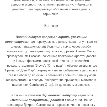
відпустів згідно із наступними правилами», – йдеться в
документі, що перераховує обставини й умови для їх
отримання.
Відпусти
Повний відпуст
надається
вірним, ураженим
коронавірусом
, що перебувають в режимі карантину, якщо «з
душею, віддаленою від будь-якого гріха, через засоби
комунікації духовно єднатимуться з відправою Святої Меси,
проказуванням Розарію, побожною практикою Хрестої дороги
чи іншими формами набожності, або якщо, принаймні,
прокажуть молитви “Вірую”, “Отче наш” і побожне ввізвання до
Пречистої Діви Марії, жертвуючи це випробування в дусі віри в
Бога й любові до ближніх, з бажанням сповнити звичні умови
(сакраментальна сповідь, євхаристійне причастя й молитва в
наміреннях Святішого Отця), як це стане можливим».
За такими ж умовами
дар повного відпусту
надається
«
медичним працівникам, родичам і всім тим, які
за
прикладом Доброго Самарянина, наражаючись на небезпеку