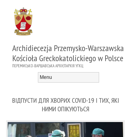
Archidiecezja Przemysko-Warszawska
Kościoła Greckokatolickiego w Polsce
ПЕРЕМИСЬКО-ВАРШАВСЬКА АРХІЄПАРХІЯ УГКЦ
Menu
Skip to content
ВІДПУСТИ ДЛЯ ХВОРИХ COVID-19 І ТИХ, ЯКІ
НИМИ ОПІКУЮТЬСЯ