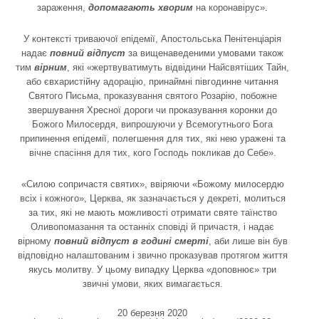
зараження,
допомагають хворим
на коронавірус».
У контексті триваючої епідемії, Апостольська Пенітенціарія
надає
повний відпуст
за вищенаведеними умовами також
тим
вірним
, які «жертвуватимуть відвідини Найсвятіших Тайн,
або євхаристійну адорацію, принаймні півгодинне читання
Святого Письма, проказування святого Розарію, побожне
звершування Хресної дороги чи проказування коронки до
Божого Милосердя, випрошуючи у Всемогутнього Бога
припинення епідемії, полегшення для тих, які нею уражені та
вічне спасіння для тих, кого Господь покликав до Себе».
«Силою сопричастя святих», ввіряючи «Божому милосердю
всіх і кожного», Церква, як зазначається у декреті, молиться
за тих, які не мають можливості отримати святе таїнство
Оливопомазання та останніх сповіді й причастя, і надає
вірному
повний відпуст в годині смерті
, аби лише він був
відповідно налаштованим і звично проказував протягом життя
якусь молитву. У цьому випадку Церква «доповнює» три
звичні умови, яких вимагається.
20 березня 2020