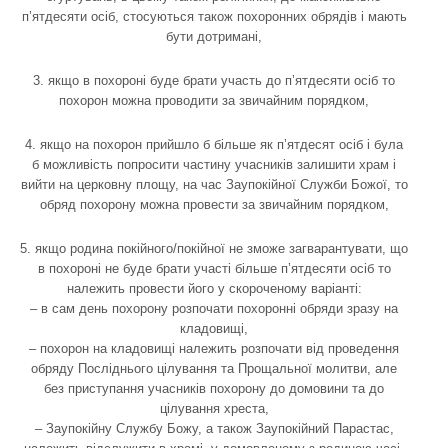
п’ятдесяти осіб, стосуються також похоронних обрядів і мають
бути дотримані,
3. якщо в похороні буде брати участь до п’ятдесяти осіб то
похорон можна проводити за звичайним порядком,
4. якщо на похорон прийшло б більше як п’ятдесят осіб і була
б можливість попросити частину учасників залишити храм і
вийти на церковну площу, на час Заупокійної Служби Божої, то
обряд похорону можна провести за звичайним порядком,
5. якщо родина покійного/покійної не зможе загварантувати, що
в похороні не буде брати участі більше п’ятдесяти осіб то
належить провести його у скороченому варіанті:
– в сам день похорону розпочати похоронні обряди зразу на
кладовищі,
– похорон на кладовищі належить розпочати від проведення
обряду Посліднього цілування та Прощальної молитви, але
без приступання учасників похорону до домовини та до
цілування хреста,
– Заупокійну Службу Божу, а також Заупокійний Парастас,