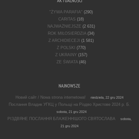
AKTUALNOŚCI
"ŻYWA PARAFIA"
(290)
CARITAS
(18)
NAJWAŻNIEJSZE
(2 631)
ROK MIŁOSIERDZIA
(34)
Z ARCHIDIECEJI
(1 581)
Z POLSKI
(770)
Z UKRAINY
(157)
ZE ŚWIATA
(46)
NAJNOWSZE
Новий сайт / Nowa strona internetowa!
niedziela, 22 gru 2024
Послання Владик УГКЦ у Польщі на Різдво Христове 2024 р. Б.
sobota, 21 gru 2024
РІЗДВЯНЕ ПОСЛАННЯ БЛАЖЕННІШОГО СВЯТОСЛАВА
sobota,
21 gru 2024