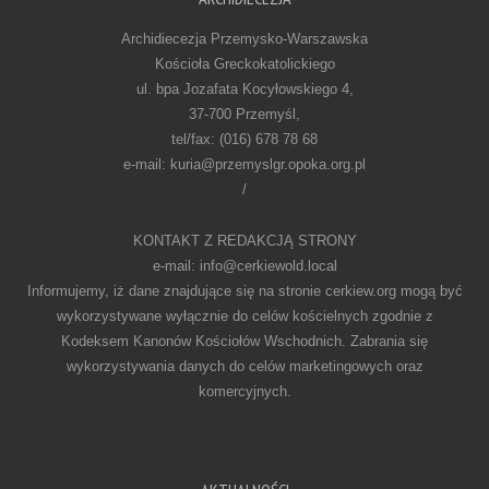
Archidiecezja Przemysko-Warszawska
Kościoła Greckokatolickiego
ul. bpa Jozafata Kocyłowskiego 4,
37-700 Przemyśl,
tel/fax: (016) 678 78 68
e-mail: kuria@przemyslgr.opoka.org.pl
/
KONTAKT Z REDAKCJĄ STRONY
e-mail: info@cerkiewold.local
Informujemy, iż dane znajdujące się na stronie cerkiew.org mogą być
wykorzystywane wyłącznie do celów kościelnych zgodnie z
Kodeksem Kanonów Kościołów Wschodnich. Zabrania się
wykorzystywania danych do celów marketingowych oraz
komercyjnych.