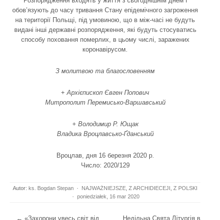
Розпорядження входять у життя з сьогоднішнім днем і
обов’язують до часу тривання Стану епідемічного загроження
на території Польщі, під умовиною, що в між-часі не будуть
видані інші державні розпорядження, які будуть стосуватись
способу поховання померлих, в цьому числі, заражених
коронавірусом.
З молитвою та благословенням
+ Архієпископ Євген Попович
Митрополит Перемисько-Варшавський
+ Володимир Р. Ющак
Владика Вроцлавсько-Ґданський
Вроцлав, дня 16 березня 2020 р.
Число: 2020/129
Autor:
ks. Bogdan Stepan
·
NAJWAŻNIEJSZE
,
Z ARCHIDIECEJI
,
Z POLSKI
·
poniedziałek, 16 mar 2020
Post navigation
←
«Захорони увесь світ від
Недільна Свята Літургія в