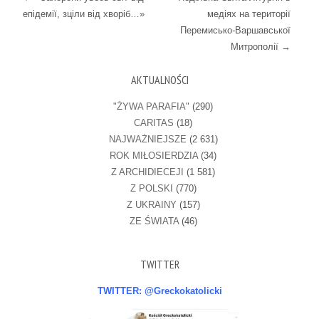
епідемії, зціли від хворіб…»
медіях на території
Перемисько-Варшавської
Митрополії
→
AKTUALNOŚCI
"ŻYWA PARAFIA"
(290)
CARITAS
(18)
NAJWAŻNIEJSZE
(2 631)
ROK MIŁOSIERDZIA
(34)
Z ARCHIDIECEJI
(1 581)
Z POLSKI
(770)
Z UKRAINY
(157)
ZE ŚWIATA
(46)
TWITTER
TWITTER: @Greckokatolicki