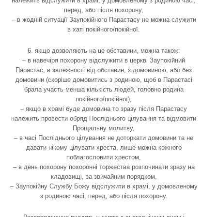
належить відслужити в храмі, у домовленому з родиною часі,
перед, або після похорону,
– в жодній ситуації Заупокійного Парастасу не можна служити
в хаті покійного/покійної.
6. якщо дозволяють на це обставини, можна також:
– в навечіря похорону відслужити в церкві Заупокійний
Парастас, в залежності від обставин, з домовиною, або без
домовини (скоріше домовитись з родиною, щоб в Парастасі
брала участь менша кількість людей, головно родина
покійного/покійної),
– якщо в храмі буде домовина то зразу після Парастасу
належить провести обряд Посліднього цілування та відмовити
Прощальну молитву,
– в часі Посліднього цілування не доторкати домовини та не
давати нікому цілувати хреста, лише можна кожного
поблагословити хрестом,
– в день похорону похоронні торжества розпочинати зразу на
кладовищі, за звичайним порядком,
– Заупокійну Службу Божу відслужити в храмі, у домовленому
з родиною часі, перед, або після похорону.