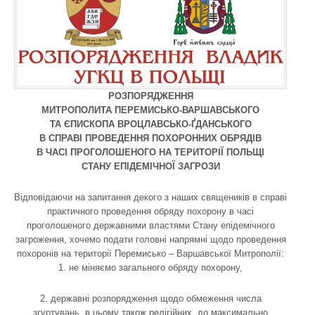
РОЗПОРЯДЖЕННЯ
МИТРОПОЛИТА ПЕРЕМИСЬКО-ВАРШАВСЬКОГО
ТА ЄПИСКОПА ВРОЦЛАВСЬКО-ҐДАНСЬКОГО
В СПРАВІ ПРОВЕДЕННЯ ПОХОРОННИХ ОБРЯДІВ
В ЧАСІ ПРОГОЛОШЕНОГО НА ТЕРИТОРІЇ ПОЛЬЩІ
СТАНУ ЕПІДЕМІЧНОЇ ЗАГРОЗИ
Відповідаючи на запитання декого з наших священиків в справі
практичного проведення обряду похорону в часі
проголошеного державними властями Стану епідемічного
загроження, хочемо подати головні напрямні щодо проведення
похоронів на території Перемисько – Варшавської Митрополії:
1. не міняємо загального обряду похорону,
2. державні розпорядження щодо обмеження числа
згуртувань, в цьому також релігійних, до максимально