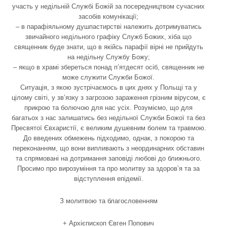
участь у недільній Службі Божій за посередництвом сучасних
засобів комунікації;
– в парафіяльному душпастирстві належить дотримуватись
звичайного недільного графіку Служб Божих, хіба що
священник буде знати, що в якійсь парафії вірні не прийдуть
на недільну Службу Божу;
– якщо в храмі збереться понад п’ятдесят осіб, священник не
може служити Служби Божої.
Ситуація, з якою зустрічаємось в цих днях у Польщі та у
цілому світі, у зв’язку з загрозою зараження грізним вірусом, є
прикрою та болючою для нас усіх. Розуміємо, що для
багатьох з нас залишатись без недільної Служби Божої та без
Пресвятої Євхаристії, є великим душевним болем та травмою.
До введених обмежень підходимо, однак, з покорою та
переконанням, що вони випливають з неординарних обставин
та спрямовані на дотримання заповіді любові до ближнього.
Просимо про вирозуміння та про молитву за здоров’я та за
відступлення епідемії.
З молитвою та благословенням
+ Архієпископ Євген Попович