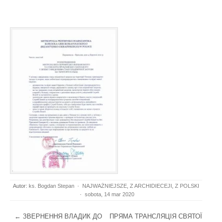
Autor:
ks. Bogdan Stepan
·
NAJWAŻNIEJSZE
,
Z ARCHIDIECEJI
,
Z POLSKI
·
sobota, 14 mar 2020
Post navigation
←
ЗВЕРНЕННЯ ВЛАДИК ДО
ПРЯМА ТРАНСЛЯЦІЯ СВЯТОЇ