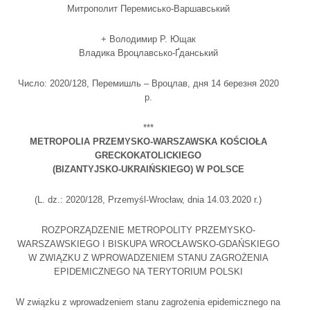
Митрополит Перемисько-Варшавський
+ Володимир Р. Ющак
Владика Вроцлавсько-Ґданський
Число: 2020/128, Перемишль – Вроцлав, дня 14 березня 2020
р.
***
METROPOLIA PRZEMYSKO-WARSZAWSKA KOŚCIOŁA
GRECKOKATOLICKIEGO
(BIZANTYJSKO-UKRAIŃSKIEGO) W POLSCE
(L. dz.: 2020/128, Przemyśl-Wrocław, dnia 14.03.2020 r.)
ROZPORZĄDZENIE METROPOLITY PRZEMYSKO-
WARSZAWSKIEGO I BISKUPA WROCŁAWSKO-GDAŃSKIEGO
W ZWIĄZKU Z WPROWADZENIEM STANU ZAGROŻENIA
EPIDEMICZNEGO NA TERYTORIUM POLSKI
W związku z wprowadzeniem stanu zagrożenia epidemicznego na