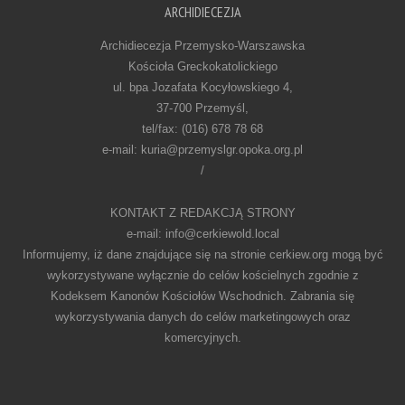
ARCHIDIECEZJA
Archidiecezja Przemysko-Warszawska
Kościoła Greckokatolickiego
ul. bpa Jozafata Kocyłowskiego 4,
37-700 Przemyśl,
tel/fax: (016) 678 78 68
e-mail: kuria@przemyslgr.opoka.org.pl
/
KONTAKT Z REDAKCJĄ STRONY
e-mail: info@cerkiewold.local
Informujemy, iż dane znajdujące się na stronie cerkiew.org mogą być
wykorzystywane wyłącznie do celów kościelnych zgodnie z
Kodeksem Kanonów Kościołów Wschodnich. Zabrania się
wykorzystywania danych do celów marketingowych oraz
komercyjnych.