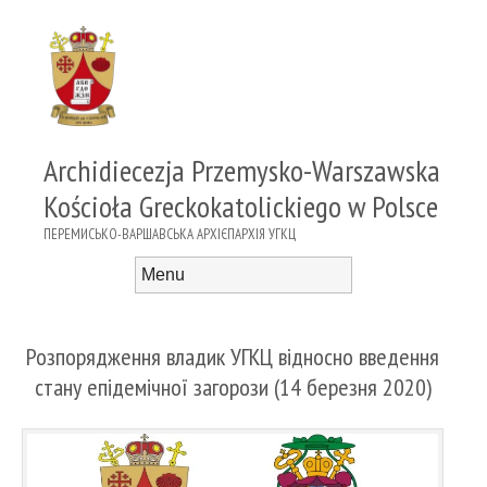
Archidiecezja Przemysko-Warszawska
Kościoła Greckokatolickiego w Polsce
ПЕРЕМИСЬКО-ВАРШАВСЬКА АРХІЄПАРХІЯ УГКЦ
Menu
Skip to content
Розпорядження владик УГКЦ відносно введення
стану епідемічної загорози (14 березня 2020)