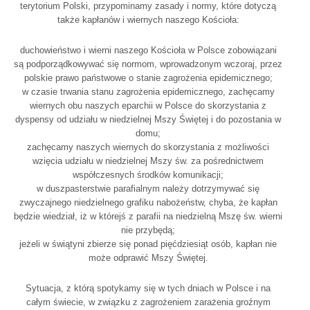
terytorium Polski, przypominamy zasady i normy, które dotyczą
także kapłanów i wiernych naszego Kościoła:
duchowieństwo i wierni naszego Kościoła w Polsce zobowiązani
są podporządkowywać się normom, wprowadzonym wczoraj, przez
polskie prawo państwowe o stanie zagrożenia epidemicznego;
w czasie trwania stanu zagrożenia epidemicznego, zachęcamy
wiernych obu naszych eparchii w Polsce do skorzystania z
dyspensy od udziału w niedzielnej Mszy Świętej i do pozostania w
domu;
zachęcamy naszych wiernych do skorzystania z możliwości
wzięcia udziału w niedzielnej Mszy św. za pośrednictwem
współczesnych środków komunikacji;
w duszpasterstwie parafialnym należy dotrzymywać się
zwyczajnego niedzielnego grafiku nabożeństw, chyba, że kapłan
będzie wiedział, iż w którejś z parafii na niedzielną Mszę św. wierni
nie przybędą;
jeżeli w świątyni zbierze się ponad pięćdziesiąt osób, kapłan nie
może odprawić Mszy Świętej.
Sytuacja, z którą spotykamy się w tych dniach w Polsce i na
całym świecie, w związku z zagrożeniem zarażenia groźnym