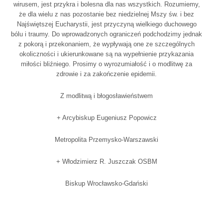
wirusem, jest przykra i bolesna dla nas wszystkich. Rozumiemy,
że dla wielu z nas pozostanie bez niedzielnej Mszy św. i bez
Najświętszej Eucharystii, jest przyczyną wielkiego duchowego
bólu i traumy. Do wprowadzonych ograniczeń podchodzimy jednak
z pokorą i przekonaniem, że wypływają one ze szczególnych
okoliczności i ukierunkowane są na wypełnienie przykazania
miłości bliźniego. Prosimy o wyrozumiałość i o modlitwę za
zdrowie i za zakończenie epidemii.
Z modlitwą i błogosławieństwem
+ Arcybiskup Eugeniusz Popowicz
Metropolita Przemysko-Warszawski
+ Włodzimierz R. Juszczak OSBM
Biskup Wrocławsko-Gdański