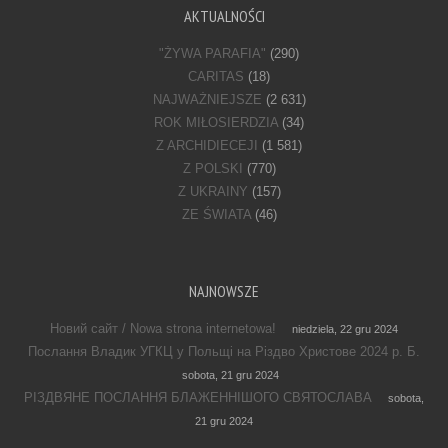
AKTUALNOŚCI
"ŻYWA PARAFIA"
(290)
CARITAS
(18)
NAJWAŻNIEJSZE
(2 631)
ROK MIŁOSIERDZIA
(34)
Z ARCHIDIECEJI
(1 581)
Z POLSKI
(770)
Z UKRAINY
(157)
ZE ŚWIATA
(46)
NAJNOWSZE
Новий сайт / Nowa strona internetowa!
niedziela, 22 gru 2024
Послання Владик УГКЦ у Польщі на Різдво Христове 2024 р. Б.
sobota, 21 gru 2024
РІЗДВЯНЕ ПОСЛАННЯ БЛАЖЕННІШОГО СВЯТОСЛАВА
sobota,
21 gru 2024