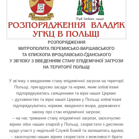
РОЗПОРЯДЖЕННЯ
МИТРОПОЛИТА ПЕРЕМИСЬКО-ВАРШАВСЬКОГО
ТА ЄПИСКОПА ВРОЦЛАВСЬКО-ҐДАНСЬКОГО
У ЗВ’ЯЗКУ З ВВЕДЕННЯМ СТАНУ ЕПІДЕМІЧНОЇ ЗАГРОЗИ
НА ТЕРИТОРІЇ ПОЛЬЩІ
У зв’язку з введенням стану епідемічної загрози на території
Польщі, пригадуємо засади та норми, яким зобов’язані
підпорядкуватись священники та вірні нашої Церкви:
– духовенство та вірні нашої Церкви у Польщі зобов’язані
підпорядкуватись нормам, введеного вчора, державного
закону про стан епідемічної загрози;
– на час тривання стану епідемічної загрози, заохочуємо
вірних обох наших єпархій у Польщі, скористати з диспензи
щодо участі у недільній Службі Божій та залишитись вдома;
– заохочуємо наших вірних скористати з можливості брати