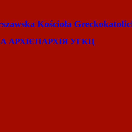
szawska Kościoła Greckokatolic
 АРХІЄПАРХІЯ УГКЦ