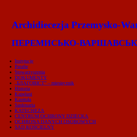
Archidiecezja Przemysko-War
ПЕРЕМИСЬКО-ВАРШАВСЬКА
Instytucje
Parafie
Stowarzyszenia
DOKUMENTY
„БЛАГОВІСТ” – miesięcznik
Historia
Kapelani
Kapituła
Sanktuaria
KATECHEZA
CENTRUM OCHRONY DZIECKA
OCHRONA DANYCH OSOBOWYCH
SĄD KOŚCIELNY