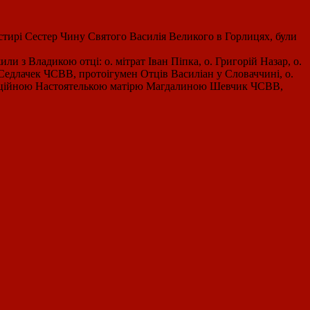
настирі Сестер Чину Святого Василія Великого в Горлицях, були
з Владикою отці: о. мітрат Іван Піпка, о. Григорій Назар, о.
 Седлачек ЧСВВ, протоігумен Отців Василіан у Словаччині, о.
вінційною Настоятелькою матірю Магдалиною Шевчик ЧСВВ,