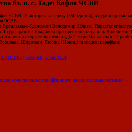
ва бл. п. с. Тадеї Кофля ЧСВВ
У вівторок та середу (3/4 березня), в церкві при мо
фля ЧСВВ.
Вроцлавсько-Ґданський Володимир (Ющак). Парастас співслужили 
ї Літургії разом з Владикою при престолі станули: о. Володимир
 В похоронних торжествах взяли уділ Сестри Василіянки з Про
 Вроцлава, Шпротави, Любіна і Новиці та місцеві парафіяни.
,
Z POLSKI
·
czwartek, 5 mar 2020
праві молитви за жертви фізичного насилля над малолітніми
→