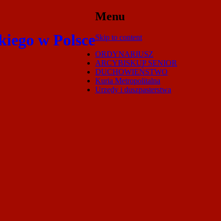
Menu
kiego w Polsce
Skip to content
ORDYNARIUSZ
ARCYBISKUP SENIOR
DUCHOWIEŃSTWO
Kuria Metropolitalna
Urzędy i duszpasterstwa