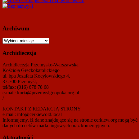
Archiwum
Archiwum
Archidiecezja
Archidiecezja Przemysko-Warszawska
Kościoła Greckokatolickiego
ul. bpa Jozafata Kocyłowskiego 4,
37-700 Przemyśl,
tel/fax: (016) 678 78 68
e-mail: kuria@przemyslgr.opoka.org.pl
/
KONTAKT Z REDAKCJĄ STRONY
e-mail: info@cerkiewold.local
Informujemy, iż dane znajdujące się na stronie cerkiew.org mogą
danych do celów marketingowych oraz komercyjnych.
Aktualności