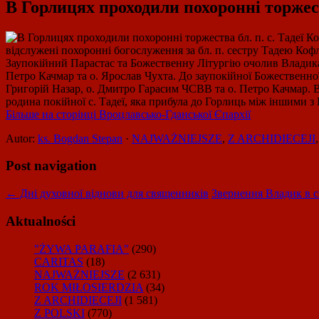
В Горлицях проходили похоронні торжест
відслужені похоронні богослуження за бл. п. сестру Тадею Ко
Заупокійний Парастас та Божественну Літургію очолив Владика 
Петро Качмар та о. Ярослав Чухта. До заупокійної Божественно
Григорій Назар, о. Дмитро Гарасим ЧСВВ та о. Петро Качмар.
родина покійної с. Тадеї, яка прибула до Горлиць між іншими з
Більше на сторінці Вроцлавсько-Гданської Єпархії
Autor:
ks. Bogdan Stepan
·
NAJWAŻNIEJSZE
,
Z ARCHIDIECEJI
Post navigation
←
Дні духовної віднови для священників
Звернення Владик в с
Aktualności
"ŻYWA PARAFIA"
(290)
CARITAS
(18)
NAJWAŻNIEJSZE
(2 631)
ROK MIŁOSIERDZIA
(34)
Z ARCHIDIECEJI
(1 581)
Z POLSKI
(770)