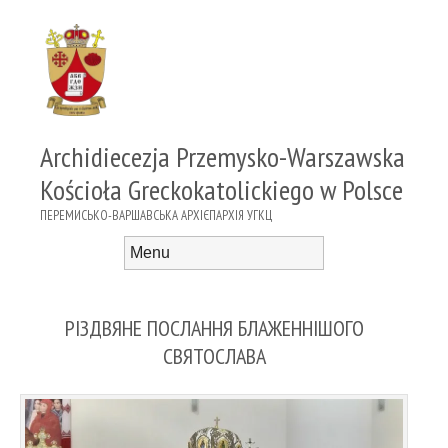
Archidiecezja Przemysko-Warszawska
Kościoła Greckokatolickiego w Polsce
ПЕРЕМИСЬКО-ВАРШАВСЬКА АРХІЄПАРХІЯ УГКЦ
Menu
Skip to content
РІЗДВЯНЕ ПОСЛАННЯ БЛАЖЕННІШОГО
СВЯТОСЛАВА