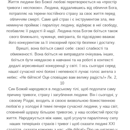
Життя людини без Божої любові перетворюється на «простір
тривоги і неспокою». Людина, віддалившись від обличчя Бога,
потрапляє на терени постійного страху за своє життя перед
обличчям смерті. Саме цей страх і є інструментом зла, яке
неминуче проймає і паралізує людину, відбирає в неї свободу,
позбавляє її радості й надії. Людина поза Богом боїться також
свого ближнього, чужинця, емігранта, бо підсвідомо вважає
його конкурентом за її ілюзорний простір безпеки і достатку.
Врешті, вона боїться самої себе: своєї слабкості та
обмеженості. Вона боїться не виправдати очікувань інших,
боїться бути невдахою в навчанні та на роботі в контексті
дедалі агресивнішої конкуренції у світі. І ось сьогодні серед
нашої сучасної ночі боязні і непевності лунає голос ангела з
небес: «Не бійтеся! Оце сповіщаю вам велику радість!» Лк. 2,
10
Син Божий народився в людському тілі, щоб подолати саму
причину тривоги, страху і загублення людини. Він і сьогодні, у
своєму Різдві, входить зі своєю визвольною божественною
любов’ю у холодні й темні печери сучасної людини, у наш світ,
сповнений щоразу більшою тривогою, у наш особистий простір
життя. Народжується між нами, щоб усунути паралітичну силу
наших теперішніх страхів і тривог і щоб сказати людині ХХІ
століття, сказати кожному з нас: «Не бійся!» Про це читаємо у