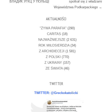
ВЛАДИК УГКЦ У ПОЛЬЩІ
spotkał się z władzami
Województwa Podkarpackiego
→
AKTUALNOŚCI
"ŻYWA PARAFIA"
(290)
CARITAS
(18)
NAJWAŻNIEJSZE
(2 631)
ROK MIŁOSIERDZIA
(34)
Z ARCHIDIECEJI
(1 581)
Z POLSKI
(770)
Z UKRAINY
(157)
ZE ŚWIATA
(46)
TWITTER
TWITTER: @Greckokatolicki