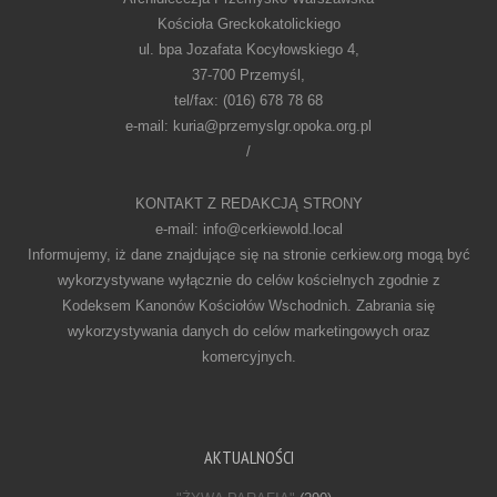
Kościoła Greckokatolickiego
ul. bpa Jozafata Kocyłowskiego 4,
37-700 Przemyśl,
tel/fax: (016) 678 78 68
e-mail: kuria@przemyslgr.opoka.org.pl
/
KONTAKT Z REDAKCJĄ STRONY
e-mail: info@cerkiewold.local
Informujemy, iż dane znajdujące się na stronie cerkiew.org mogą być
wykorzystywane wyłącznie do celów kościelnych zgodnie z
Kodeksem Kanonów Kościołów Wschodnich. Zabrania się
wykorzystywania danych do celów marketingowych oraz
komercyjnych.
AKTUALNOŚCI