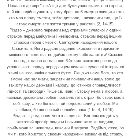
Посланні до євреїв: «А що діти були учасниками тіла і крови,
то й він подібно участь у тому брав, щоб смертю знищити того,
хто мав владу смерти, тобто диявола, і визволити тих, що їх
страх смерти все життя тримав у рабстві» (2, 14-15).
Різдво – джерело перемоги над страхами сучасної людини:
страхом перед майбутнім і невідомим, страхом перед іншими,
страхом перед смертю. Святкуючи народження нашого
Спасителя, Його радісне різдвяне входження в горизонти
нинішнього людства, не даймо нікому себе залякати! Сказане
сьогодні слово ангелів «не бійтеся» також звернене до
українського народу перед лицем викликів сучасної історичної
хвилі нашого національного буття. Якщо «з нами Бог», то хто
зможе нас залякати, забрати чи поневолити нашу волю до
захисту нашої держави і народу, до істинної справедливості,
гідності та свободи? Пише св. Іван: «Страху нема в любові, а,
навпаки, досконала любов проганяє геть страх, бо страх має в
собі кару, а хто боїться, той недосконалий у любові. Ми
любимо, бо він перший полюбив нас» (1 Ів. 4, 18-19).
Різдво – це єднання Бога з людиною: Бог сам входить у
життєвий простір людини і починає жити як людина,
приймаючи всі невигоди, виклики й загрози. Радіймо, отже, бо
ми ті, кого Христос у своєму народженні визволив від страху,