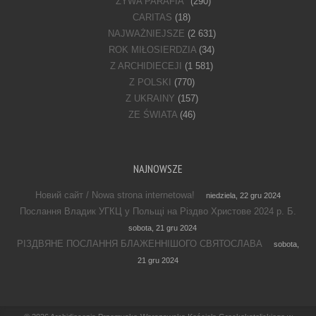
"ŻYWA PARAFIA"
(290)
CARITAS
(18)
NAJWAŻNIEJSZE
(2 631)
ROK MIŁOSIERDZIA
(34)
Z ARCHIDIECEJI
(1 581)
Z POLSKI
(770)
Z UKRAINY
(157)
ZE ŚWIATA
(46)
NAJNOWSZE
Новий сайт / Nowa strona internetowa!
niedziela, 22 gru 2024
Послання Владик УГКЦ у Польщі на Різдво Христове 2024 р. Б.
sobota, 21 gru 2024
РІЗДВЯНЕ ПОСЛАННЯ БЛАЖЕННІШОГО СВЯТОСЛАВА
sobota,
21 gru 2024
Footer Menu