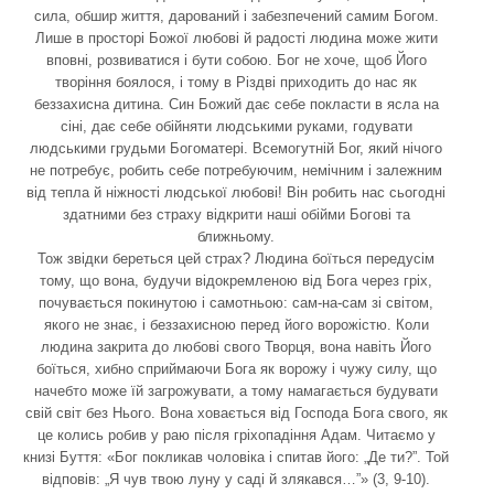
сила, обшир життя, дарований і забезпечений самим Богом.
Лише в просторі Божої любові й радості людина може жити
вповні, розвиватися і бути собою. Бог не хоче, щоб Його
творіння боялося, і тому в Різдві приходить до нас як
беззахисна дитина. Син Божий дає себе покласти в ясла на
сіні, дає себе обійняти людськими руками, годувати
людськими грудьми Богоматері. Всемогутній Бог, який нічого
не потребує, робить себе потребуючим, немічним і залежним
від тепла й ніжності людської любові! Він робить нас сьогодні
здатними без страху відкрити наші обійми Богові та
ближньому.
Тож звідки береться цей страх? Людина боїться передусім
тому, що вона, будучи відокремленою від Бога через гріх,
почувається покинутою і самотньою: сам-на-сам зі світом,
якого не знає, і беззахисною перед його ворожістю. Коли
людина закрита до любові свого Творця, вона навіть Його
боїться, хибно сприймаючи Бога як ворожу і чужу силу, що
начебто може їй загрожувати, а тому намагається будувати
свій світ без Нього. Вона ховається від Господа Бога свого, як
це колись робив у раю після гріхопадіння Адам. Читаємо у
книзі Буття: «Бог покликав чоловіка і спитав його: „Де ти?”. Той
відповів: „Я чув твою луну у саді й злякався…”» (3, 9-10).