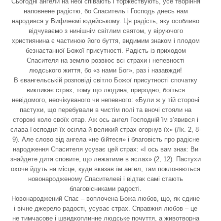
Сьогодні ангели на небі співають і торжествують, усе творіння
наповнене радістю, бо Спаситель і Господь днесь нам
народився у Вифлеємі юдейському. Ця радість, яку особливо
відчуваємо з нинішнім світлим святом, у віруючого
християнина є частиною його буття, видимим знаком і плодом
безнастанної Божої присутності. Радість із приходом
Спасителя на землю розвіює всі страхи і непевності
людського життя, бо «з нами Бог», раз і назавжди!
В євангельській розповіді світло Божої присутності спочатку
викликає страх, тому що людина, природно, боїться
невідомого, неочікуваного чи непевного: «Були ж у тій стороні
пастухи, що перебували в чистім полі та вночі стояли на
сторожі коло своїх отар. Аж ось ангел Господній їм з’явився і
слава Господня їх осіяла й великий страх огорнув їх» (Лк. 2, 8-
9). Але слово від ангела «не бійтеся» і благовість про радісне
народження Спасителя усуває цей страх: «І ось вам знак: Ви
знайдете дитя сповите, що лежатиме в яслах» (2, 12). Пастухи
охоче йдуть на місце, куди вказав їм ангел, там поклоняються
новонародженому Спасителеві і відтак самі стають
благовісниками радості.
Новонароджений Спас – воплочена Божа любов, що, як єдине
і вічне джерело радості, усуває страх. Справжня любов – це
не тимчасове і швидкоплинне людське почуття, а животворна