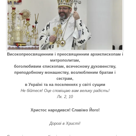
Високопреосвященним і преосвященним архиєпископам і
митрополитам,
боголюбивим єпископам, всечесному духовенству,
преподобному монашеству, возлюбленим братам і
сестрам,
в Україні та на поселеннях у світі сущим
Не бійтеся! Оце сповіщаю вам велику радість!
Лк. 2, 10
Христос народився! Славімо Його!
Дорогі в Христі!