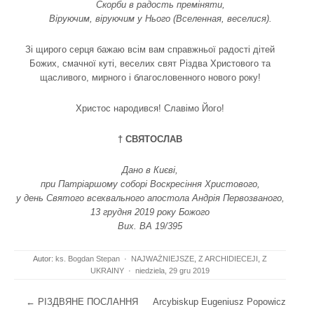
Скорби в радость преміняти,
Віруючим, віруючим у Нього (Вселенная, веселися).
Зі щирого серця бажаю всім вам справжньої радості дітей
Божих, смачної куті, веселих свят Різдва Христового та
щасливого, мирного і благословенного нового року!
Христос народився! Славімо Його!
† СВЯТОСЛАВ
Дано в Києві,
при Патріаршому соборі Воскресіння Христового,
у день Святого всехвального апостола Андрія Первозваного,
13 грудня 2019 року Божого
Вих. ВА 19/395
Autor:
ks. Bogdan Stepan
·
NAJWAŻNIEJSZE
,
Z ARCHIDIECEJI
,
Z
UKRAINY
·
niedziela, 29 gru 2019
Post navigation
←
РІЗДВЯНЕ ПОСЛАННЯ
Arcybiskup Eugeniusz Popowicz