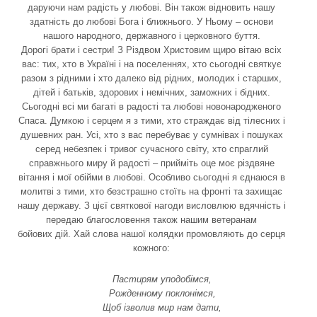
даруючи нам радість у любові. Він також відновить нашу
здатність до любові Бога і ближнього. У Ньому – основи
нашого народного, державного і церковного буття.
Дорогі брати і сестри! З Різдвом Христовим щиро вітаю всіх
вас: тих, хто в Україні і на поселеннях, хто сьогодні святкує
разом з рідними і хто далеко від рідних, молодих і старших,
дітей і батьків, здорових і немічних, заможних і бідних.
Сьогодні всі ми багаті в радості та любові новонародженого
Спаса. Думкою і серцем я з тими, хто страждає від тілесних і
душевних ран. Усі, хто з вас перебуває у сумнівах і пошуках
серед небезпек і тривог сучасного світу, хто спраглий
справжнього миру й радості – прийміть оце моє різдвяне
вітання і мої обійми в любові. Особливо сьогодні я єднаюся в
молитві з тими, хто безстрашно стоїть на фронті та захищає
нашу державу. З цієї святкової нагоди висловлюю вдячність і
передаю благословення також нашим ветеранам
бойових дій. Хай слова нашої колядки промовляють до серця
кожного:
Пастирям уподобімся,
Рожденному поклонімся,
Щоб ізволив мир нам дати,