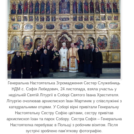
Генеральна Настоятелька Згромадження Сестер Служебниць
НДМ с. Софія Лебедович, 24 листопада, взяла участьь у
недільній Святій Літургії в Соборі Святого Івана Хрестителя.
Літургію очолював архиєпископ Іван Мартиняк у співслужінні з
катедральними отцями. У Соборі вірні привітали Генеральну
Настоятельку Сестру Софію цвітами, сестру привітав
архиєпископ Іоан та парох Собору. Сестра Софія – Генеральна
Настоятелка перебуває в Польщі з робочим візитом. Після
зустрічі зроблено пам’яткову фотографію.