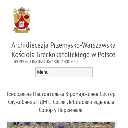
Archidiecezja Przemysko-Warszawska
Kościoła Greckokatolickiego w Polsce
ПЕРЕМИСЬКО-ВАРШАВСЬКА АРХІЄПАРХІЯ УГКЦ
Menu
Skip to content
Генеральна Настоятелька Згромадження Сестер
Служебниць НДМ с. Софія Лебедович відвідала
Собор у Перемишлі.