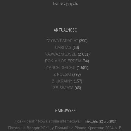
komercyjnych.
AKTUALNOŚCI
"ŻYWA PARAFIA"
(290)
CARITAS
(18)
NAJWAŻNIEJSZE
(2 631)
ROK MIŁOSIERDZIA
(34)
Z ARCHIDIECEJI
(1 581)
Z POLSKI
(770)
Z UKRAINY
(157)
ZE ŚWIATA
(46)
NAJNOWSZE
Новий сайт / Nowa strona internetowa!
niedziela, 22 gru 2024
Послання Владик УГКЦ у Польщі на Різдво Христове 2024 р. Б.