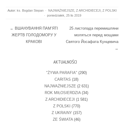
Autor:
ks. Bogdan Stepan
·
NAJWAŻNIEJSZE
,
Z ARCHIDIECEJI
,
Z POLSKI
·
poniedziałek, 25 lis 2019
Post navigation
←
ВШАНУВАННЯ ПАМ’ЯТІ
25 листопада перемишляни
ЖЕРТВ ГОЛОДОМОРУ У
моляться перед мощами
КРАКОВІ
Святого Йосафата Кунцевича
→
AKTUALNOŚCI
"ŻYWA PARAFIA"
(290)
CARITAS
(18)
NAJWAŻNIEJSZE
(2 631)
ROK MIŁOSIERDZIA
(34)
Z ARCHIDIECEJI
(1 581)
Z POLSKI
(770)
Z UKRAINY
(157)
ZE ŚWIATA
(46)