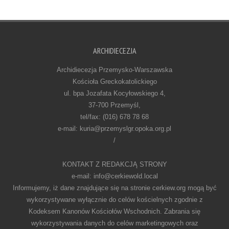
ARCHIDIECEZJA
Archidiecezja Przemysko-Warszawska
Kościoła Greckokatolickiego
ul. bpa Jozafata Kocyłowskiego 4,
37-700 Przemyśl,
tel/fax: (016) 678 78 68
e-mail: kuria@przemyslgr.opoka.org.pl
/
KONTAKT Z REDAKCJĄ STRONY
e-mail: info@cerkiewold.local
Informujemy, iż dane znajdujące się na stronie cerkiew.org mogą być
wykorzystywane wyłącznie do celów kościelnych zgodnie z
Kodeksem Kanonów Kościołów Wschodnich. Zabrania się
wykorzystywania danych do celów marketingowych oraz