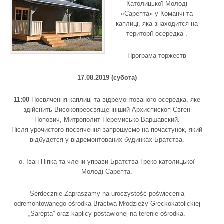
Католицької Молоді
«Сарепта» у Команчі та
каплиці, яка знаходится на
території осередка .
Програма торжеств
17.08.2019 (субота)
11:00
Посвячення каплиці та відремонтованого осередка, яке
здійснить Високопреосвященніший Архиєпископ Євген
Попович, Митрополит Перемисько-Варшавский.
Після урочистого посвячення запрошуємо на почастунок, який
відбудется у відремонтованих будинках Братства.
о. Іван Піпка та члени управи Братства Греко католицької
Молоді Сарепта.
Serdecznie Zapraszamy na uroczystość poświęcenia
odremontowanego ośrodka Bractwa Młodzieży Greckokatolickiej
„Sarepta” oraz kaplicy postawionej na terenie ośrodka.