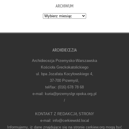
ARCHIWUM
Archiwum
ARCHIDIECEZJA
Archidiecezja Przemysko-Warszawska
Kościoła Greckokatolickiego
ul. bpa Jozafata Kocyłowskiego 4,
37-700 Przemyśl,
tel/fax: (016) 678 78 68
e-mail: kuria@przemyslgr.opoka.org.pl
/
KONTAKT Z REDAKCJĄ STRONY
e-mail: info@cerkiewold.local
Informujemy, iż dane znajdujące się na stronie cerkiew.org mogą być