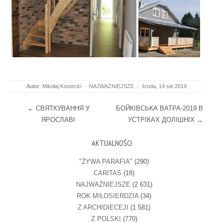
Autor:
Mikołaj Kostecki
·
NAJWAŻNIEJSZE
·
środa, 14 sie 2019
Post navigation
←
СВЯТКУВАННЯ У
БОЙКІВСЬКА ВАТРА-2019 В
ЯРОСЛАВІ
УСТРІКАХ ДОЛІШНІХ
→
AKTUALNOŚCI
"ŻYWA PARAFIA"
(290)
CARITAS
(18)
NAJWAŻNIEJSZE
(2 631)
ROK MIŁOSIERDZIA
(34)
Z ARCHIDIECEJI
(1 581)
Z POLSKI
(770)