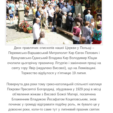
Двох правлячих єпископів нашої Церкви у Польщі –
Перемисько-Варшавський Митрополит Кир Євген Попович і
Вроцлавсько-Ґданський Владика Кир Володимир Ющак
очолили цьогорічну празничну Літургію і закінчення прощі на
святу гору Явір (недалеко Висової), що на Лемківщині.
Торжество відбулося у п’ятницю 19 липня.
Повернута два роки тому греко-католицькій спільноті каплиця
Покрови Пресвятої Богородиці, збудована у 1929 році в місці
об’явлення жінкам з Висової Божої Матері, посвячена
Блаженним Владикою Йосафатом Коциловським, знов
починає у громаді відігравати подібну роль, як бувало це у
довоєнні роки, коли-то саме тут у липневий празник святих