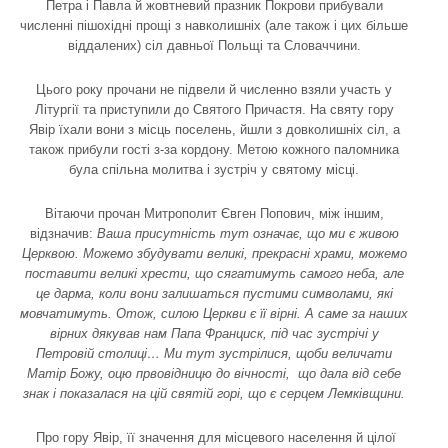
Петра і Павла й жовтневий празник Покрови прибували
численні пішохідні прощі з навколишніх (але також і цих більше
віддалених) сіл давньої Польщі та Словаччини.
Цього року прочани не підвели й численно взяли участь у
Літургії та приступили до Святого Причастя. На святу гору
Явір їхали вони з місць поселень, йшли з довколишніх сіл, а
також прибули гості з-за кордону. Метою кожного паломника
була спільна молитва і зустріч у святому місці.
Вітаючи прочан Митрополит Євген Попович, між іншим,
відзначив:
Ваша присутність тут означає, що ми є живою
Церквою. Можемо збудувати великі, прекрасні храми, можемо
поставити великі хрести, що сягатимуть самого неба, але
це дарма, коли вони залишаться пустими символами, які
мовчатимуть. Отож, силою Церкви є її вірні. А саме за наших
вірних дякував нам Папа Франциск, під час зустрічі у
Петровій столиці… Ми тут зустрілися, щоби величати
Матір Божу, оцю првовідницю до вічності, що дала від себе
знак і показалася на цій святій горі, що є серцем Лемківщини.
Про гору Явір, її значення для місцевого населення й цілої