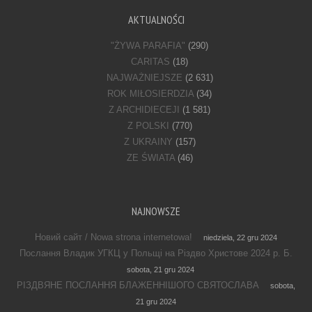
AKTUALNOŚCI
"ŻYWA PARAFIA"
(290)
CARITAS
(18)
NAJWAŻNIEJSZE
(2 631)
ROK MIŁOSIERDZIA
(34)
Z ARCHIDIECEJI
(1 581)
Z POLSKI
(770)
Z UKRAINY
(157)
ZE ŚWIATA
(46)
NAJNOWSZE
Новий сайт / Nowa strona internetowa!
niedziela, 22 gru 2024
Послання Владик УГКЦ у Польщі на Різдво Христове 2024 р. Б.
sobota, 21 gru 2024
РІЗДВЯНЕ ПОСЛАННЯ БЛАЖЕННІШОГО СВЯТОСЛАВА
sobota,
21 gru 2024