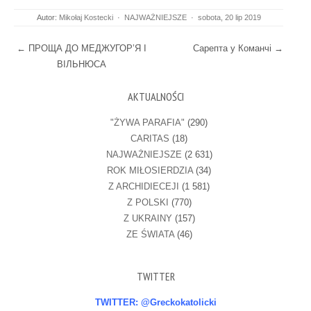
Autor:
Mikołaj Kostecki
·
NAJWAŻNIEJSZE
·
sobota, 20 lip 2019
Post navigation
←
ПРОЩА ДО МЕДЖУГОР’Я І
Сарепта у Команчі
→
ВІЛЬНЮСА
AKTUALNOŚCI
"ŻYWA PARAFIA"
(290)
CARITAS
(18)
NAJWAŻNIEJSZE
(2 631)
ROK MIŁOSIERDZIA
(34)
Z ARCHIDIECEJI
(1 581)
Z POLSKI
(770)
Z UKRAINY
(157)
ZE ŚWIATA
(46)
TWITTER
TWITTER: @Greckokatolicki