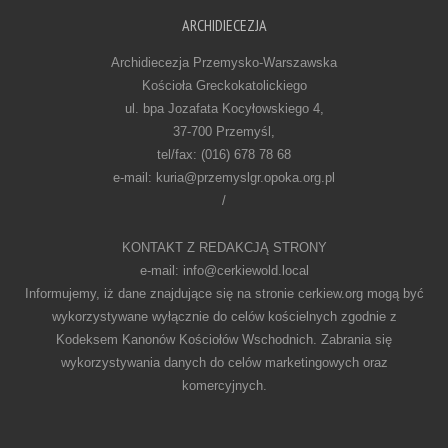
ARCHIDIECEZJA
Archidiecezja Przemysko-Warszawska
Kościoła Greckokatolickiego
ul. bpa Jozafata Kocyłowskiego 4,
37-700 Przemyśl,
tel/fax: (016) 678 78 68
e-mail: kuria@przemyslgr.opoka.org.pl
/
KONTAKT Z REDAKCJĄ STRONY
e-mail: info@cerkiewold.local
Informujemy, iż dane znajdujące się na stronie cerkiew.org mogą być
wykorzystywane wyłącznie do celów kościelnych zgodnie z
Kodeksem Kanonów Kościołów Wschodnich. Zabrania się
wykorzystywania danych do celów marketingowych oraz
komercyjnych.