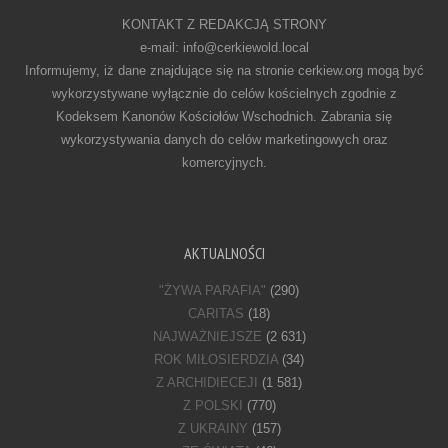
KONTAKT Z REDAKCJĄ STRONY
e-mail: info@cerkiewold.local
Informujemy, iż dane znajdujące się na stronie cerkiew.org mogą być
wykorzystywane wyłącznie do celów kościelnych zgodnie z
Kodeksem Kanonów Kościołów Wschodnich. Zabrania się
wykorzystywania danych do celów marketingowych oraz
komercyjnych.
AKTUALNOŚCI
"ŻYWA PARAFIA"
(290)
CARITAS
(18)
NAJWAŻNIEJSZE
(2 631)
ROK MIŁOSIERDZIA
(34)
Z ARCHIDIECEJI
(1 581)
Z POLSKI
(770)
Z UKRAINY
(157)