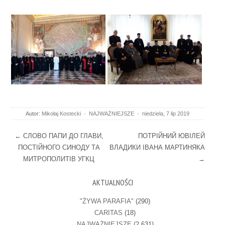
Autor:
Mikołaj Kostecki
·
NAJWAŻNIEJSZE
·
niedziela, 7 lip 2019
Post navigation
←
СЛОВО ПАПИ ДО ГЛАВИ,
ПОТРІЙНИЙ ЮВІЛЕЙ
ПОСТІЙНОГО СИНОДУ ТА
ВЛАДИКИ ІВАНА МАРТИНЯКА
МИТРОПОЛИТІВ УГКЦ
→
AKTUALNOŚCI
"ŻYWA PARAFIA"
(290)
CARITAS
(18)
NAJWAŻNIEJSZE
(2 631)