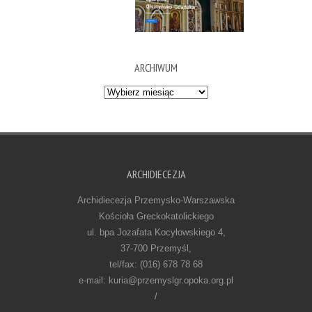
ARCHIWUM
Archiwum
ARCHIDIECEZJA
Archidiecezja Przemysko-Warszawska
Kościoła Greckokatolickiego
ul. bpa Jozafata Kocyłowskiego 4,
37-700 Przemyśl,
tel/fax: (016) 678 78 68
e-mail: kuria@przemyslgr.opoka.org.pl
/