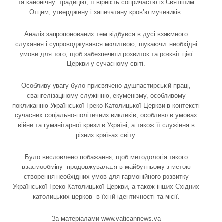
та канонічну традицію, її вірність сопричастю із Святішим
Отцем, утверджену і запечатану кров’ю мучеників.
Аналіз запропонованих тем відбувся в дусі взаємного
слухання і супроводжувався молитвою, шукаючи необхідні
умови для того, щоб забезпечити розвиток та розквіт цієї
Церкви у сучасному світі.
Особливу увагу було присвячено душпастирській праці,
євангелізаціному служінню, екуменізму, особливому
покликанню Української Греко-Католицької Церкви в контексті
сучасних соціально-політичних викликів, особливо в умовах
війни та гуманітарної кризи в Україні, а також її служіння в
різних країнах світу.
Було висловлено побажання, щоб методологія такого
взаємообміну продовжувалася в майбутньому з метою
створення необхідних умов для гармонійного розвитку
Української Греко-Католицької Церкви, а також інших Східних
католицьких церков в їхній ідентичності та місії.
За матеріалами www.vaticannews.va