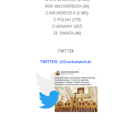
ROK MIŁOSIERDZIA
(34)
Z ARCHIDIECEJI
(1 581)
Z POLSKI
(770)
Z UKRAINY
(157)
ZE ŚWIATA
(46)
TWITTER
TWITTER: @Greckokatolicki