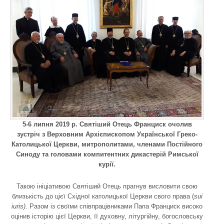
5-6 липня 2019 р. Святіший Отець Франциск очолив
зустріч з Верховним Архієпископом Української Греко-
Католицької Церкви, митрополитами, членами Постійного
Синоду та головами компитентних дикастерій Римської
курії.
Такою ініціативою Святіший Отець прагнув висловити свою
близькість до цієї Східної католицької Церкви свого права (
sui
iuris)
. Разом із своїми співпрацівниками Папа Франциск високо
оцінив історію цієї Церкви, її духовну, літургійну, богословську