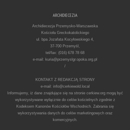
ARCHIDIECEZJA
Archidiecezja Przemysko-Warszawska
Kościoła Greckokatolickiego
ul. bpa Jozafata Kocyłowskiego 4,
37-700 Przemyśl,
tel/fax: (016) 678 78 68
e-mail: kuria@przemyslgr.opoka.org.pl
/
KONTAKT Z REDAKCJĄ STRONY
e-mail: info@cerkiewold.local
Informujemy, iż dane znajdujące się na stronie cerkiew.org mogą być
wykorzystywane wyłącznie do celów kościelnych zgodnie z
Kodeksem Kanonów Kościołów Wschodnich. Zabrania się
wykorzystywania danych do celów marketingowych oraz
komercyjnych.