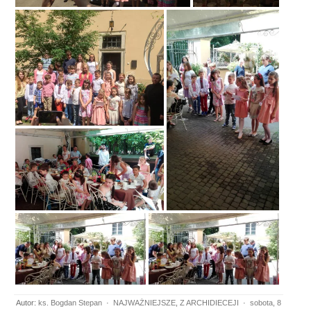
Autor:
ks. Bogdan Stepan
·
NAJWAŻNIEJSZE
,
Z ARCHIDIECEJI
·
sobota, 8