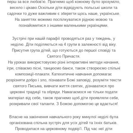
перш за все любов’ю. Прагнемо щоб кожному було зрозуміло,
весело і цікаво.Оскільки діти відвідують польські школи та
садочки то дуже важливим є зберегти щось наше, українське.
На заняттях можемо поспілкуватися рідною мовою та
познайомитися з іншими маленькими українцями.
Зустрічі при нашій парафії проводяться раз у тиждень, у
неділю. Діти поділяються на 4 групи в залежності від віку.
Присутня група дітей, що готуються до першої сповіді та
Святого Причастя.
На уроках використовуємо різні інтерактивні методи начання,
ігри, співаємо пісні, танцюємо банси, також створюємо спільні
композиції-плакати. Катехитичне навчання допомагає
розрізняти добро і зло, пізнавати Божі заповіді, розуміти тексти
святого Письма, вивчати життя святих, дізнаватися про
церковні традиції та обряди. Намагаємося не тільки подати
матеріал від себе, також прагнемо щоб діти проявляли себе,
розкривали свої таланти. З Божою допомогою це вдається!
Власне на закінчення навчального року минулої неділі була
організована спільна зустріч для усіх дітей та їхніх батьків.
Проводилася на церковному подвір’ї. Під час неї діти