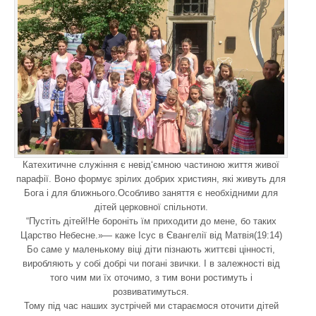
Катехитичне служіння є невід‘ємною частиною життя живої
парафії. Воно формує зрілих добрих християн, які живуть для
Бога і для ближнього.Особливо заняття є необхідними для
дітей церковної спільноти.
“Пустіть дітей!Не бороніть їм приходити до мене, бо таких
Царство Небесне.»— каже Ісус в Євангелії від Матвія(19:14)
Бо саме у маленькому віці діти пізнають життєві цінності,
виробляють у собі добрі чи погані звички. І в залежності від
того чим ми їх оточимо, з тим вони ростимуть і
розвиватимуться.
Тому під час наших зустрічей ми стараємося оточити дітей