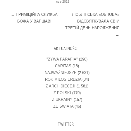
cze 2019
Post navigation
←
ПРИМІЦІЙНА СЛУЖБА
ЛЮБЛІНСЬКА «ОБНОВА»
БОЖА У ВАРШАВІ
ВІДСВЯТКУВАЛА СВІЙ
ТРЕТІЙ ДЕНЬ НАРОДЖЕННЯ
→
AKTUALNOŚCI
"ŻYWA PARAFIA"
(290)
CARITAS
(18)
NAJWAŻNIEJSZE
(2 631)
ROK MIŁOSIERDZIA
(34)
Z ARCHIDIECEJI
(1 581)
Z POLSKI
(770)
Z UKRAINY
(157)
ZE ŚWIATA
(46)
TWITTER