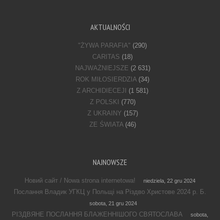
AKTUALNOŚCI
"ŻYWA PARAFIA"
(290)
CARITAS
(18)
NAJWAŻNIEJSZE
(2 631)
ROK MIŁOSIERDZIA
(34)
Z ARCHIDIECEJI
(1 581)
Z POLSKI
(770)
Z UKRAINY
(157)
ZE ŚWIATA
(46)
NAJNOWSZE
Новий сайт / Nowa strona internetowa!
niedziela, 22 gru 2024
Послання Владик УГКЦ у Польщі на Різдво Христове 2024 р. Б.
sobota, 21 gru 2024
РІЗДВЯНЕ ПОСЛАННЯ БЛАЖЕННІШОГО СВЯТОСЛАВА
sobota,