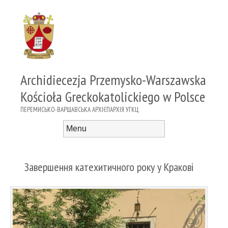
Archidiecezja Przemysko-Warszawska
Kościoła Greckokatolickiego w Polsce
ПЕРЕМИСЬКО-ВАРШАВСЬКА АРХІЄПАРХІЯ УГКЦ
Menu
Skip to content
Завершення катехитичного року у Кракові