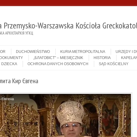
ja Przemysko-Warszawska Kościoła Greckokatol
А АРХІЄПАРХІЯ УГКЦ
IOR
DUCHOWIEŃSTWO
KURIA METROPOLITALNA
URZĘDY I 
DOKUMENTY
„БЛАГОВІСТ” – MIESIĘCZNIK
HISTORIA
KAPELAN
 DZIECKA
OCHRONA DANYCH OSOBOWYCH
SĄD KOŚCIELNY
лита Кир Євгена