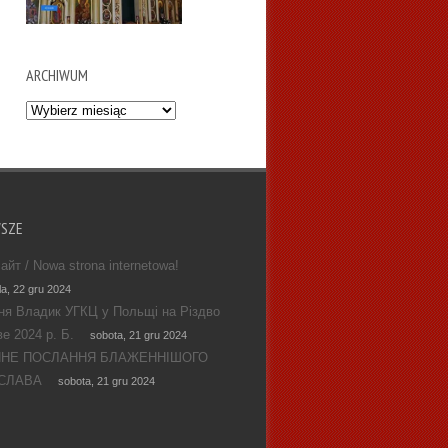
ARCHIWUM
Archiwum
WSZE
айт / Nowa strona internetowa!
la, 22 gru 2024
ня Владик УГКЦ у Польщі на Різдво
е 2024 р. Б.
sobota, 21 gru 2024
ЯНЕ ПОСЛАННЯ БЛАЖЕННІШОГО
СЛАВА
sobota, 21 gru 2024