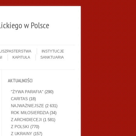
ickiego w Polsce
DUSZPASTERSTWA
INSTYTUCJE
I
KAPITUŁA
SANKTUARIA
AKTUALNOŚCI
"ŻYWA PARAFIA"
(290)
CARITAS
(18)
NAJWAŻNIEJSZE
(2 631)
ROK MIŁOSIERDZIA
(34)
Z ARCHIDIECEJI
(1 581)
Z POLSKI
(770)
Z UKRAINY
(157)