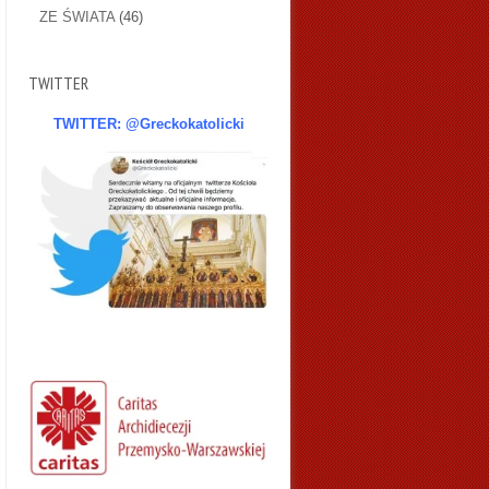
ZE ŚWIATA
(46)
TWITTER
TWITTER: @Greckokatolicki