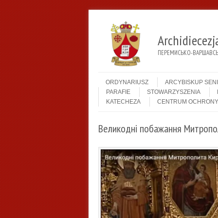
Archidiecez
ПЕРЕМИСЬКО-ВАРШАВСЬК
Menu
Skip to content
ORDYNARIUSZ
ARCYBISKUP SEN
PARAFIE
STOWARZYSZENIA
KATECHEZA
CENTRUM OCHRONY
Великодні побажання Митропо