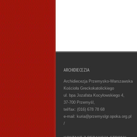
ARCHIDIECEZJA
Archidiecezja Przemysko-Warszawska
Kościoła Greckokatolickiego
ul. bpa Jozafata Kocyłowskiego 4,
37-700 Przemyśl,
tel/fax: (016) 678 78 68
e-mail: kuria@przemyslgr.opoka.org.pl
/