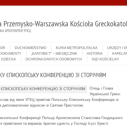
ja Przemysko-Warszawska Kościoła Greckokatol
А АРХІЄПАРХІЯ УГКЦ
IOR
DUCHOWIEŃSTWO
KURIA METROPOLITALNA
URZĘDY I 
DOKUMENTY
„БЛАГОВІСТ” – MIESIĘCZNIK
HISTORIA
KAPELAN
 DZIECKA
OCHRONA DANYCH OSOBOWYCH
SĄD KOŚCIELNY
ЬКУ ЄПИСКОПСЬКУ КОНФЕРЕНЦІЮ ЗІ СТОРІЧЧЯМ
Отець і Глава
Української Греко-
лав від імені УГКЦ привітав Польську Єпископську Конференцію зі
ям дипломатичних відносин зі Святим Престолом.
Єпископської Конференції Польщі Архиєпископа Станіслава Гондецького
 привітання та виражає братню єдність у Господі Ісусі Христі.