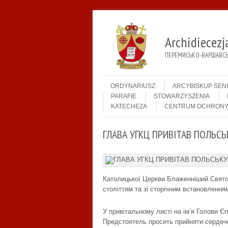
Archidiecez
ПЕРЕМИСЬКО-ВАРШАВСЬК
Menu
Skip to content
ORDYNARIUSZ
ARCYBISKUP SEN
PARAFIE
STOWARZYSZENIA
KATECHEZA
CENTRUM OCHRONY
ГЛАВА УГКЦ ПРИВІТАВ ПОЛЬС
Католицької Церкви Блаженніший Святос
століттям та зі сторічним встановленн
У привітальному листі на ім’я Голови 
Предстоятель просить прийняти сердечні