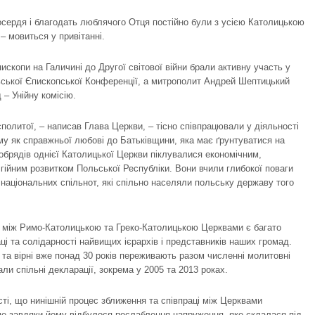
сердя і благодать люблячого Отця постійно були з усією Католицькою
– мовиться у привітанні.
пископи на Галичині до Другої світової війни брали активну участь у
ської Єпископської Конференції, а митрополит Андрей Шептицький
– Унійну комісію.
сполитої, – написав Глава Церкви, – тісно співпрацювали у діяльності
му як справжньої любові до Батьківщини, яка має ґрунтуватися на
обрядів однієї Католицької Церкви піклувалися економічним,
гійним розвитком Польської Республіки. Вони вчили глибокої поваги
національних спільнот, які спільно населяли польську державу того
ах між Римо-Католицькою та Греко-Католицькою Церквами є багато
ці та солідарності найвищих ієрархів і представників наших громад.
та вірні вже понад 30 років переживають разом численні молитовні
али спільні декларації, зокрема у 2005 та 2013 роках.
ті, що нинішній процес зближення та співпраці між Церквами
ме завдяки йому відбулося послаблення напруження, яке склалася під