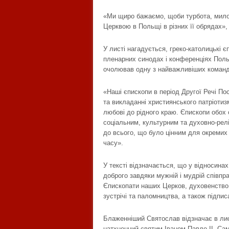
«Ми щиро бажаємо, щоби турбота, мило
Церквою в Польщі в різних її обрядах», 
У листі нагадується, греко-католицькі є
пленарних синодах і конференціях Поль
очолював одну з найважливіших команд 
«Наші єпископи в період Другої Речі По
та викладанні християнського патріотиз
любові до рідного краю. Єпископи обох 
соціальним, культурним та духовно-релі
до всього, що було цінним для окремих 
часу».
У тексті відзначається, що у відносин
доброго завдяки мужній і мудрій співпра
Єпископати наших Церков, духовенство 
зустрічі та паломництва, а також підпис
Блаженніший Святослав відзначає в лис
натхненний святим Іваном Павло ІІ. Са