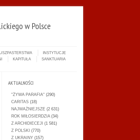
ickiego w Polsce
DUSZPASTERSTWA
INSTYTUCJE
I
KAPITUŁA
SANKTUARIA
AKTUALNOŚCI
"ŻYWA PARAFIA"
(290)
CARITAS
(18)
NAJWAŻNIEJSZE
(2 631)
ROK MIŁOSIERDZIA
(34)
Z ARCHIDIECEJI
(1 581)
Z POLSKI
(770)
Z UKRAINY
(157)