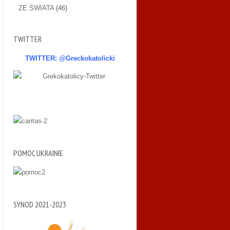
ZE ŚWIATA
(46)
TWITTER
TWITTER: @Greckokatolicki
POMOC UKRAINIE
SYNOD 2021-2023