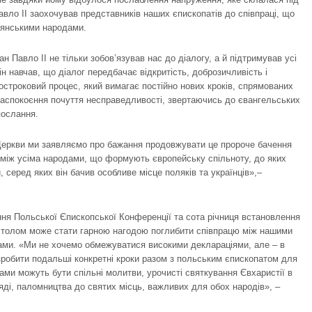
Павло ІІ заохочував представників наших єпископатів до співпраці, що
иянськими народами.
ан Павло ІІ не тільки зобов’язував нас до діалогу, а й підтримував усі
ін навчав, що діалог передбачає відкритість, доброзичливість і
остроковий процес, який вимагає постійно нових кроків, спрямованих
 заспокоєння почуття несправедливості, звертаючись до євангельських
послання.
 Церкви ми заявляємо про бажання продовжувати це пророче бачення
і між усіма народами, що формують європейську спільноту, до яких
 серед яких він бачив особливе місце поляків та українців»,–
ння Польської Єпископської Конференції та сота річниця встановлення
столом може стати гарною нагодою поглибити співпрацю між нашими
ами. «Ми не хочемо обмежуватися високими деклараціями, але – в
зробити подальші конкретні кроки разом з польським єпископатом для
ами можуть бути спільні молитви, урочисті святкування Євхаристії в
яді, паломництва до святих місць, важливих для обох народів», –