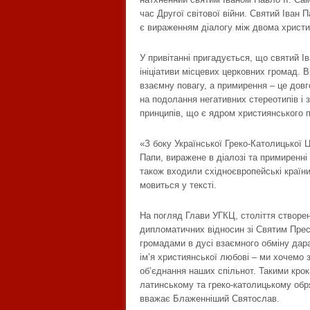
час Другої світової війни. Святий Іван 
є вираженням діалогу між двома христ
У привітанні пригадується, що святий Ів
ініціативи місцевих церковних громад. В
взаємну повагу, а примирення – це довг
на подолання негативних стереотипів і
принципів, що є ядром християнського 
«З боку Української Греко-Католицької
Папи, виражене в діалозі та примиренн
також входили східноєвропейські країни,
мовиться у тексті.
На погляд Глави УГКЦ, століття створе
дипломатичних відносин зі Святим Пре
громадами в дусі взаємного обміну дар
ім’я християнської любові – ми хочемо 
об’єднання наших спільнот. Такими крок
латинському та греко-католицькому обр
вважає Блаженніший Святослав.