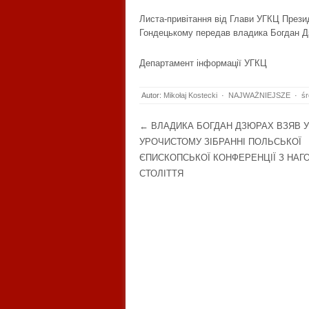
Листа-привітання від Глави УГКЦ Прези
Гондецькому передав владика Богдан Д
Департамент інформації УГКЦ
Autor:
Mikołaj Kostecki
·
NAJWAŻNIEJSZE
·
śr
Post navigation
←
ВЛАДИКА БОГДАН ДЗЮРАХ ВЗЯВ У
УРОЧИСТОМУ ЗІБРАННІ ПОЛЬСЬКОЇ
ЄПИСКОПСЬКОЇ КОНФЕРЕНЦІЇ З НАГО
СТОЛІТТЯ