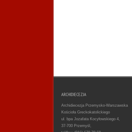
ARCHIDIECEZJA
Archidiecezja Przemysko-Warszawska
Kościoła Greckokatolickiego
ul. bpa Jozafata Kocyłowskiego 4,
37-700 Przemyśl,