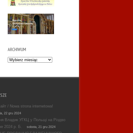
ARCHIWUM
Archiwum
WSZE
айт / Nowa strona internetowa!
la, 22 gru 2024
ня Владик УГКЦ у Польщі на Різдво
е 2024 р. Б.
sobota, 21 gru 2024