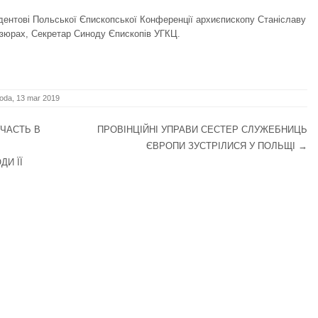
дентові Польської Єпископської Конференції архиєпископу Станіславу
зюрах, Секретар Синоду Єпископів УГКЦ.
oda, 13 mar 2019
ЧАСТЬ В
ПРОВІНЦІЙНІ УПРАВИ СЕСТЕР СЛУЖЕБНИЦЬ
ЄВРОПИ ЗУСТРІЛИСЯ У ПОЛЬЩІ
→
ДИ ЇЇ