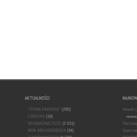
AKTUALNOŚCI
NAJNO
"ŻYWA PARAFIA"
(290)
Новий с
CARITAS
(18)
niedzie
NAJWAŻNIEJSZE
(2 631)
Послан
ROK MIŁOSIERDZIA
(34)
Христов