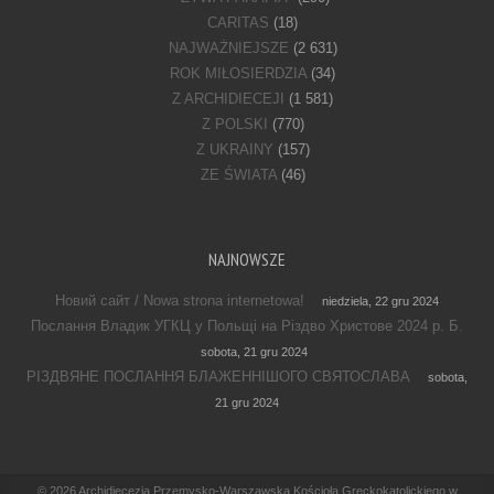
CARITAS
(18)
NAJWAŻNIEJSZE
(2 631)
ROK MIŁOSIERDZIA
(34)
Z ARCHIDIECEJI
(1 581)
Z POLSKI
(770)
Z UKRAINY
(157)
ZE ŚWIATA
(46)
NAJNOWSZE
Новий сайт / Nowa strona internetowa!
niedziela, 22 gru 2024
Послання Владик УГКЦ у Польщі на Різдво Христове 2024 р. Б.
sobota, 21 gru 2024
РІЗДВЯНЕ ПОСЛАННЯ БЛАЖЕННІШОГО СВЯТОСЛАВА
sobota,
21 gru 2024
Footer Menu
© 2026
Archidiecezja Przemysko-Warszawska Kościoła Greckokatolickiego w