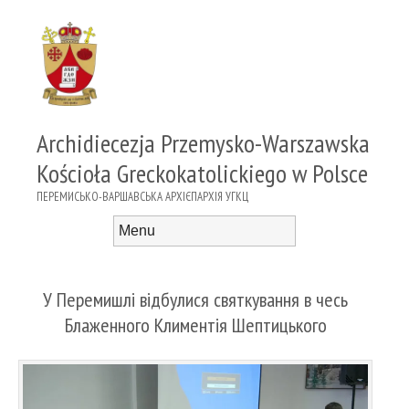
Archidiecezja Przemysko-Warszawska
Kościoła Greckokatolickiego w Polsce
ПЕРЕМИСЬКО-ВАРШАВСЬКА АРХІЄПАРХІЯ УГКЦ
Menu
Skip to content
У Перемишлі відбулися святкування в чесь
Блаженного Климентія Шептицького