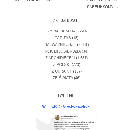
ЖЕРТВ ПАВЛОКОМИ
ЗНАННЯ В ГУРОВІ
ІЛАВЕЦЬКОМУ
→
AKTUALNOŚCI
"ŻYWA PARAFIA"
(290)
CARITAS
(18)
NAJWAŻNIEJSZE
(2 631)
ROK MIŁOSIERDZIA
(34)
Z ARCHIDIECEJI
(1 581)
Z POLSKI
(770)
Z UKRAINY
(157)
ZE ŚWIATA
(46)
TWITTER
TWITTER: @Greckokatolicki