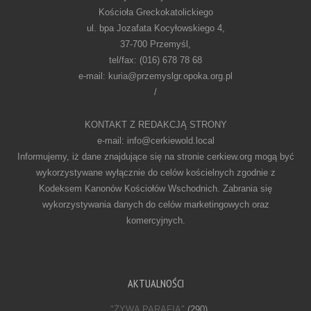
Kościoła Greckokatolickiego
ul. bpa Jozafata Kocyłowskiego 4,
37-700 Przemyśl,
tel/fax: (016) 678 78 68
e-mail: kuria@przemyslgr.opoka.org.pl
/
KONTAKT Z REDAKCJĄ STRONY
e-mail: info@cerkiewold.local
Informujemy, iż dane znajdujące się na stronie cerkiew.org mogą być
wykorzystywane wyłącznie do celów kościelnych zgodnie z
Kodeksem Kanonów Kościołów Wschodnich. Zabrania się
wykorzystywania danych do celów marketingowych oraz
komercyjnych.
AKTUALNOŚCI
"ŻYWA PARAFIA"
(290)