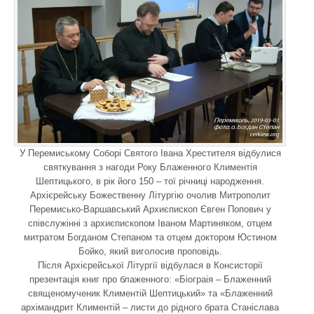
У Перемиському Соборі Святого Івана Хрестителя відбулися
святкування з нагоди Року Блаженного Климентія
Шептицького, в рік його 150 – тої річниці народження.
Архієрейську Божественну Літургію очолив Митрополит
Перемисько-Варшавський Архиєпископ Євген Попович у
співслужінні з архиєпископом Іваном Мартиняком, отцем
митратом Богданом Степаном та отцем доктором Юстином
Бойко, який виголосив проповідь.
Після Архієрейської Літургії відбулася в Консисторії
презентація книг про блаженного: «Біограія – Блаженний
священомученик Климентій Шептицький» та «Блаженний
архімандрит Климентій – листи до рідного брата Станіслава