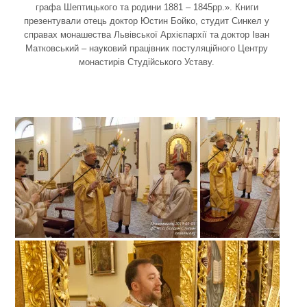
графа Шептицького та родини 1881 – 1845рр.». Книги
презентували отець доктор Юстин Бойко, студит Синкел у
справах монашества Львівської Архієпархії та доктор Іван
Матковський – науковий працівник постуляційного Центру
монастирів Студійського Уставу.