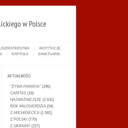
ickiego w Polsce
DUSZPASTERSTWA
INSTYTUCJE
I
KAPITUŁA
SANKTUARIA
AKTUALNOŚCI
"ŻYWA PARAFIA"
(290)
CARITAS
(18)
NAJWAŻNIEJSZE
(2 631)
ROK MIŁOSIERDZIA
(34)
Z ARCHIDIECEJI
(1 581)
Z POLSKI
(770)
Z UKRAINY
(157)