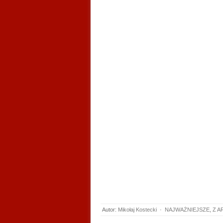
Autor:
Mikołaj Kostecki
·
NAJWAŻNIEJSZE
,
Z A