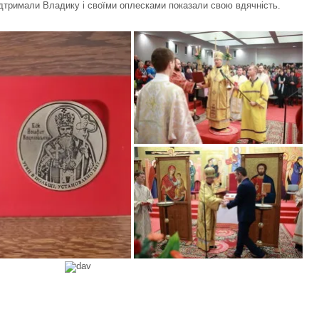
ідтримали Владику і своїми оплесками показали свою вдячність.