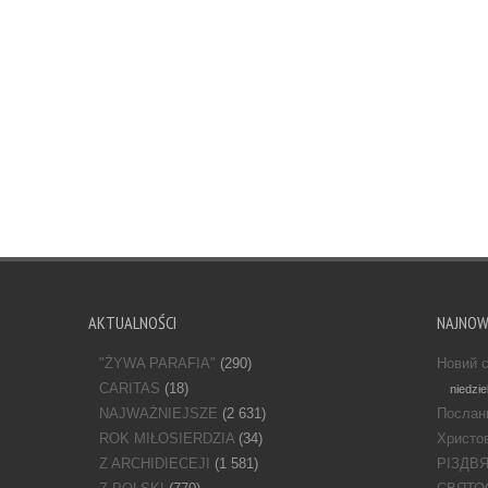
AKTUALNOŚCI
NAJNO
"ŻYWA PARAFIA"
(290)
Новий с
CARITAS
(18)
niedzie
NAJWAŻNIEJSZE
(2 631)
Послан
ROK MIŁOSIERDZIA
(34)
Христов
Z ARCHIDIECEJI
(1 581)
РІЗДВ