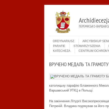
Archidiecez
ПЕРЕМИСЬКО-ВАРШАВСЬК
Menu
Skip to content
ORDYNARIUSZ
ARCYBISKUP SEN
PARAFIE
STOWARZYSZENIA
KATECHEZA
CENTRUM OCHRONY
ВРУЧЕНО МЕДАЛЬ ТА ГРАМОТ
католицьку парафію Блаженного Микола
Варшавський УГКЦ в Польщі.
На закінчення Літургії Високопреосвящ
Петреній. Владика подякував за його пр