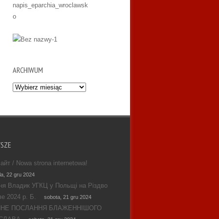
ARCHIWUM
Archiwum
WSZE
айт / Nowa strona internetowa!
la, 22 gru 2024
ня Владик УГКЦ у Польщі на Різдво
е 2024 р. Б.
sobota, 21 gru 2024
ЯНЕ ПОСЛАННЯ БЛАЖЕННІШОГО