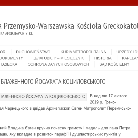
ja Przemysko-Warszawska Kościoła Greckokatol
А АРХІЄПАРХІЯ УГКЦ
IOR
DUCHOWIEŃSTWO
KURIA METROPOLITALNA
URZĘDY I 
DOKUMENTY
„БЛАГОВІСТ” – MIESIĘCZNIK
HISTORIA
KAPELAN
 DZIECKA
OCHRONA DANYCH OSOBOWYCH
SĄD KOŚCIELNY
У БЛАЖЕННОГО ЙОСАФАТА КОЦИЛОВСЬКОГО
В неділю 17 лютого
2019 р. Греко-
я Чарнецького відвідав Архиєпископ Євген Митрополит Перемисько-
ений Владика Євген вручив почесну грамоту і медаль для пана Петра
ацю, яку вкладає в розвиток парафії і душпастирських пунктів у