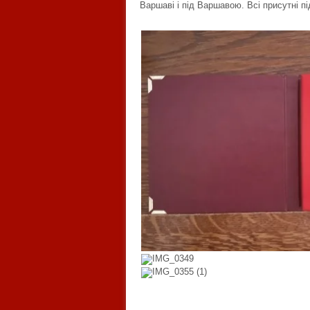
Варшаві і під Варшавою. Всі присутні п