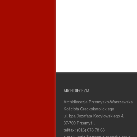
ARCHIDIECEZJA
Archidiecezja Przemysko-Warszawska
Kościoła Greckokatolickiego
ul. bpa Jozafata Kocyłowskiego 4,
37-700 Przemyśl,
tel/fax: (016) 678 78 68