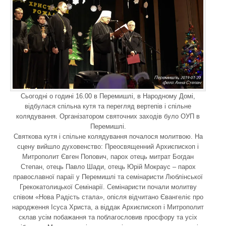
Сьогодні о годині 16.00 в Перемишлі, в Народному Домі,
відбулася спільна кутя та перегляд вертепів і спільне
колядування. Організатором святочних заходів було ОУП в
Перемишлі.
Святкова кутя і спільне колядування почалося молитвою. На
сцену вийшло духовенство: Преосвященний Архиєпископ і
Митрополит Євген Попович, парох отець митрат Богдан
Степан, отець Павло Шади, отець Юрій Мокраус – парох
православної параії у Перемишлі та семінаристи Люблінської
Грекокатолицької Семінарії. Семінаристи почали молитву
співом «Нова Радість стала», опісля відчитано Євангеліє про
народження Ісуса Христа, а віддак Архиєпископ і Митрополит
склав усім побажання та поблагословив просфору та усіх