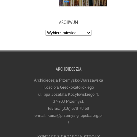
ARCHIWUM
Archiwum
ARCHIDIECEZJA
Archidiecezja Przemysko-Warszawska
Kościoła Greckokatolickiego
ul. bpa Jozafata Kocyłowskiego 4,
37-700 Przemyśl,
tel/fax: (016) 678 78 68
e-mail: kuria@przemyslgr.opoka.org.pl
/
KONTAKT Z REDAKCJĄ STRONY