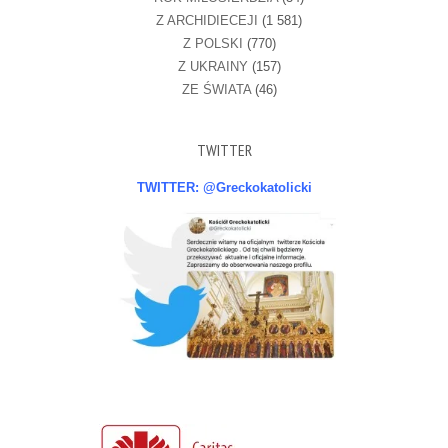
Z ARCHIDIECEJI
(1 581)
Z POLSKI
(770)
Z UKRAINY
(157)
ZE ŚWIATA
(46)
TWITTER
TWITTER: @Greckokatolicki