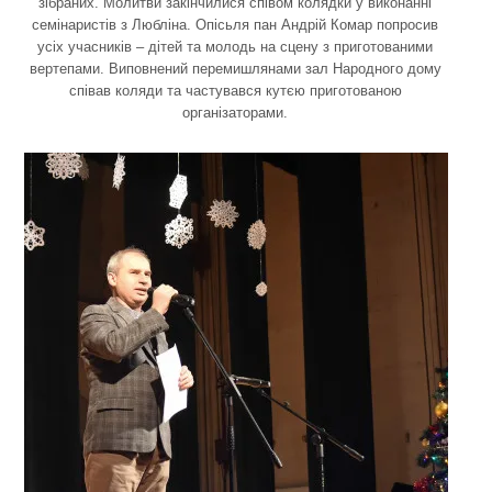
зібраних. Молитви закінчилися співом колядки у виконанні
семінаристів з Любліна. Опісьля пан Андрій Комар попросив
усіх учасників – дітей та молодь на сцену з приготованими
вертепами. Виповнений перемишлянами зал Народного дому
співав коляди та частувався кутєю приготованою
організаторами.