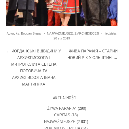
Autor:
ks. Bogdan Stepan
·
NAJWAŻNIEJSZE
,
Z ARCHIDIECEJI
·
niedziela,
20 sty 2019
Post navigation
←
ЙОРДАНСЬКІ ВІДВІДИНИ У
ЖИВА ПАРАФІЯ – СТАРИЙ
АРХИЄПИСКОПА І
НОВИЙ РІК У ОЛЬШТИНІ
→
МИТРОПОЛИТА ЄВГЕНА
ПОПОВИЧА ТА
АРХИЄПИСКОПА ІВАНА
МАРТИНЯКА
AKTUALNOŚCI
"ŻYWA PARAFIA"
(290)
CARITAS
(18)
NAJWAŻNIEJSZE
(2 631)
ROK MIŁOSIERDZIA
(34)