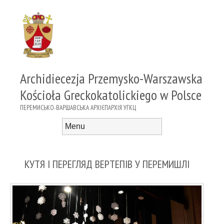
Archidiecezja Przemysko-Warszawska
Kościoła Greckokatolickiego w Polsce
ПЕРЕМИСЬКО-ВАРШАВСЬКА АРХІЄПАРХІЯ УГКЦ
Menu
Skip to content
КУТЯ І ПЕРЕГЛЯД ВЕРТЕПІВ У ПЕРЕМИШЛІ