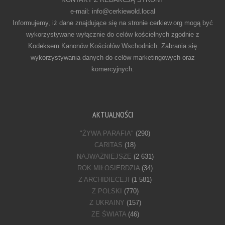
e-mail: info@cerkiewold.local
Informujemy, iż dane znajdujące się na stronie cerkiew.org mogą być
wykorzystywane wyłącznie do celów kościelnych zgodnie z
Kodeksem Kanonów Kościołów Wschodnich. Zabrania się
wykorzystywania danych do celów marketingowych oraz
komercyjnych.
AKTUALNOŚCI
"ŻYWA PARAFIA"
(290)
CARITAS
(18)
NAJWAŻNIEJSZE
(2 631)
ROK MIŁOSIERDZIA
(34)
Z ARCHIDIECEJI
(1 581)
Z POLSKI
(770)
Z UKRAINY
(157)
ZE ŚWIATA
(46)