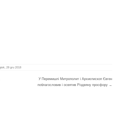
ątek, 28 gru 2018
У Перемишлі Митрополит і Архиєпископ Євген
поблагословив і освятив Різдвяну просфору
→