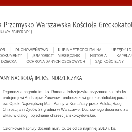
ja Przemysko-Warszawska Kościoła Greckokatol
А АРХІЄПАРХІЯ УГКЦ
IOR
DUCHOWIEŃSTWO
KURIA METROPOLITALNA
URZĘDY I 
DOKUMENTY
„БЛАГОВІСТ” – MIESIĘCZNIK
HISTORIA
KAPELAN
 DZIECKA
OCHRONA DANYCH OSOBOWYCH
SĄD KOŚCIELNY
NY NAGRODĄ IM. KS. INDRZEJCZYKA
Tegoroczna nagroda im. ks. Romana Indrzejczyka przyznana została ks.
protojerejowi Andrzejowi Żurawowi, proboszczowi greckokatolickiej parafii
pw. Opieki Najświętszej Marii Panny w Komańczy przez Polską Radę
Chrześcijan i Żydów 27 grudnia w Warszawie. Duchownego doceniono za
wkład w dialog i pojednanie chrześcijańsko-żydowskie.
Członkowie kapituły docenili m.in. to, że od co najmniej 2010 r. ks.