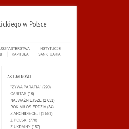
ickiego w Polsce
DUSZPASTERSTWA
INSTYTUCJE
I
KAPITUŁA
SANKTUARIA
AKTUALNOŚCI
"ŻYWA PARAFIA"
(290)
CARITAS
(18)
NAJWAŻNIEJSZE
(2 631)
ROK MIŁOSIERDZIA
(34)
Z ARCHIDIECEJI
(1 581)
Z POLSKI
(770)
Z UKRAINY
(157)