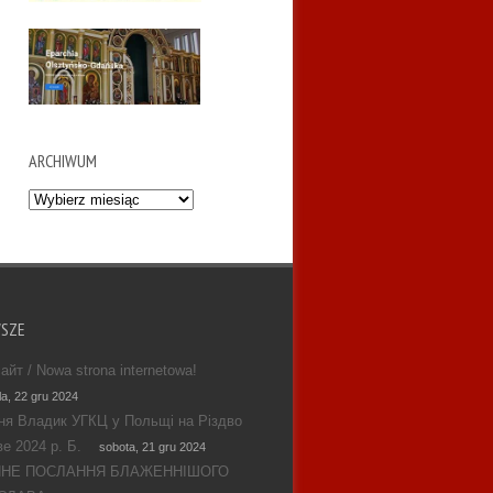
ARCHIWUM
Archiwum
WSZE
айт / Nowa strona internetowa!
la, 22 gru 2024
ня Владик УГКЦ у Польщі на Різдво
е 2024 р. Б.
sobota, 21 gru 2024
ЯНЕ ПОСЛАННЯ БЛАЖЕННІШОГО