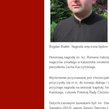
Bogdan Białek. Nagroda wręczona będzie 
Honorową nagrodę im. ks. Romana Indrzej
tragicznie zmarłego w katastrofie smole
prezydenta Lecha Kaczyńskiego.
Wyróżnienie przyznawane jest chrześcija
przyczyniły się m.in. do rozwoju dialogu 
przyznaje nagrodę na wniosek kapituły, k
Karskiego, członek Polskiej Rady Chrześci
Dotychczasowymi laureatami byli: ks. Stan
Sieradza (2013), pastor Janusz Daszuta z