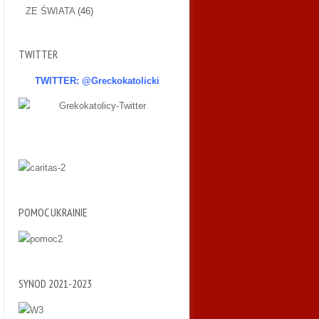
ZE ŚWIATA
(46)
TWITTER
TWITTER: @Greckokatolicki
POMOC UKRAINIE
SYNOD 2021-2023