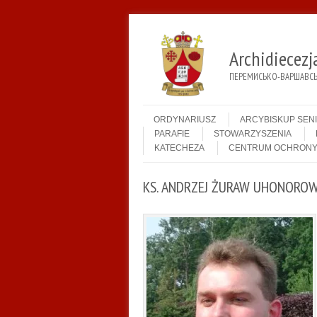
Archidiecez
ПЕРЕМИСЬКО-ВАРШАВСЬК
Menu
Skip to content
ORDYNARIUSZ
ARCYBISKUP SEN
PARAFIE
STOWARZYSZENIA
KATECHEZA
CENTRUM OCHRONY
KS. ANDRZEJ ŻURAW UHONOROWA