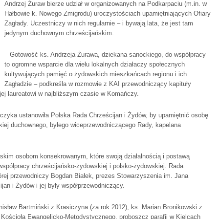
Andrzej Żuraw bierze udział w organizowanych na Podkarpaciu (m.in. w
Hałbowie k. Nowego Żmigrodu) uroczystościach upamiętniających Ofiary
Zagłady. Uczestniczy w nich regularnie – i bywają lata, że jest tam
jedynym duchownym chrześcijańskim.
– Gotowość ks. Andrzeja Żurawa, dziekana sanockiego, do współpracy
to ogromne wsparcie dla wielu lokalnych działaczy społecznych
kultywujących pamięć o żydowskich mieszkańcach regionu i ich
Zagładzie – podkreśla w rozmowie z KAI przewodniczący kapituły
jej laureatowi w najbliższym czasie w Komańczy.
czyka ustanowiła Polska Rada Chrześcijan i Żydów, by upamiętnić osobę
ńskiej duchownego, byłego wiceprzewodniczącego Rady, kapelana
ńskim osobom konsekrowanym, które swoją działalnością i postawą
i współpracy chrześcijańsko-żydowskiej i polsko-żydowskiej. Rada
tórej przewodniczy Bogdan Białek, prezes Stowarzyszenia im. Jana
jan i Żydów i jej były współprzewodniczący.
isław Bartmiński z Krasiczyna (za rok 2012), ks. Marian Bronikowski z
 Kościoła Ewangelicko-Metodystycznego, proboszcz parafii w Kielcach