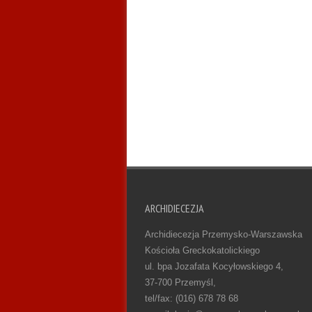
ARCHIDIECEZJA
Archidiecezja Przemysko-Warszawska
Kościoła Greckokatolickiego
ul. bpa Jozafata Kocyłowskiego 4,
37-700 Przemyśl,
tel/fax: (016) 678 78 68