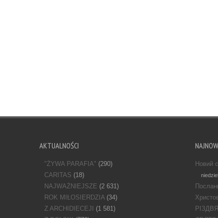
AKTUALNOŚCI
NAJNO
"ŻYWA PARAFIA"
(290)
Новий с
CARITAS
(18)
niedzie
NAJWAŻNIEJSZE
(2 631)
Послан
ROK MIŁOSIERDZIA
(34)
Христов
Z ARCHIDIECEJI
(1 581)
РІЗДВ