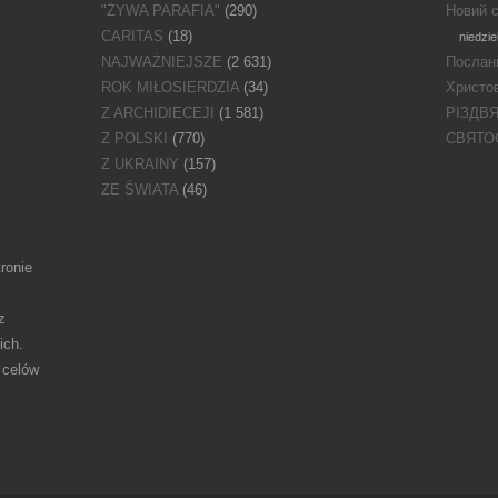
"ŻYWA PARAFIA"
(290)
Новий с
CARITAS
(18)
niedzie
NAJWAŻNIEJSZE
(2 631)
Послан
ROK MIŁOSIERDZIA
(34)
Христов
Z ARCHIDIECEJI
(1 581)
РІЗДВ
Z POLSKI
(770)
СВЯТО
Z UKRAINY
(157)
ZE ŚWIATA
(46)
ronie
z
ich.
 celów