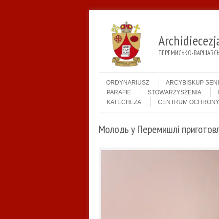
Archidiecez
ПЕРЕМИСЬКО-ВАРШАВСЬК
Menu
Skip to content
ORDYNARIUSZ
ARCYBISKUP SEN
PARAFIE
STOWARZYSZENIA
KATECHEZA
CENTRUM OCHRONY
Молодь у Перемишлі приготовля