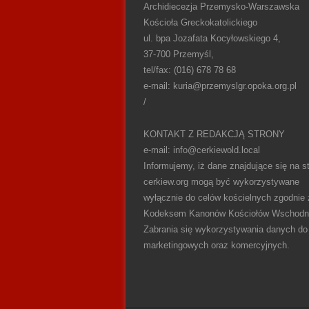
Archidiecezja Przemysko-Warszawska
Kościoła Greckokatolickiego
ul. bpa Jozafata Kocyłowskiego 4,
37-700 Przemyśl,
tel/fax: (016) 678 78 68
e-mail: kuria@przemyslgr.opoka.org.pl
/
KONTAKT Z REDAKCJĄ STRONY
e-mail: info@cerkiewold.local
Informujemy, iż dane znajdujące się na st
cerkiew.org mogą być wykorzystywane
wyłącznie do celów kościelnych zgodnie 
Kodeksem Kanonów Kościołów Wschodn
Zabrania się wykorzystywania danych do
marketingowych oraz komercyjnych.