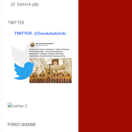
ZE ŚWIATA
(46)
TWITTER
TWITTER: @Greckokatolicki
POMOC UKRAINIE