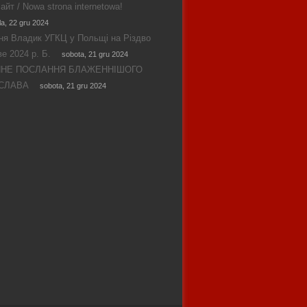
айт / Nowa strona internetowa!
la, 22 gru 2024
ня Владик УГКЦ у Польщі на Різдво
е 2024 р. Б.
sobota, 21 gru 2024
ЯНЕ ПОСЛАННЯ БЛАЖЕННІШОГО
СЛАВА
sobota, 21 gru 2024