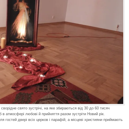
 сворідне свято зустрічі, на яке збираються від 30 до 60 тисяч
 в атмосфері любові й прийняття разом зустріти Новий рік.
ля гостей двері всіх церков і парафій, а місцеві християни приймають