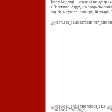
Тезе у Мадриді – це вже 41-ша зустріч 
У Перемишлі 2 грудня молодь зібралася
році візьме участь в новорічній зустріч