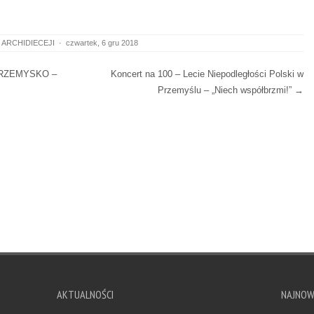
 ARCHIDIECEJI
·
czwartek, 6 gru 2018
PRZEMYSKO –
Koncert na 100 – Lecie Niepodległości Polski w
Przemyślu – „Niech współbrzmi!”
→
AKTUALNOŚCI
NAJNO