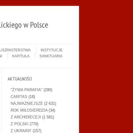
ickiego w Polsce
DUSZPASTERSTWA
INSTYTUCJE
I
KAPITUŁA
SANKTUARIA
AKTUALNOŚCI
"ŻYWA PARAFIA"
(290)
CARITAS
(18)
NAJWAŻNIEJSZE
(2 631)
ROK MIŁOSIERDZIA
(34)
Z ARCHIDIECEJI
(1 581)
Z POLSKI
(770)
Z UKRAINY
(157)