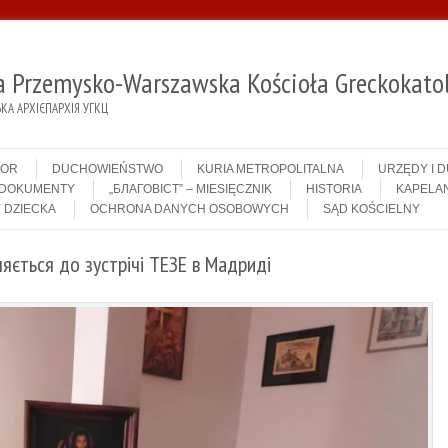
ja Przemysko-Warszawska Kościoła Greckokatol
А АРХІЄПАРХІЯ УГКЦ
IOR
DUCHOWIEŃSTWO
KURIA METROPOLITALNA
URZĘDY I 
DOKUMENTY
„БЛАГОВІСТ” – MIESIĘCZNIK
HISTORIA
KAPELAN
 DZIECKA
OCHRONA DANYCH OSOBOWYCH
SĄD KOŚCIELNY
ється до зустрічі ТЕЗЕ в Мадриді