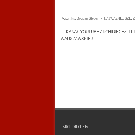
Autor:
ks. Bogdan Stepan
·
NAJWAŻNIEJSZE
,
Z
Post navigation
←
KANAŁ YOUTUBE ARCHIDIECEZJI 
WARSZAWSKIEJ
ARCHIDIECEZJA