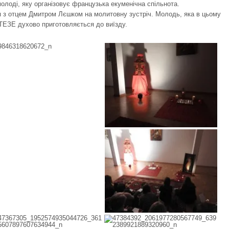
молоді, яку організовує французька екуменічна спільнота.
 з отцем Дмитром Лєшком на молитовну зустріч. Молодь, яка в цьому
і ТЕЗЕ духово приготовляється до виїзду.