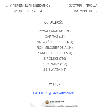
Post navigation
←
У ПЕРЕМИШЛІ ВІДБУЛИСЬ
ЗУСТРІЧ – ПРОЩА
ДЯКІВСЬКІ КУРСИ
МАТУРИСТІВ
→
AKTUALNOŚCI
"ŻYWA PARAFIA"
(290)
CARITAS
(18)
NAJWAŻNIEJSZE
(2 631)
ROK MIŁOSIERDZIA
(34)
Z ARCHIDIECEJI
(1 581)
Z POLSKI
(770)
Z UKRAINY
(157)
ZE ŚWIATA
(46)
TWITTER
TWITTER: @Greckokatolicki