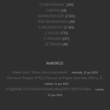
"ŻYWA PARAFIA"
(290)
CARITAS
(18)
NAJWAŻNIEJSZE
(2 631)
ROK MIŁOSIERDZIA
(34)
Z ARCHIDIECEJI
(1 581)
Z POLSKI
(770)
Z UKRAINY
(157)
ZE ŚWIATA
(46)
NAJNOWSZE
Новий сайт / Nowa strona internetowa!
niedziela, 22 gru 2024
Послання Владик УГКЦ у Польщі на Різдво Христове 2024 р. Б.
sobota, 21 gru 2024
РІЗДВЯНЕ ПОСЛАННЯ БЛАЖЕННІШОГО СВЯТОСЛАВА
sobota,
21 gru 2024