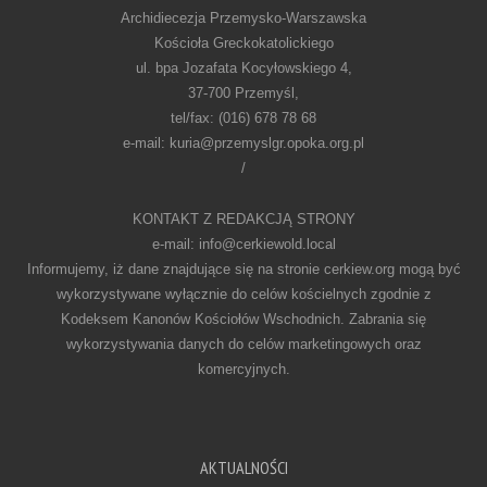
Archidiecezja Przemysko-Warszawska
Kościoła Greckokatolickiego
ul. bpa Jozafata Kocyłowskiego 4,
37-700 Przemyśl,
tel/fax: (016) 678 78 68
e-mail: kuria@przemyslgr.opoka.org.pl
/
KONTAKT Z REDAKCJĄ STRONY
e-mail: info@cerkiewold.local
Informujemy, iż dane znajdujące się na stronie cerkiew.org mogą być
wykorzystywane wyłącznie do celów kościelnych zgodnie z
Kodeksem Kanonów Kościołów Wschodnich. Zabrania się
wykorzystywania danych do celów marketingowych oraz
komercyjnych.
AKTUALNOŚCI