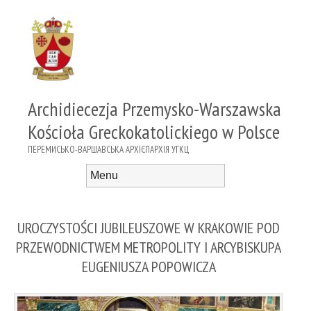
Archidiecezja Przemysko-Warszawska
Kościoła Greckokatolickiego w Polsce
ПЕРЕМИСЬКО-ВАРШАВСЬКА АРХІЄПАРХІЯ УГКЦ
Menu
Skip to content
UROCZYSTOŚCI JUBILEUSZOWE W KRAKOWIE POD
PRZEWODNICTWEM METROPOLITY I ARCYBISKUPA
EUGENIUSZA POPOWICZA