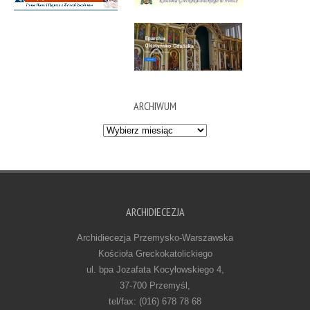
ARCHIWUM
Archiwum
ARCHIDIECEZJA
Archidiecezja Przemysko-Warszawska
Kościoła Greckokatolickiego
ul. bpa Jozafata Kocyłowskiego 4,
37-700 Przemyśl,
tel/fax: (016) 678 78 68