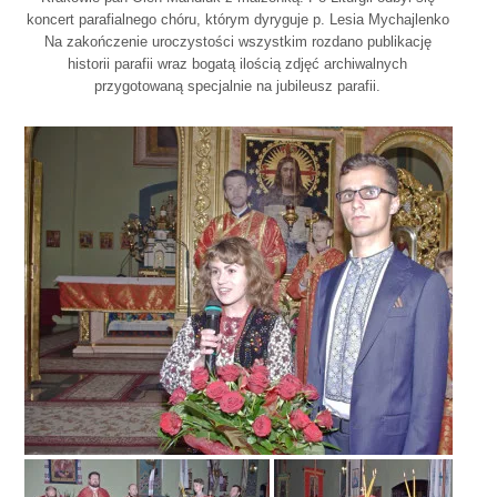
koncert parafialnego chóru, którym dyryguje p. Lesia Mychajlenko
Na zakończenie uroczystości wszystkim rozdano publikację
historii parafii wraz bogatą ilością zdjęć archiwalnych
przygotowaną specjalnie na jubileusz parafii.