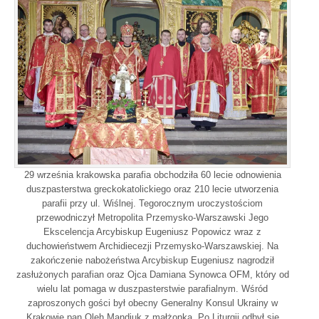
29 września krakowska parafia obchodziła 60 lecie odnowienia
duszpasterstwa greckokatolickiego oraz 210 lecie utworzenia
parafii przy ul. Wiślnej. Tegorocznym uroczystościom
przewodniczył Metropolita Przemysko-Warszawski Jego
Ekscelencja Arcybiskup Eugeniusz Popowicz wraz z
duchowieństwem Archidiecezji Przemysko-Warszawskiej. Na
zakończenie nabożeństwa Arcybiskup Eugeniusz nagrodził
zasłużonych parafian oraz Ojca Damiana Synowca OFM, który od
wielu lat pomaga w duszpasterstwie parafialnym. Wśród
zaproszonych gości był obecny Generalny Konsul Ukrainy w
Krakowie pan Oleh Mandiuk z małżonką. Po Liturgii odbył się