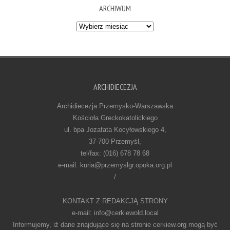
ARCHIWUM
Archiwum
ARCHIDIECEZJA
Archidiecezja Przemysko-Warszawska
Kościoła Greckokatolickiego
ul. bpa Jozafata Kocyłowskiego 4,
37-700 Przemyśl,
tel/fax: (016) 678 78 68
e-mail: kuria@przemyslgr.opoka.org.pl
/
KONTAKT Z REDAKCJĄ STRONY
e-mail: info@cerkiewold.local
Informujemy, iż dane znajdujące się na stronie cerkiew.org mogą być