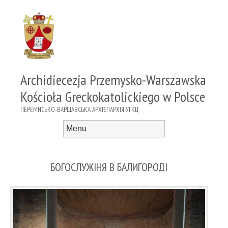
Archidiecezja Przemysko-Warszawska
Kościoła Greckokatolickiego w Polsce
ПЕРЕМИСЬКО-ВАРШАВСЬКА АРХІЄПАРХІЯ УГКЦ
Menu
Skip to content
БОГОСЛУЖІНЯ В БАЛИГОРОДІ