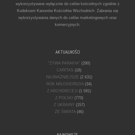
wykorzystywane wyłącznie do celów kościelnych zgodnie z
Kodeksem Kanonów Kościołów Wschodnich. Zabrania się
wykorzystywania danych do celów marketingowych oraz
komercyjnych.
AKTUALNOŚCI
"ŻYWA PARAFIA"
(290)
CARITAS
(18)
NAJWAŻNIEJSZE
(2 631)
ROK MIŁOSIERDZIA
(34)
Z ARCHIDIECEJI
(1 581)
Z POLSKI
(770)
Z UKRAINY
(157)
ZE ŚWIATA
(46)
NAJNOWSZE