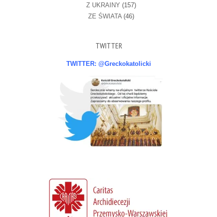
Z UKRAINY
(157)
ZE ŚWIATA
(46)
TWITTER
TWITTER: @Greckokatolicki