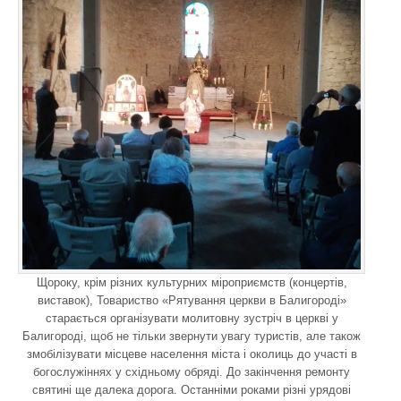
Щороку, крім різних культурних міроприємств (концертів,
виставок), Товариство «Рятування церкви в Балигороді»
старається організувати молитовну зустріч в церкві у
Балигороді, щоб не тільки звернути увагу туристів, але також
змобілізувати місцеве населення міста і околиць до участі в
богослужіннях у східньому обряді. До закінчення ремонту
святині ще далека дорога. Останніми роками різні урядові