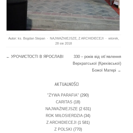
Autor:
ks. Bogdan Stepan
·
NAJWAŻNIEJSZE
,
Z ARCHIDIECEJI
·
wtorek,
28 sie 2018
Post navigation
←
УРОЧИСТОСТІ В ЯРОСЛАВІ
330 – років від об`явлення
Верхратської (Крехівської)
Божої Матері
→
AKTUALNOŚCI
"ŻYWA PARAFIA"
(290)
CARITAS
(18)
NAJWAŻNIEJSZE
(2 631)
ROK MIŁOSIERDZIA
(34)
Z ARCHIDIECEJI
(1 581)
Z POLSKI
(770)