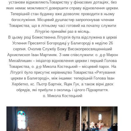
установи відмовляютьТовариству у фінасових дотаціях, без
яких немає можливості довершити справу відновлення церкви.
Теперішній стан будинку вже дозволяє проводити в ньому
богослужіння. Місцевий душпастир запропонував членам
Товариства, що в літньому часі готовий на початку служити
Літургію принаймі раз в місяць.
В цьому році Божественна Літургія була відслужена в церкві
Успення Пресвятої Богородиці у Балигороді в неділю 26
серпня. Очолив Службу Божу Високопреосвященніший
Архиєпископ Іван Мартиняк. З ним співслужили: о. д-р Мирон
Михайлишин – ініціатор відновлення церкви і перший Голова
Товариства, о. д-р Микола Костецький – місцевий парох. На
Літургії було присутнє керівництво Товариства «Рятування
церкви в Балигороді», між іншими: теперішній Голова Іван
Хербетко, кс. Пьотр Бартнік, Яцек Гук, а також вірні двох
обрядів, які прибули з околиць і цілого Підкарпаття.
о. Микола Костецький