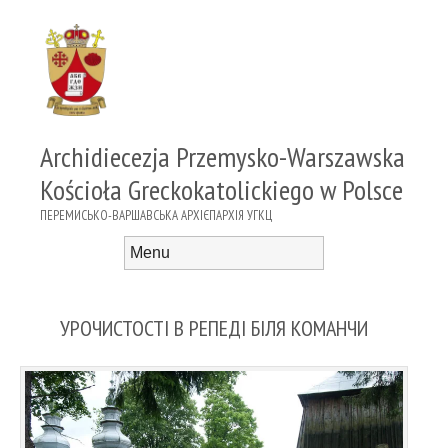
Archidiecezja Przemysko-Warszawska
Kościoła Greckokatolickiego w Polsce
ПЕРЕМИСЬКО-ВАРШАВСЬКА АРХІЄПАРХІЯ УГКЦ
Menu
Skip to content
УРОЧИСТОСТІ В РЕПЕДІ БІЛЯ КОМАНЧИ