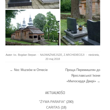
Autor:
ks. Bogdan Stepan
·
NAJWAŻNIEJSZE
,
Z ARCHIDIECEJI
·
niedziela,
20 maj 2018
Post navigation
←
Noc Muzeów w Ornecie
Проща Перемишлян до
Ярославської Ікони
«Милосердя Двері»
→
AKTUALNOŚCI
"ŻYWA PARAFIA"
(290)
CARITAS
(18)