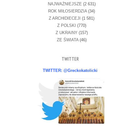
NAJWAŻNIEJSZE
(2 631)
ROK MIŁOSIERDZIA
(34)
Z ARCHIDIECEJI
(1 581)
Z POLSKI
(770)
Z UKRAINY
(157)
ZE ŚWIATA
(46)
TWITTER
TWITTER: @Greckokatolicki