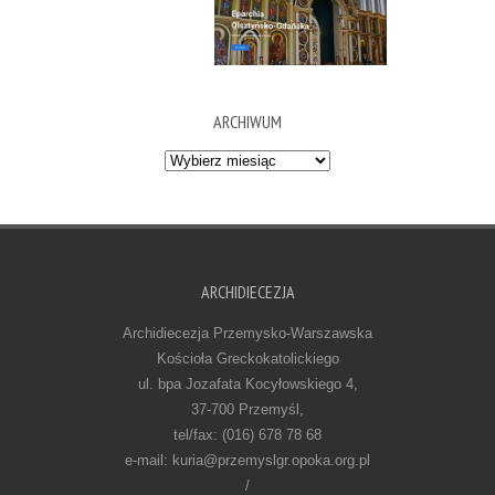
ARCHIWUM
Archiwum
ARCHIDIECEZJA
Archidiecezja Przemysko-Warszawska
Kościoła Greckokatolickiego
ul. bpa Jozafata Kocyłowskiego 4,
37-700 Przemyśl,
tel/fax: (016) 678 78 68
e-mail: kuria@przemyslgr.opoka.org.pl
/