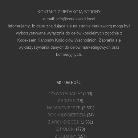
KONTAKT Z REDAKCJĄ STRONY
e-mail: info@cerkiewold.local
Informujemy, iż dane znajdujące się na stronie cerkiew.org mogą być
wykorzystywane wyłącznie do celów kościelnych zgodnie z
Kodeksem Kanonów Kościołów Wschodnich. Zabrania się
wykorzystywania danych do celów marketingowych oraz
komercyjnych.
AKTUALNOŚCI
"ŻYWA PARAFIA"
(290)
CARITAS
(18)
NAJWAŻNIEJSZE
(2 631)
ROK MIŁOSIERDZIA
(34)
Z ARCHIDIECEJI
(1 581)
Z POLSKI
(770)
Z UKRAINY
(157)