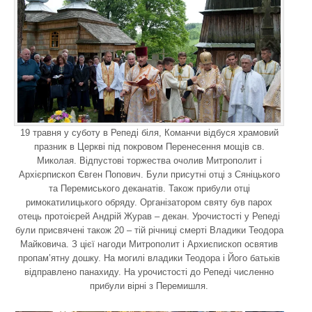
19 травня у суботу в Репеді біля, Команчи відбуся храмовий
празник в Церкві під покровом Перенесення мощів св.
Миколая. Відпустові торжества очолив Митрополит і
Архієрпископ Євген Попович. Були присутні отці з Сяніцького
та Перемиського деканатів. Також прибули отці
римокатилицького обряду. Організатором святу був парох
отець протоієрей Андрій Журав – декан. Урочистості у Репеді
були присвячені також 20 – тій річниці смерті Владики Теодора
Майковича. З цієї нагоди Митрополит і Архиєпископ освятив
пропам’ятну дошку. На могилі владики Теодора і Його батьків
відправлено панахиду. На урочистості до Репеді численно
прибули вірні з Перемишля.