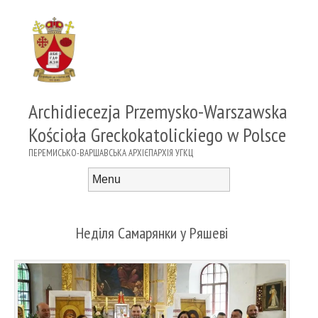
Archidiecezja Przemysko-Warszawska
Kościoła Greckokatolickiego w Polsce
ПЕРЕМИСЬКО-ВАРШАВСЬКА АРХІЄПАРХІЯ УГКЦ
Menu
Skip to content
Неділя Самарянки у Ряшеві