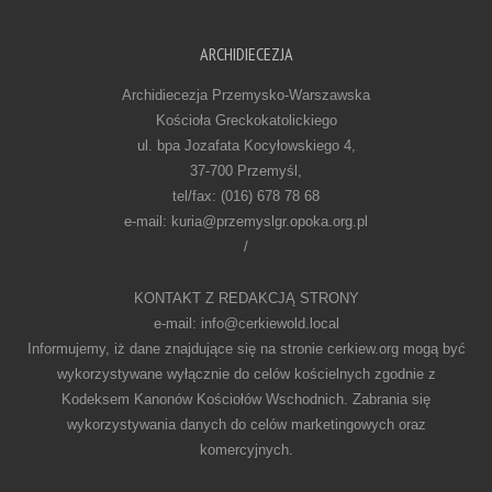
ARCHIDIECEZJA
Archidiecezja Przemysko-Warszawska
Kościoła Greckokatolickiego
ul. bpa Jozafata Kocyłowskiego 4,
37-700 Przemyśl,
tel/fax: (016) 678 78 68
e-mail: kuria@przemyslgr.opoka.org.pl
/
KONTAKT Z REDAKCJĄ STRONY
e-mail: info@cerkiewold.local
Informujemy, iż dane znajdujące się na stronie cerkiew.org mogą być
wykorzystywane wyłącznie do celów kościelnych zgodnie z
Kodeksem Kanonów Kościołów Wschodnich. Zabrania się
wykorzystywania danych do celów marketingowych oraz
komercyjnych.