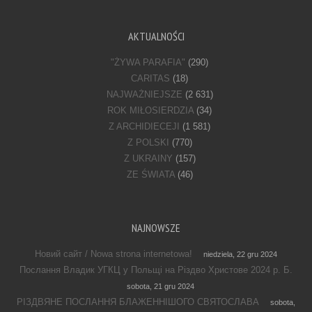
AKTUALNOŚCI
"ŻYWA PARAFIA"
(290)
CARITAS
(18)
NAJWAŻNIEJSZE
(2 631)
ROK MIŁOSIERDZIA
(34)
Z ARCHIDIECEJI
(1 581)
Z POLSKI
(770)
Z UKRAINY
(157)
ZE ŚWIATA
(46)
NAJNOWSZE
Новий сайт / Nowa strona internetowa!
niedziela, 22 gru 2024
Послання Владик УГКЦ у Польщі на Різдво Христове 2024 р. Б.
sobota, 21 gru 2024
РІЗДВЯНЕ ПОСЛАННЯ БЛАЖЕННІШОГО СВЯТОСЛАВА
sobota,