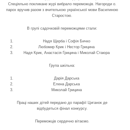
Спеціяльно покликане журі вибрало переможців. Нагороди о.
парох вручив разом з вчителькою української мови Василиною
Старостою.
В групі садочковій переможцями стали:
Надя Щерба і Софія Бичко
Любомир Крик і Нестор Грицина
Надя Крик, Анастасія Грицина і Миколай Стаюра
Група шкільна:
Дарія Дарська
Елена Дарська
Миколай Грицина
Праці наших дітей передано до парафії Циганок де
відбудеться фінал конкурсу.
Переможців сердечно вітаємо.