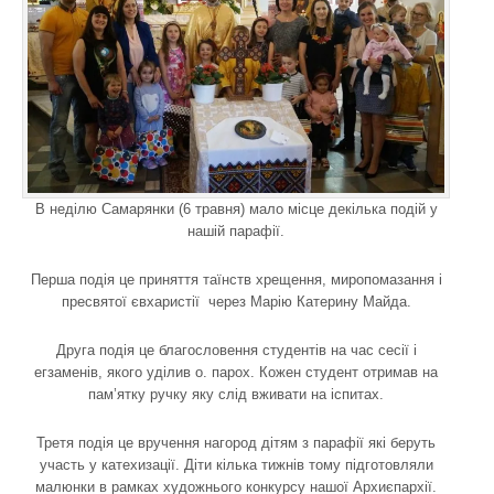
В неділю Самарянки (6 травня) мало місце декілька подій у
нашій парафії.
Перша подія це приняття таїнств хрещення, миропомазання і
пресвятої євхаристії через Марію Катерину Майда.
Друга подія це благословення студентів на час сесії і
егзаменів, якого уділив о. парох. Кожен студент отримав на
пам’ятку ручку яку слід вживати на іспитах.
Третя подія це вручення нагород дітям з парафії які беруть
участь у катехизації. Діти кілька тижнів тому підготовляли
малюнки в рамках художнього конкурсу нашої Архиєпархії.