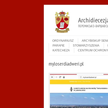
Archidiecez
ПЕРЕМИСЬКО-ВАРШАВСЬК
Menu
Skip to content
ORDYNARIUSZ
ARCYBISKUP SEN
PARAFIE
STOWARZYSZENIA
KATECHEZA
CENTRUM OCHRONY
myloserdiadweri.pl