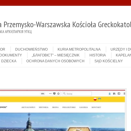
ja Przemysko-Warszawska Kościoła Greckokatol
А АРХІЄПАРХІЯ УГКЦ
IOR
DUCHOWIEŃSTWO
KURIA METROPOLITALNA
URZĘDY I 
DOKUMENTY
„БЛАГОВІСТ” – MIESIĘCZNIK
HISTORIA
KAPELAN
 DZIECKA
OCHRONA DANYCH OSOBOWYCH
SĄD KOŚCIELNY