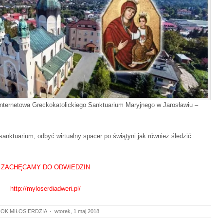
a internetowa Greckokatolickiego Sanktuarium Maryjnego w Jarosławiu –
sanktuarium, odbyć wirtualny spacer po świątyni jak również śledzić
ZACHĘCAMY DO ODWIEDZIN
http://myloserdiadweri.pl/
OK MIŁOSIERDZIA
·
wtorek, 1 maj 2018