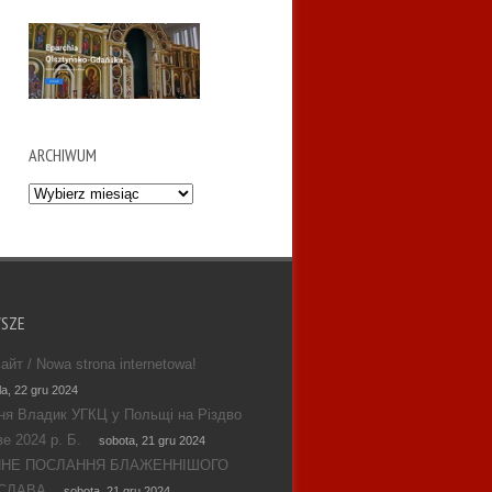
ARCHIWUM
Archiwum
WSZE
айт / Nowa strona internetowa!
la, 22 gru 2024
ня Владик УГКЦ у Польщі на Різдво
е 2024 р. Б.
sobota, 21 gru 2024
ЯНЕ ПОСЛАННЯ БЛАЖЕННІШОГО
СЛАВА
sobota, 21 gru 2024