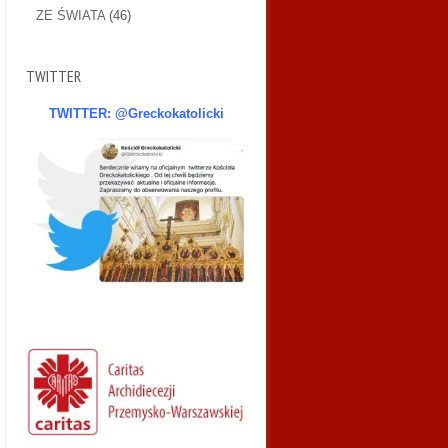
ZE ŚWIATA
(46)
TWITTER
TWITTER: @Greckokatolicki