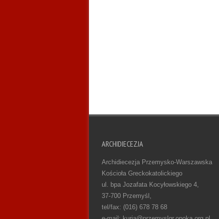
ARCHIDIECEZJA
Archidiecezja Przemysko-Warszawska
Kościoła Greckokatolickiego
ul. bpa Jozafata Kocyłowskiego 4,
37-700 Przemyśl,
tel/fax: (016) 678 78 68
e-mail: kuria@przemyslgr.opoka.org.pl