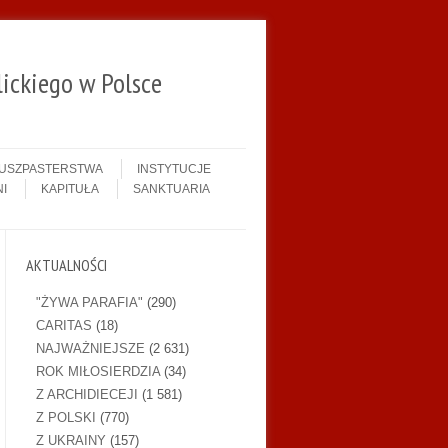
ickiego w Polsce
DUSZPASTERSTWA
INSTYTUCJE
I
KAPITUŁA
SANKTUARIA
AKTUALNOŚCI
"ŻYWA PARAFIA"
(290)
CARITAS
(18)
NAJWAŻNIEJSZE
(2 631)
ROK MIŁOSIERDZIA
(34)
Z ARCHIDIECEJI
(1 581)
Z POLSKI
(770)
Z UKRAINY
(157)