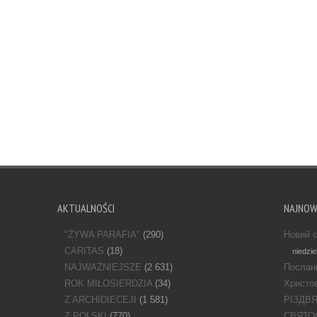
AKTUALNOŚCI
NAJNO
"ŻYWA PARAFIA"
(290)
Новий с
CARITAS
(18)
niedzie
NAJWAŻNIEJSZE
(2 631)
Послан
ROK MIŁOSIERDZIA
(34)
Христов
Z ARCHIDIECEJI
(1 581)
РІЗДВ
Z POLSKI
(770)
СВЯТО