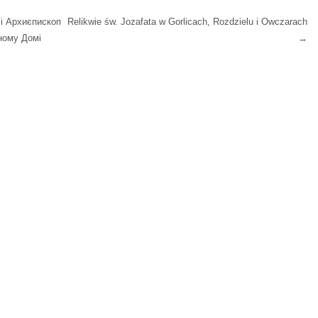
і Архиєпископ
Relikwie św. Jozafata w Gorlicach, Rozdzielu i Owczarach
ному Домі
→