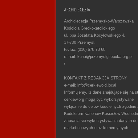
ARCHIDIECEZJA
Archidiecezja Przemysko-Warszawska
Kościoła Greckokatolickiego
ul. bpa Jozafata Kocyłowskiego 4,
37-700 Przemyśl,
tel/fax: (016) 678 78 68
e-mail: kuria@przemyslgr.opoka.org.pl
/
KONTAKT Z REDAKCJĄ STRONY
e-mail: info@cerkiewold.local
Informujemy, iż dane znajdujące się na st
cerkiew.org mogą być wykorzystywane
wyłącznie do celów kościelnych zgodnie 
Kodeksem Kanonów Kościołów Wschodn
Zabrania się wykorzystywania danych do
marketingowych oraz komercyjnych.