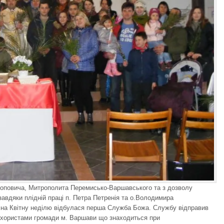
Поповича, Митрополита Перемисько-Варшавського та з дозволу
авдяки плідній праці п. Петра Петренія та о.Володимира
 на Квітну неділю відбулася перша Служба Божа. Службу відправив
 хористами громади м. Варшави що знаходиться при