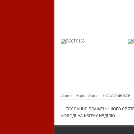
Autor:
ks. Bogdan Stepan
·
NAJWAŻNIEJSZE
·
Post navigation
←
ПОСЛАННЯ БЛАЖЕННІШОГО СВЯТ
МОЛОДІ НА КВІТНУ НЕДІЛЮ