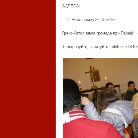
АДРЕСА:
Powstancow 30, Зомбки.
Греко-Католицька громада при Парафії
Телефонуйте, запитуйте: telefon: +48 5