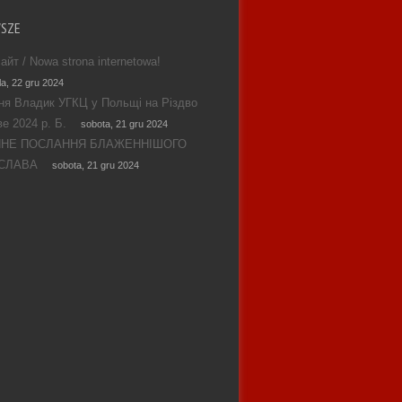
WSZE
айт / Nowa strona internetowa!
la, 22 gru 2024
ня Владик УГКЦ у Польщі на Різдво
е 2024 р. Б.
sobota, 21 gru 2024
ЯНЕ ПОСЛАННЯ БЛАЖЕННІШОГО
СЛАВА
sobota, 21 gru 2024