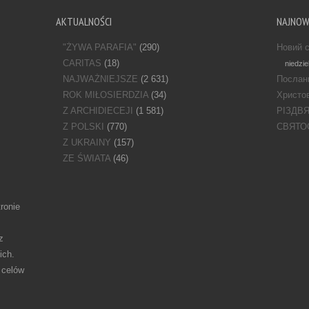
AKTUALNOŚCI
NAJNO
"ŻYWA PARAFIA"
(290)
Новий с
CARITAS
(18)
niedzie
NAJWAŻNIEJSZE
(2 631)
Послан
ROK MIŁOSIERDZIA
(34)
Христов
Z ARCHIDIECEJI
(1 581)
РІЗДВ
Z POLSKI
(770)
СВЯТО
Z UKRAINY
(157)
ZE ŚWIATA
(46)
ronie
z
ich.
 celów