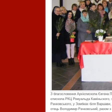
З благословення Архієпископа Євгена 
єпископа РКЦ Ромуальда Каміньского, з
Рачковського, у Зомбках біля Варшави,
отець Володимир Рачковський, разом з