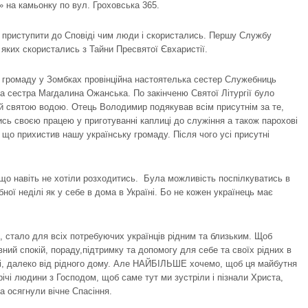
 на камьонку по вул. Гроховська 365.
приступити до Сповіді чим люди і скористались. Першу Службу
 яких скористались з Тайни Пресвятої Євхаристії.
 громаду у Зомбках провінційна настоятелька сестер Служебниць
а сестра Магдалина Ожанська. По закінченю Святої Літургії було
й святою водою. Отець Володимир подякував всім присутнім за те,
ись своєю працею у приготуванні каплиці до служіння а також парохові
 що прихистив нашу українську громаду. Після чого усі присутні
, що навіть не хотіли розходитись. Була можливість поспілкуватись в
ої неділі як у себе в дома в Україні. Бо не кожен українець має
, стало для всіх потребуючих українців рідним та близьким. Щоб
ий спокій, пораду,підтримку та допомогу для себе та своїх рідних в
ні, далеко від рідного дому. Але НАЙБІЛЬШЕ хочемо, щоб ця майбутня
ічі людини з Господом, щоб саме тут ми зустріли і пізнали Христа,
та осягнули вічне Спасіння.