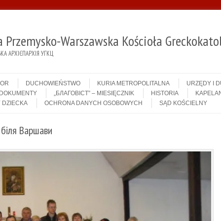
ja Przemysko-Warszawska Kościoła Greckokatol
А АРХІЄПАРХІЯ УГКЦ
IOR
DUCHOWIEŃSTWO
KURIA METROPOLITALNA
URZĘDY I 
DOKUMENTY
„БЛАГОВІСТ” – MIESIĘCZNIK
HISTORIA
KAPELAN
 DZIECKA
OCHRONA DANYCH OSOBOWYCH
SĄD KOŚCIELNY
 біля Варшави