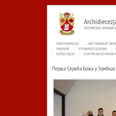
Archidiecez
ПЕРЕМИСЬКО-ВАРШАВСЬК
Menu
Skip to content
ORDYNARIUSZ
ARCYBISKUP SEN
PARAFIE
STOWARZYSZENIA
KATECHEZA
CENTRUM OCHRONY
Перша Служба Божа у Зомбках