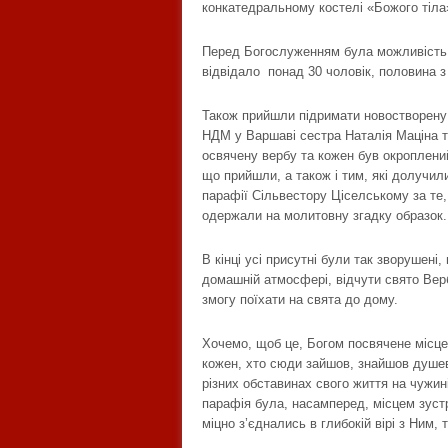
конкатедральному костелі «Божого тіла»
Перед Богослуженням була можливість 
відвідало понад 30 чоловік, половина з
Також прийшли підримати новостворену
НДМ у Варшаві сестра Наталія Маціна т
освячену вербу та кожен був окроплени
що прийшли, а також і тим, які долучил
парафії Сільвестору Ціселському за те,
одержали на молитовну згадку образок.
В кінці усі присутні були так зворушені
домашній атмосфері, відчути свято Вербн
змогу поїхати на свята до дому.
Хочемо, щоб це, Богом посвячене місце
кожен, хто сюди зайшов, знайшов душевн
різних обставинах свого життя на чужи
парафія була, насамперед, місцем зустр
міцно з’єднались в глибокій вірі з Ним, 