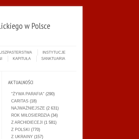
ickiego w Polsce
DUSZPASTERSTWA
INSTYTUCJE
I
KAPITUŁA
SANKTUARIA
AKTUALNOŚCI
"ŻYWA PARAFIA"
(290)
CARITAS
(18)
NAJWAŻNIEJSZE
(2 631)
ROK MIŁOSIERDZIA
(34)
Z ARCHIDIECEJI
(1 581)
Z POLSKI
(770)
Z UKRAINY
(157)