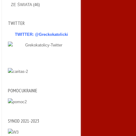
ZE ŚWIATA
(46)
TWITTER
TWITTER: @Greckokatolicki
POMOC UKRAINIE
SYNOD 2021-2023