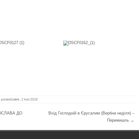
poniedziałek, 2 kwi 2018
ОСЛАВА ДО
Вхід Господній в Єрусалим (Вербна неділя) –
Перемишль
→