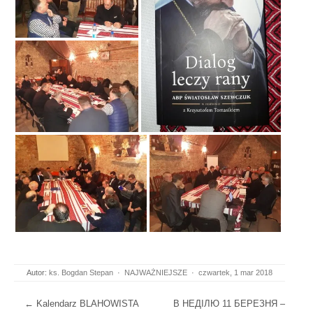
Autor:
ks. Bogdan Stepan
·
NAJWAŻNIEJSZE
·
czwartek, 1 mar 2018
Post navigation
←
Kalendarz BLAHOWISTA
В НЕДІЛЮ 11 БЕРЕЗНЯ –