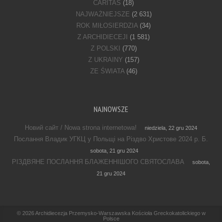
CARITAS
(18)
NAJWAŻNIEJSZE
(2 631)
ROK MIŁOSIERDZIA
(34)
Z ARCHIDIECEJI
(1 581)
Z POLSKI
(770)
Z UKRAINY
(157)
ZE ŚWIATA
(46)
NAJNOWSZE
Новий сайт / Nowa strona internetowa!
niedziela, 22 gru 2024
Послання Владик УГКЦ у Польщі на Різдво Христове 2024 р. Б.
sobota, 21 gru 2024
РІЗДВЯНЕ ПОСЛАННЯ БЛАЖЕННІШОГО СВЯТОСЛАВА
sobota,
21 gru 2024
Footer Menu
© 2026
Archidiecezja Przemysko-Warszawska Kościoła Greckokatolickiego w
Polsce