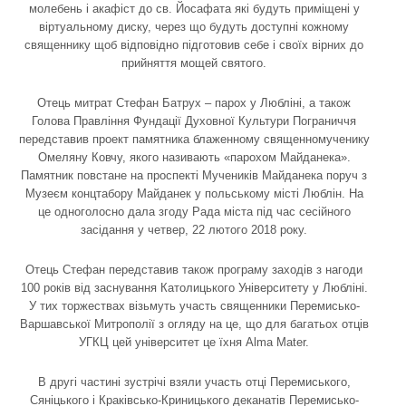
молебень і акафіст до св. Йосафата які будуть приміщені у
віртуальному диску, через що будуть доступні кожному
священнику щоб відповідно підготовив себе і своїх вірних до
прийняття мощей святого.
Отець митрат Стефан Батрух – парох у Любліні, а також
Голова Правління Фундації Духовної Культури Пограниччя
передставив проект памятника блаженному священномученику
Омеляну Ковчу, якого називають «парохом Майданека».
Памятник повстане на проспекті Мучеників Майданека поруч з
Музеєм концтабору Майданек у польському місті Люблін. На
це одноголосно дала згоду Рада міста під час сесійного
засідання у четвер, 22 лютого 2018 року.
Отець Стефан передставив також програму заходів з нагоди
100 років від заснування Католицького Університету у Любліні.
У тих торжествах візьмуть участь священники Перемисько-
Варшавської Митрополії з огляду на це, що для багатьох отців
УГКЦ цей університет це їхня Alma Mater.
В другі частині зустрічі взяли участь отці Перемиського,
Сяніцького і Краківсько-Криницького деканатів Перемисько-