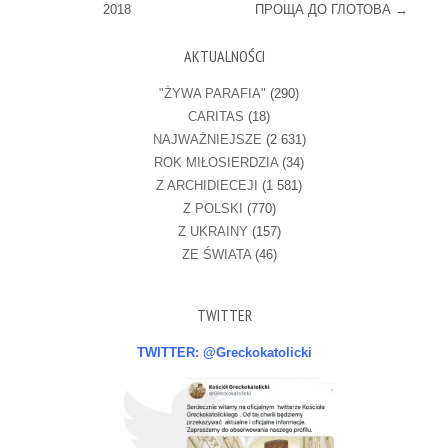
2018
ПРОЩА ДО ГЛОТОВА
→
AKTUALNOŚCI
"ŻYWA PARAFIA"
(290)
CARITAS
(18)
NAJWAŻNIEJSZE
(2 631)
ROK MIŁOSIERDZIA
(34)
Z ARCHIDIECEJI
(1 581)
Z POLSKI
(770)
Z UKRAINY
(157)
ZE ŚWIATA
(46)
TWITTER
TWITTER: @Greckokatolicki