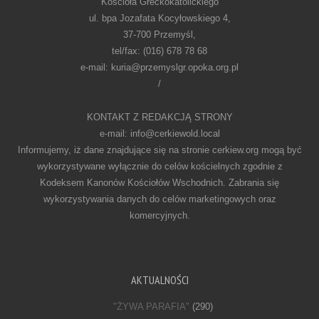
Kościoła Greckokatolickiego
ul. bpa Jozafata Kocyłowskiego 4,
37-700 Przemyśl,
tel/fax: (016) 678 78 68
e-mail: kuria@przemyslgr.opoka.org.pl
/
KONTAKT Z REDAKCJĄ STRONY
e-mail: info@cerkiewold.local
Informujemy, iż dane znajdujące się na stronie cerkiew.org mogą być
wykorzystywane wyłącznie do celów kościelnych zgodnie z
Kodeksem Kanonów Kościołów Wschodnich. Zabrania się
wykorzystywania danych do celów marketingowych oraz
komercyjnych.
AKTUALNOŚCI
"ŻYWA PARAFIA"
(290)