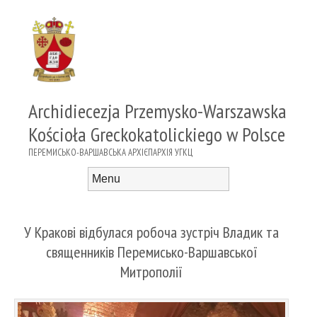
Archidiecezja Przemysko-Warszawska
Kościoła Greckokatolickiego w Polsce
ПЕРЕМИСЬКО-ВАРШАВСЬКА АРХІЄПАРХІЯ УГКЦ
Menu
Skip to content
У Кракові відбулася робоча зустріч Владик та
священників Перемисько-Варшавської
Митрополії