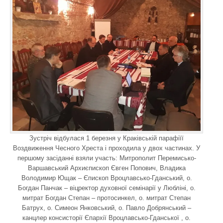
Зустріч відбулася 1 березня у Краківській парафіїї
Воздвиження Чесного Хреста і проходила у двох частинах. У
першому засіданні взяли участь: Митрополит Перемисько-
Варшавський Архиєпископ Євген Попович, Владика
Володимир Ющак – Єпископ Вроцлавсько-Гданський, о.
Богдан Панчак – віцректор духовної семінарії у Любліні, о.
митрат Богдан Степан – протосинкел, о. митрат Степан
Батрух, о. Симеон Янковський, о. Павло Добрянський –
канцлер консисторії Єпархії Вроцлавсько-Гданської , о.