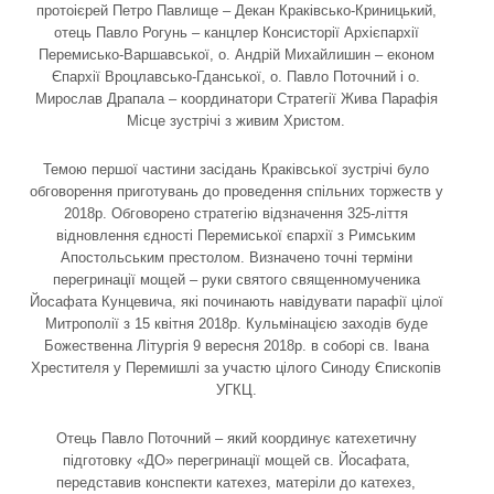
протоієрей Петро Павлище – Декан Краківсько-Криницький,
отець Павло Рогунь – канцлер Консисторії Архієпархії
Перемисько-Варшавської, о. Андрій Михайлишин – економ
Єпархії Вроцлавсько-Гданської, о. Павло Поточний і о.
Мирослав Драпала – координатори Стратегії Жива Парафія
Місце зустрічі з живим Христом.
Темою першої частини засідань Краківської зустрічі було
обговорення приготувань до проведення спільних торжеств у
2018р. Обговорено стратегію відзначення 325-ліття
відновлення єдності Перемиської єпархії з Римським
Апостольським престолом. Визначено точні терміни
перегринації мощей – руки святого священномученика
Йосафата Кунцевича, які починають навідувати парафії цілої
Митрополії з 15 квітня 2018р. Кульмінацією заходів буде
Божественна Літургія 9 вересня 2018р. в соборі св. Івана
Хрестителя у Перемишлі за участю цілого Синоду Єпископів
УГКЦ.
Отець Павло Поточний – який координує катехетичну
підготовку «ДО» перегринації мощей св. Йосафата,
передставив конспекти катехез, матеріли до катехез,