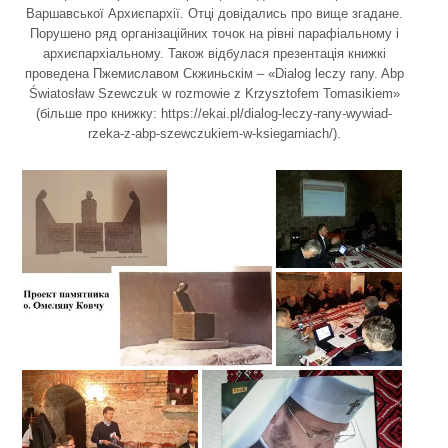
Варшавської Архиєпархії. Отці довідались про вище згадане.
Порушено ряд організаційних точок на рівні парафіальному і
архиєпархіальному. Також відбулася презентація книжкі
проведена Пжемиславом Скжиньскім – «Dialog leczy rany. Abp
Światosław Szewczuk w rozmowie z Krzysztofem Tomasikiem»
(більше про книжку:
https://ekai.pl/dialog-leczy-rany-wywiad-
rzeka-z-abp-szewczukiem-w-ksiegarniach/
).