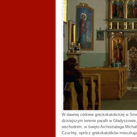
W dawnej cerkiew greckokatolickiej w Sme
dzisiejszym terenie parafii w Gładyszowi
wschodnim, w święto Archistratega Michała
Czuchtę, oprócz grekokatolików mieszkają