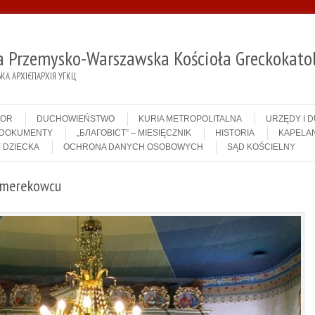
ja Przemysko-Warszawska Kościoła Greckokatol
А АРХІЄПАРХІЯ УГКЦ
IOR
DUCHOWIEŃSTWO
KURIA METROPOLITALNA
URZĘDY I 
DOKUMENTY
„БЛАГОВІСТ” – MIESIĘCZNIK
HISTORIA
KAPELAN
 DZIECKA
OCHRONA DANYCH OSOBOWYCH
SĄD KOŚCIELNY
 Smerekowcu