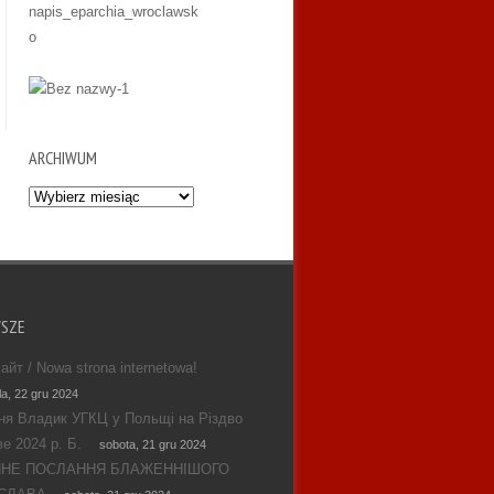
ARCHIWUM
Archiwum
WSZE
айт / Nowa strona internetowa!
la, 22 gru 2024
ня Владик УГКЦ у Польщі на Різдво
е 2024 р. Б.
sobota, 21 gru 2024
ЯНЕ ПОСЛАННЯ БЛАЖЕННІШОГО