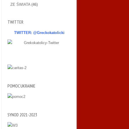
ZE ŚWIATA
(46)
TWITTER
TWITTER: @Greckokatolicki
POMOC UKRAINIE
SYNOD 2021-2023