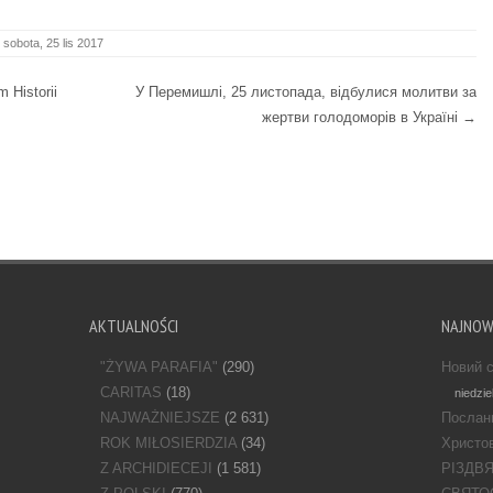
sobota, 25 lis 2017
 Historii
У Перемишлі, 25 листопада, відбулися молитви за
жертви голодоморів в Україні
→
AKTUALNOŚCI
NAJNO
"ŻYWA PARAFIA"
(290)
Новий с
CARITAS
(18)
niedzie
NAJWAŻNIEJSZE
(2 631)
Послан
ROK MIŁOSIERDZIA
(34)
Христов
Z ARCHIDIECEJI
(1 581)
РІЗДВ