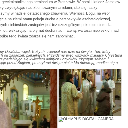
ycy greckokatolickiego seminarium w Preszowie. W homilii ksiądz Jarosław
óry zwyciężając nad zbuntowanymi aniołami, stał się naszym
czymy w nadziei ostatecznego zbawienia. Wierność Bogu, na wzór
ęcie na ziemi stanu pokoju ducha a perspektywie eschatologicznej,
nych niebieskich zastępów jest też szczególnym pokrzepieniem dla
ólnot, wskazując na prymat ducha nad materią, wartości niebieskich nad
logikę tego świata zdarza się nam zapominać.
lny Dowódca wojsk Bożych, zaprosił nas dziś na święto. Ten, który
ich od zasadzek piekielnych. Przyjdźmy więc wszyscy miłujący Chrystusa
przyozdabiając się kwieciem dobrych uczynków, czystym sercem i
jąc przed Bogiem, po trzykroć świętą pieśń Mu śpiewają, modląc się o