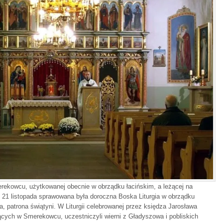
rekowcu, użytkowanej obecnie w obrządku łacińskim, a leżącej na
e, 21 listopada sprawowana była doroczna Boska Liturgia w obrządku
, patrona świątyni. W Liturgii celebrowanej przez księdza Jarosława
cych w Smerekowcu, uczestniczyli wierni z Gładyszowa i pobliskich