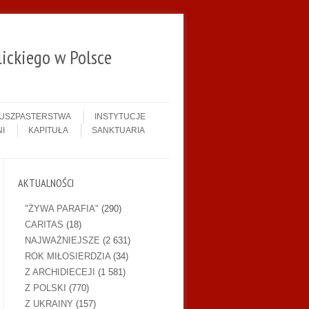
ickiego w Polsce
DUSZPASTERSTWA
INSTYTUCJE
I
KAPITUŁA
SANKTUARIA
AKTUALNOŚCI
"ŻYWA PARAFIA"
(290)
CARITAS
(18)
NAJWAŻNIEJSZE
(2 631)
ROK MIŁOSIERDZIA
(34)
Z ARCHIDIECEJI
(1 581)
Z POLSKI
(770)
Z UKRAINY
(157)