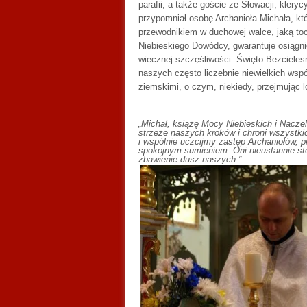
parafii, a także goście ze Słowacji, kler
przypomniał osobę Archanioła Michała, kt
przewodnikiem w duchowej walce, jaką to
Niebieskiego Dowódcy, gwarantuje osiągni
wiecznej szczęśliwości. Święto Bezcieles
naszych często liczebnie niewielkich wsp
ziemskimi, o czym, niekiedy, przejmując 
„Michał, książę Mocy Niebieskich i Nacze
strzeże naszych kroków i chroni wszystk
i wspólnie uczcijmy zastęp Archaniołów, 
spokojnym sumieniem. Oni nieustannie sto
zbawienie dusz naszych.”