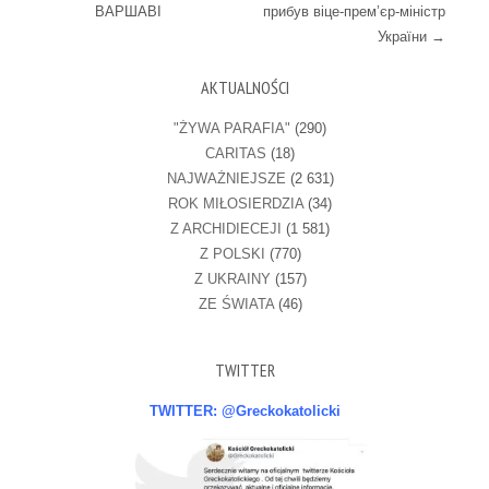
ВАРШАВІ
прибув віце-прем’єр-міністр
України
→
AKTUALNOŚCI
"ŻYWA PARAFIA"
(290)
CARITAS
(18)
NAJWAŻNIEJSZE
(2 631)
ROK MIŁOSIERDZIA
(34)
Z ARCHIDIECEJI
(1 581)
Z POLSKI
(770)
Z UKRAINY
(157)
ZE ŚWIATA
(46)
TWITTER
TWITTER: @Greckokatolicki