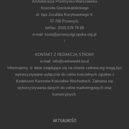
Archidiecezja Przemysko-Warszawska
Kościoła Greckokatolickiego
ul. bpa Jozafata Kocyłowskiego 4,
37-700 Przemyśl,
tel/fax: (016) 678 78 68
e-mail: kuria@przemyslgr.opoka.org.pl
/
KONTAKT Z REDAKCJĄ STRONY
e-mail: info@cerkiewold.local
Informujemy, iż dane znajdujące się na stronie cerkiew.org mogą być
wykorzystywane wyłącznie do celów kościelnych zgodnie z
Kodeksem Kanonów Kościołów Wschodnich. Zabrania się
wykorzystywania danych do celów marketingowych oraz
komercyjnych.
AKTUALNOŚCI