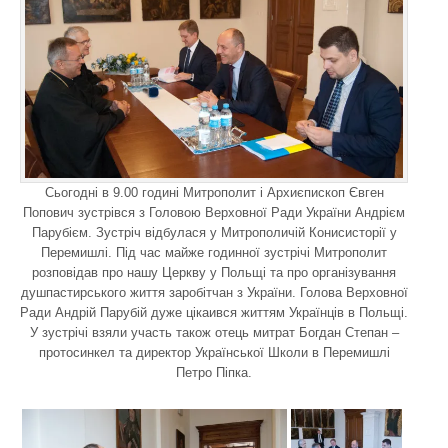
Сьогодні в 9.00 годині Митрополит і Архиєпископ Євген
Попович зустрівся з Головою Верховної Ради України Андрієм
Парубієм. Зустріч відбулася у Митрополичій Конисисторії у
Перемишлі. Під час майже годинної зустрічі Митрополит
розповідав про нашу Церкву у Польщі та про організування
душпастирського життя заробітчан з України. Голова Верховної
Ради Андрій Парубій дуже цікаився життям Українців в Польщі.
У зустрічі взяли участь також отець митрат Богдан Степан –
протосинкел та директор Української Школи в Перемишлі
Петро Піпка.