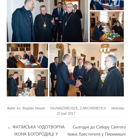
Autor:
ks. Bogdan Stepan
·
NAJWAŻNIEJSZE
,
Z ARCHIDIECEJI
·
niedziela,
22 paź 2017
Post navigation
←
ФАТІМСЬКА ЧУДОТВОРНА
Сьогодні до Собору Святого
ІКОНА БОГОРОДИЦІ У
Івана Хрестителя у Перемишлі