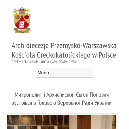
Archidiecezja Przemysko-Warszawska
Kościoła Greckokatolickiego w Polsce
ПЕРЕМИСЬКО-ВАРШАВСЬКА АРХІЄПАРХІЯ УГКЦ
Menu
Skip to content
Митрополит і Архиєпископ Євген Попович
зустрівся з Головою Верховної Ради України