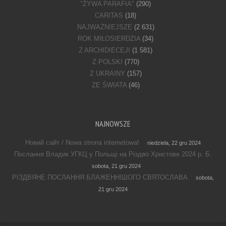
"ŻYWA PARAFIA"
(290)
CARITAS
(18)
NAJWAŻNIEJSZE
(2 631)
ROK MIŁOSIERDZIA
(34)
Z ARCHIDIECEJI
(1 581)
Z POLSKI
(770)
Z UKRAINY
(157)
ZE ŚWIATA
(46)
NAJNOWSZE
Новий сайт / Nowa strona internetowa!
niedziela, 22 gru 2024
Послання Владик УГКЦ у Польщі на Різдво Христове 2024 р. Б.
sobota, 21 gru 2024
РІЗДВЯНЕ ПОСЛАННЯ БЛАЖЕННІШОГО СВЯТОСЛАВА
sobota,
21 gru 2024
Footer Menu