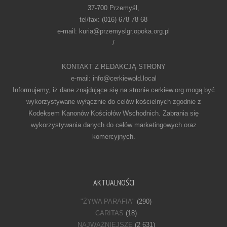
37-700 Przemyśl,
tel/fax: (016) 678 78 68
e-mail: kuria@przemyslgr.opoka.org.pl
/
KONTAKT Z REDAKCJĄ STRONY
e-mail: info@cerkiewold.local
Informujemy, iż dane znajdujące się na stronie cerkiew.org mogą być
wykorzystywane wyłącznie do celów kościelnych zgodnie z
Kodeksem Kanonów Kościołów Wschodnich. Zabrania się
wykorzystywania danych do celów marketingowych oraz
komercyjnych.
AKTUALNOŚCI
"ŻYWA PARAFIA"
(290)
CARITAS
(18)
NAJWAŻNIEJSZE
(2 631)