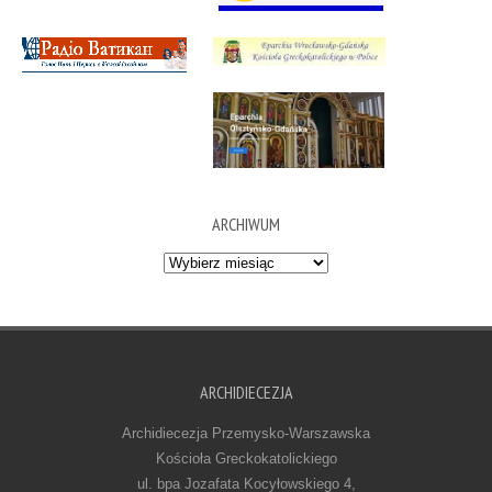
ARCHIWUM
Archiwum
ARCHIDIECEZJA
Archidiecezja Przemysko-Warszawska
Kościoła Greckokatolickiego
ul. bpa Jozafata Kocyłowskiego 4,