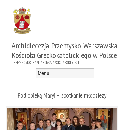
Archidiecezja Przemysko-Warszawska
Kościoła Greckokatolickiego w Polsce
ПЕРЕМИСЬКО-ВАРШАВСЬКА АРХІЄПАРХІЯ УГКЦ
Menu
Skip to content
Pod opieką Maryi – spotkanie młodzieży