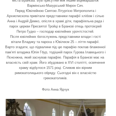
міста Бранєва. Був присутній між іншим віцемаршалок
Вармінсько-Мазурський Мирон Сич.
Перед Ювілейною Святою Літургією Митрополита і
Архиєпископа привітали представники парафії хлібом і сілью
Анна і Андрій Демко, опісля в храмі діти, парафіяльна рада і
парох церкви Пресвятої Тройці в Бранєві отець протоієрей
Петро Гудко – господар ювілейних урочтстостей.
Після ювілейних богослужень представники влади і гості
вітали Владику та пароха з Ювілеєм 25 – ліття парафії.
Варто згадати, що підвалини під цю парафію поклав блаженної
пам’яті владика Юлія Гбур, тодішній парох Гурова Ілавецького і
Пєнєнжна, який заснував парафію. Парафія в Бранєві має на
власність свій храм. Його збудовано в XVI столітті, освячення
храму відбулося 1571 році. Слижив він вірним
римокатолицького обряду. Сьогодні він є власністю
грекокатоликів.
Фото Анна Ядчук