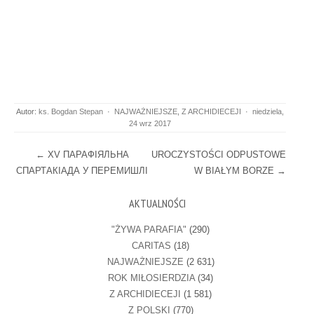
Autor:
ks. Bogdan Stepan
·
NAJWAŻNIEJSZE
,
Z ARCHIDIECEJI
·
niedziela,
24 wrz 2017
Post navigation
←
XV ПАРАФІЯЛЬНА
UROCZYSTOŚCI ODPUSTOWE
СПАРТАКІАДА У ПЕРЕМИШЛІ
W BIAŁYM BORZE
→
AKTUALNOŚCI
"ŻYWA PARAFIA"
(290)
CARITAS
(18)
NAJWAŻNIEJSZE
(2 631)
ROK MIŁOSIERDZIA
(34)
Z ARCHIDIECEJI
(1 581)
Z POLSKI
(770)