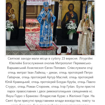
Святкові заходи мали місце в суботу 23 вересня. Літургійні
Ювілейні Богослуження очолив Митрополит Перемисько-
Варшавський Ахиєпископ Євген Попович. Співслужили отці:
отець митрат Іван Лайкощ – декан, отець протоієрей Петро
Ґаборчак, отець протоієрей Артур Маслей, отець протоієрей
Юлій Кравецький, отець протоієрей Богдан Круба, отець Павло
Стурух, отець Роман Стороняк, отець Ігор Губач. Були пристні
парох православних і двох римокатолицьких священиків кс.
Януш Ґодко з Бранєва і Владислав Курас з Желізної Гори. На
Святі були присутні представники влади воєвідства, повіту та