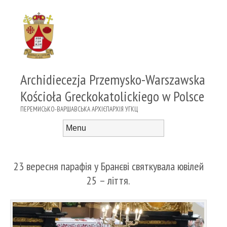
Archidiecezja Przemysko-Warszawska
Kościoła Greckokatolickiego w Polsce
ПЕРЕМИСЬКО-ВАРШАВСЬКА АРХІЄПАРХІЯ УГКЦ
Menu
Skip to content
23 вересня парафія у Бранєві святкувала ювілей
25 – ліття.