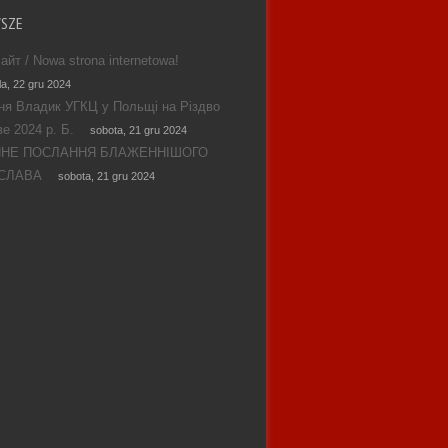
WSZE
айт / Nowa strona internetowa!
la, 22 gru 2024
ня Владик УГКЦ у Польщі на Різдво
е 2024 р. Б.
sobota, 21 gru 2024
ЯНЕ ПОСЛАННЯ БЛАЖЕННІШОГО
СЛАВА
sobota, 21 gru 2024