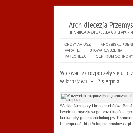
Archidiecezja Przemy
ПЕРЕМИСЬКО-ВАРШАВСЬКА АРХІЄПАРХІЯ У
Menu
Skip to content
ORDYNARIUSZ
ARCYBISKUP SEN
PARAFIE
STOWARZYSZENIA
KATECHEZA
CENTRUM OCHRONY
W czwartek rozpoczęły się urocz
w Jarosławiu – 17 sierpnia
Wielkie Nieszpory i koncert chórów; Para
kwartetu smyczkowego oraz ukraińskiego c
konkatedry greckokatolickiej pw. Przemie
Fotoreportaż: http://ekspresjaroslawski.pl