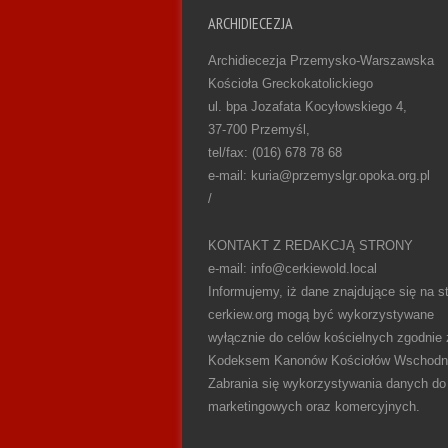
ARCHIDIECEZJA
Archidiecezja Przemysko-Warszawska
Kościoła Greckokatolickiego
ul. bpa Jozafata Kocyłowskiego 4,
37-700 Przemyśl,
tel/fax: (016) 678 78 68
e-mail: kuria@przemyslgr.opoka.org.pl
/
KONTAKT Z REDAKCJĄ STRONY
e-mail: info@cerkiewold.local
Informujemy, iż dane znajdujące się na st
cerkiew.org mogą być wykorzystywane
wyłącznie do celów kościelnych zgodnie 
Kodeksem Kanonów Kościołów Wschodn
Zabrania się wykorzystywania danych do
marketingowych oraz komercyjnych.