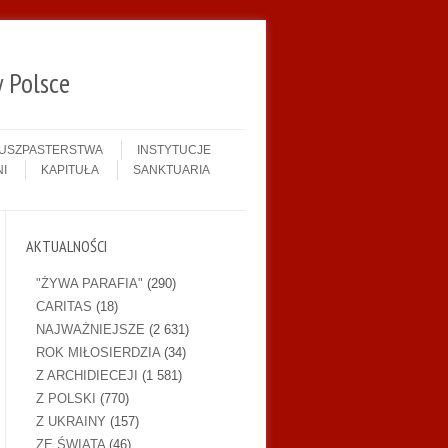
 Polsce
DUSZPASTERSTWA
INSTYTUCJE
I
KAPITUŁA
SANKTUARIA
AKTUALNOŚCI
"ŻYWA PARAFIA"
(290)
CARITAS
(18)
NAJWAŻNIEJSZE
(2 631)
ROK MIŁOSIERDZIA
(34)
Z ARCHIDIECEJI
(1 581)
Z POLSKI
(770)
Z UKRAINY
(157)
ZE ŚWIATA
(46)