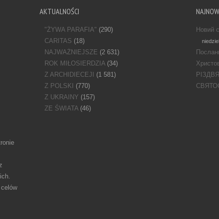
AKTUALNOŚCI
NAJNO
"ŻYWA PARAFIA"
(290)
Новий с
CARITAS
(18)
niedzie
NAJWAŻNIEJSZE
(2 631)
Послан
ROK MIŁOSIERDZIA
(34)
Христов
Z ARCHIDIECEJI
(1 581)
РІЗДВ
Z POLSKI
(770)
СВЯТО
Z UKRAINY
(157)
ZE ŚWIATA
(46)
ronie
z
ich.
 celów