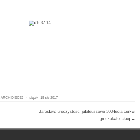
 ARCHIDIECEJI
·
piątek, 18 sie 2017
Jarosław: uroczystości jubileuszowe 300-lecia cerkwi
greckokatolickiej
→