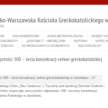
sko-Warszawska Kościoła Greckokatolickiego w
ГКЦ
IOR
DUCHOWIEŃSTWO
KURIA METROPOLITALNA
URZĘDY I 
DOKUMENTY
„БЛАГОВІСТ” – MIESIĘCZNIK
HISTORIA
KAPELAN
 DZIECKA
OCHRONA DANYCH OSOBOWYCH
SĄD KOŚCIELNY
ystości 300 – lecia konsekracji cerkwi greckokatolickiej
fialnego Chóru „Deo Cantamus” z Tuczemp pod dyrekcją Dominiki Godzień i
hóru rozpoczęły uroczystości odpustowe i 300. rocznicy konsekracji
nienia Pańskiego w Jarosławiu.