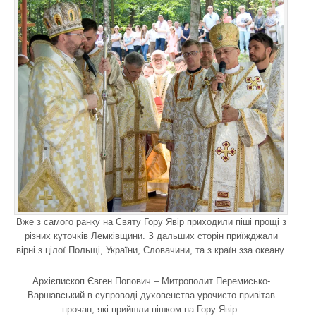
Вже з самого ранку на Святу Гору Явір приходили піші прощі з
різних куточків Лемківщини. З дальших сторін приїжджали
вірні з цілої Польщі, України, Словачини, та з країн зза океану.
Архієпископ Євген Попович – Митрополит Перемисько-
Варшавський в супроводі духовенства урочисто привітав
прочан, які прийшли пішком на Гору Явір.