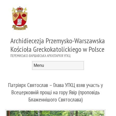
Archidiecezja Przemysko-Warszawska
Kościoła Greckokatolickiego w Polsce
ПЕРЕМИСЬКО-ВАРШАВСЬКА АРХІЄПАРХІЯ УГКЦ
Menu
Skip to content
Патріярх Святослав – Глава УГКЦ взяв участь у
Всецерковній прощі на гору Явір (проповідь
Блаженнішого Святослава)