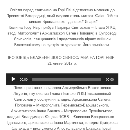
Опісля перед святинею на Горі Яві відслужено молебен до
Пресвятої Богородиці, який служив отець митрат Юліан Гойняк
– синкел Вроцлавсько-Гданської Єпархії.
Коли на Гору Явір прибув Патріярх Святослав – Глава УГКЦ
втоді Митрополит і Архиєпископ Євген (Попович) в Супроводі
Єпископів, священників і представників вірних вийшли
Блаженнішому на зустріч та урочисто Його привітали.
ПРОПОВІДЬ БЛАЖЕННІШОГО СВЯТОСЛАВА НА ГОРІ ЯВІР –
21 липня 2017 р.
Odtwarzacz
plików
00:00
00:00
dźwiękowych
Після привітання почалася Архиєрейська Божественна
Літургія, яку очолив Глава і Батько УГКЦ Блаженніший
Святослав у сослужінні владик: Архиєпископа Євгена
Поповича – Митрополита Перемисько-Варшавського,
Архиєпископа Івана Бабяка – Митрополита Пряшівського,
владикі Володимира Ющака ЧСВВ – Єпископа Вроцлавсько –
Гданського, архиєпископа Івана Мартиняка, владикі Дімітріоса
Салахаса – вислуженого Апостольського Екзарха Греції,