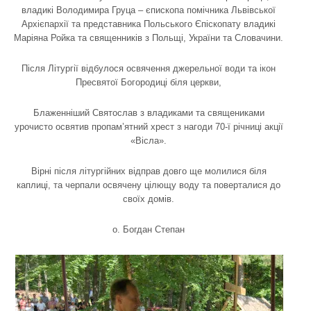
владикі Володимира Груца – єпископа помічника Львівської
Архієпархії та представника Польського Єпіскопату владикі
Маріяна Ройка та священників з Польщі, України та Словачини.
Після Літургії відбулося освячення джерельної води та ікон
Пресвятої Богородиці біля церкви,
Блаженніший Святослав з владиками та священиками
урочисто освятив пропам’ятний хрест з нагоди 70-ї річниці акції
«Вісла».
Вірні після літургійних відправ довго ще молилися біля
каплиці, та черпали освячену цілющу воду та поверталися до
своїх домів.
о. Богдан Степан