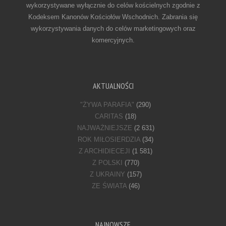
wykorzystywane wyłącznie do celów kościelnych zgodnie z
Kodeksem Kanonów Kościołów Wschodnich. Zabrania się
wykorzystywania danych do celów marketingowych oraz
komercyjnych.
AKTUALNOŚCI
"ŻYWA PARAFIA"
(290)
CARITAS
(18)
NAJWAŻNIEJSZE
(2 631)
ROK MIŁOSIERDZIA
(34)
Z ARCHIDIECEJI
(1 581)
Z POLSKI
(770)
Z UKRAINY
(157)
ZE ŚWIATA
(46)
NAJNOWSZE