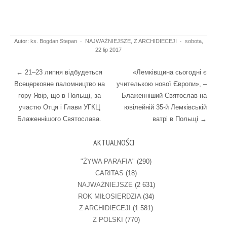
Autor:
ks. Bogdan Stepan
·
NAJWAŻNIEJSZE
,
Z ARCHIDIECEJI
·
sobota,
22 lip 2017
Post navigation
←
21–23 липня відбудеться
«Лемківщина сьогодні є
Всецерковне паломництво на
учителькою нової Європи», –
гору Явір, що в Польщі, за
Блаженніший Святослав на
участю Отця і Глави УГКЦ
ювілейній 35-й Лемківській
Блаженнішого Святослава.
ватрі в Польщі
→
AKTUALNOŚCI
"ŻYWA PARAFIA"
(290)
CARITAS
(18)
NAJWAŻNIEJSZE
(2 631)
ROK MIŁOSIERDZIA
(34)
Z ARCHIDIECEJI
(1 581)
Z POLSKI
(770)