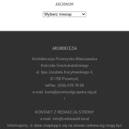
ARCHIWUM
Archiwum
ARCHIDIECEZJA
Archidiecezja Przemysko-Warszawska
Kościoła Greckokatolickiego
ul. bpa Jozafata Kocyłowskiego 4,
37-700 Przemyśl,
tel/fax: (016) 678 78 68
e-mail: kuria@przemyslgr.opoka.org.pl
/
KONTAKT Z REDAKCJĄ STRONY
e-mail: info@cerkiewold.local
Informujemy, iż dane znajdujące się na stronie cerkiew.org mogą być