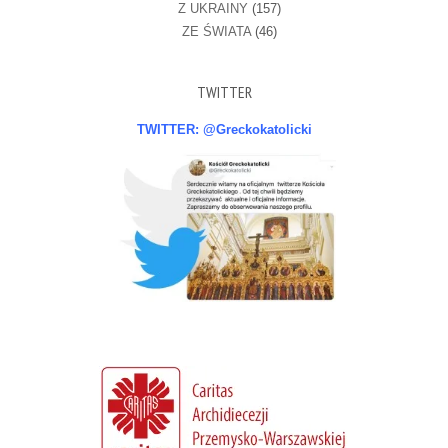
Z UKRAINY
(157)
ZE ŚWIATA
(46)
TWITTER
TWITTER: @Greckokatolicki