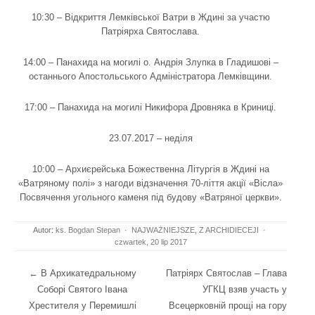
10:30 – Відкриття Лемківської Ватри в Ждині за участю
Патріярха Святослава.
14:00 – Панахида на могилі о. Андрія Злупка в Гладишові –
останнього Апостольського Адміністратора Лемківщини.
17:00 – Панахида на могилі Никифора Дровняка в Криниці.
23.07.2017 – неділя
10:00 – Архиєрейська Божественна Літургія в Ждині на
«Ватряному полі» з нагоди відзначення 70-ліття акції «Вісла»
Посвячення угольного каменя під будову «Ватряної церкви».
Autor:
ks. Bogdan Stepan
·
NAJWAŻNIEJSZE
,
Z ARCHIDIECEJI
·
czwartek, 20 lip 2017
Post navigation
←
В Архикатедральному
Патріярх Святослав – Глава
Соборі Святого Івана
УГКЦ взяв участь у
Хрестителя у Перемишлі
Всецерковній прощі на гору