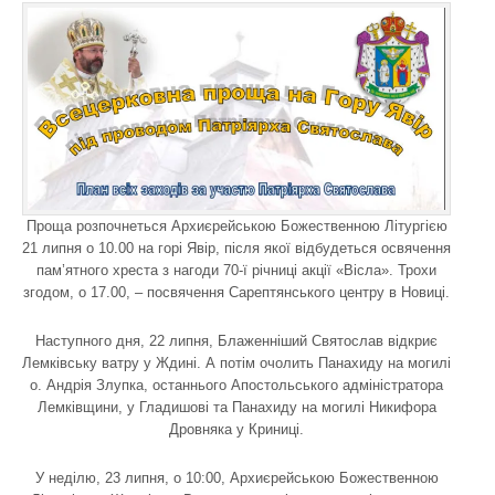
Проща розпочнеться Архиєрейською Божественною Літургією
21 липня о 10.00 на горі Явір, після якої відбудеться освячення
пам’ятного хреста з нагоди 70-ї річниці акції «Вісла». Трохи
згодом, о 17.00, – посвячення Сарептянського центру в Новиці.
Наступного дня, 22 липня, Блаженніший Святослав відкриє
Лемківську ватру у Ждині. А потім очолить Панахиду на могилі
о. Андрія Злупка, останнього Апостольського адміністратора
Лемківщини, у Гладишові та Панахиду на могилі Никифора
Дровняка у Криниці.
У неділю, 23 липня, о 10:00, Архиєрейською Божественною