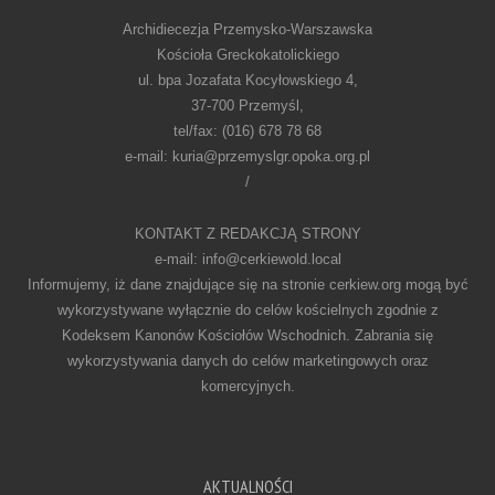
Archidiecezja Przemysko-Warszawska
Kościoła Greckokatolickiego
ul. bpa Jozafata Kocyłowskiego 4,
37-700 Przemyśl,
tel/fax: (016) 678 78 68
e-mail: kuria@przemyslgr.opoka.org.pl
/
KONTAKT Z REDAKCJĄ STRONY
e-mail: info@cerkiewold.local
Informujemy, iż dane znajdujące się na stronie cerkiew.org mogą być
wykorzystywane wyłącznie do celów kościelnych zgodnie z
Kodeksem Kanonów Kościołów Wschodnich. Zabrania się
wykorzystywania danych do celów marketingowych oraz
komercyjnych.
AKTUALNOŚCI