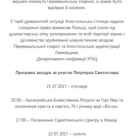
змушені покинути Перемишльську єпархію, а храми були
відібрані й зачинені.
У такій драматичній ситуації Апостольська столиця надала
спеціальні права примасам Польщі, щоб узяли під
душпастирську опіку розпорошених по всій території вірних і
духовенство зруйнованої комуністичною владою
Перемишльської єпархії та Апостольської адміністрації
Лемківщини.
Департамент інофрмації УГКЦ
Програма заходів за участю Патріярха Святослава
21.07.2017 – п’ятниця
10:00 – Архиєрейська Божественна Літургія на Горі Явір та
посвячення хреста в пам’ять 70-ї річниці акції «Вісла».
17:00 – Посвячення Сарептянського Центру в Новиці.
22.07.2017 – субота