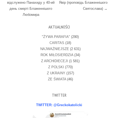
відслужено Панахиду у 40-ий
Явір (проповідь Блаженнішого
день смерті Блаженнішого
Святослава)
→
Любомира
AKTUALNOŚCI
"ŻYWA PARAFIA"
(290)
CARITAS
(18)
NAJWAŻNIEJSZE
(2 631)
ROK MIŁOSIERDZIA
(34)
Z ARCHIDIECEJI
(1 581)
Z POLSKI
(770)
Z UKRAINY
(157)
ZE ŚWIATA
(46)
TWITTER
TWITTER: @Greckokatolicki