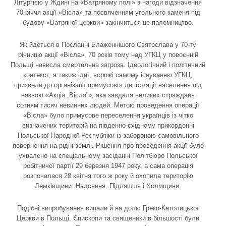
Літургією у Ждині на «Ватряному полі» з нагоди відзначення
70-річчя акції «Вісла» та посвяченням угольного каменя під
будову «Ватряної церкви» закінчиться це паломництво.
Як йдеться в Посланні Блаженнішого Святослава у 70-ту
річницю акції «Вісла», 70 років тому над УГКЦ у повоєнній
Польщі нависла смертельна загроза. Ідеологічний і політичний
контекст, а також ідеї, ворожі самому існуванню УГКЦ,
призвели до організації примусової депортації населення під
назвою «Акція „Вісла”», яка завдала великих страждань
сотням тисяч невинних людей. Метою проведення операції
«Вісла» було примусове переселення українців із чітко
визначених територій на південно-східному прикордонні
Польської Народної Республіки із забороною самовільного
повернення на рідні землі. Рішення про проведення акції було
ухвалено на спеціальному засіданні Політбюро Польської
робітничої партії 29 березня 1947 року, а сама операція
розпочалася 28 квітня того ж року й охопила територію
Лемківщини, Надсяння, Підляшшя і Холмщини.
Подібні випробування випали й на долю Греко-Католицької
Церкви в Польщі. Єпископи та священики в більшості були