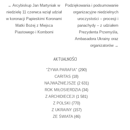
Post navigation
←
Arcybiskup Jan Martyniak w
Podziękowania i podsumowanie
niedzielę 11 czerwca wziął udział
organizacyjne niedzielnych
w koronacji Papieskimi Koronami
uroczystości – procesji i
Matki Bożej z Miejsca
panachydy – z udziałem
Piastowego i Komborni
Prezydenta Przemyśla,
Ambasadora Ukrainy oraz
organizatorów
→
AKTUALNOŚCI
"ŻYWA PARAFIA"
(290)
CARITAS
(18)
NAJWAŻNIEJSZE
(2 631)
ROK MIŁOSIERDZIA
(34)
Z ARCHIDIECEJI
(1 581)
Z POLSKI
(770)
Z UKRAINY
(157)
ZE ŚWIATA
(46)