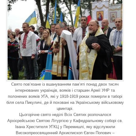
Свято пов’язане із вшануванням пам’яті понад двох тисяч
інтернованих українців, вояків і старшин Армії УНР та
полонених вояків УГА, які у 1918-1919 роках померли в таборі
біля села Пикуличі, де й поховані на Українському військовому
цвинтарі.
Цьогорічне свято неділі Всіх Святих розпочалося
Архієрейською Святою Літургією у Кафедральному соборі св.
Івана Хрестителя УГКЦ у Перемишлі, яку відслужили
Високопреосвященний Архиєпископ Євген Попович –