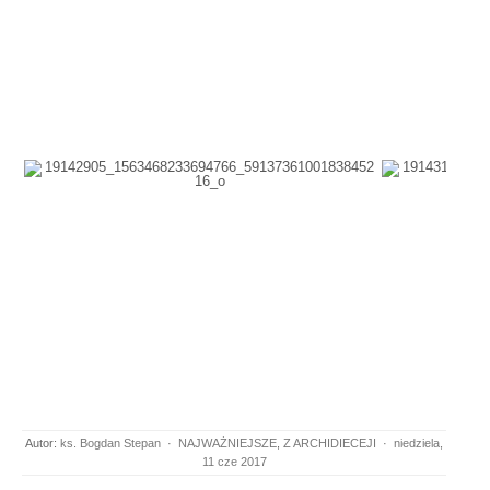
Autor:
ks. Bogdan Stepan
·
NAJWAŻNIEJSZE
,
Z ARCHIDIECEJI
·
niedziela,
11 cze 2017