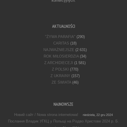
komercyjnych.
AKTUALNOŚCI
"ŻYWA PARAFIA"
(290)
CARITAS
(18)
NAJWAŻNIEJSZE
(2 631)
ROK MIŁOSIERDZIA
(34)
Z ARCHIDIECEJI
(1 581)
Z POLSKI
(770)
Z UKRAINY
(157)
ZE ŚWIATA
(46)
NAJNOWSZE
Новий сайт / Nowa strona internetowa!
niedziela, 22 gru 2024
Послання Владик УГКЦ у Польщі на Різдво Христове 2024 р. Б.