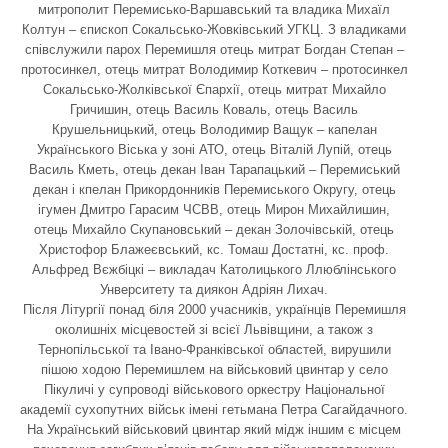
митрополит Перемисько-Варшавський та владика Михаїл
Колтун – єпископ Сокальсько-Жовківський УГКЦ. З владиками
співслужили парох Перемишля отець митрат Богдан Степан –
протосинкел, отець митрат Володимир Коткевич – протосинкел
Сокальсько-Жолківської Єпархії, отець митрат Михайло
Гричишин, отець Василь Коваль, отець Василь
Крушельницький, отець Володимир Ващук – капелан
Українського Віська у зоні АТО, отець Віталій Лупій, отець
Василь Кметь, отець декан Іван Тарапацький – Перемиський
декан і кпелан Прикордонників Перемиського Округу, отець
ігумен Дмитро Гарасим ЧСВВ, отець Мирон Михайлишин,
отець Михайло Скупановський – декан Золочівській, отець
Христофор Блажеєвський, кс. Томаш Достатні, кс. проф.
Альфред Вєжбіцкі – викладач Католицького Ллюблінського
Унверситету та диякон Адріян Лихач.
Після Літургії понад біля 2000 учасників, українців Перемишля
околишніх місцевостей зі всієї Львівщини, а також з
Тернопільської та Івано-Франківської областей, вирушили
пішою ходою Перемишлем на військовий цвинтар у село
Пікуличі у супроводі військового оркестру Національної
академії сухопутних військ імені гетьмана Петра Сагайдачного.
На Український військовий цвинтар який мідж іншим є місцем