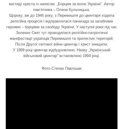
вигляді хреста із написом: „Борцям за волю України”. Автор
пам’ятника – Олена Кульчицька.
Щороку, аж до 1946 року, з Перемишля до цвинтаря ходила
релігійна процесія і відправлялася панахида за загиблими
героями – борцями за свободу України. У наступні роки під час
Зелених Свят тут проводилися релігійно-патріотичні
маніфестації українців Перемишля та прилеглих територій.
Після Другої світової війни цвинтар і хрест знищили.
У 1989 році цвинтар відбудновлено. Назву „Український
військовий цвинтар” встановлено 1994 році.
Фото Степан Павлішак