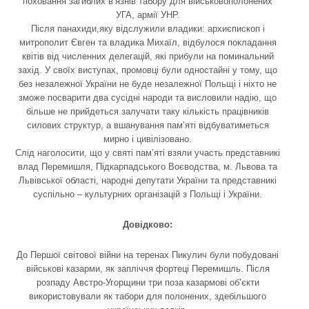
поховання загиблих в’язнів табору для військовополонених
УГА, армії УНР.
Після панахиди,яку відслужили владики: архиєпископ і
митрополит Євген та владика Михаїл, відбулося покладання
квітів від численних делегацій, які прибули на поминальний
захід. У своїх виступах, промовці були одностайні у тому, що
без незалежної України не буде незалежної Польщі і ніхто не
зможе посварити два сусідні народи та висловили надію, що
більше не прийдеться залучати таку кількість працівників
силових структур, а вшанування пам’яті відбуватиметься
мирно і цивілізовано.
Слід наголосити, що у святі пам’яті взяли участь представникі
влад Перемишля, Підкарпадського Воєводства, м. Львова та
Львівської області, народні депутати України та представникі
суспільно – культурних організацій з Польщі і України.
Довідково:
До Першої світової війни на теренах Пикулич були побудовані
військові казарми, як запліччя фортеці Перемишль. Після
розпаду Австро-Угорщини три поза казармові об’єкти
використовували як табори для полонених, здебільшого