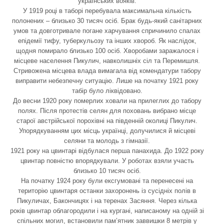
українських вояків.
У 1919 році в таборі перебувала максимальна кількість
полонених – близько 30 тисяч осіб. Брак будь-який санітарних
умов та довготривале погане харчування спричинило спалах
епідемії тифу, туберкульозу та інших хвороб. Як наслідок,
щодня помирало близько 100 осіб. Хворобами заражалося і
місцеве населення Пикулич, навколишніх сіл та Перемишля.
Стривожена місцева влада вимагала від комендатури табору
виправити небезпечну ситуацію. Лише на початку 1921 року
табір було ліквідовано.
До весни 1920 року померлих ховали на прилеглих до табору
полях. Після протестів селян для поховань вибрано місце
старої австрійської порохівні на південній околиці Пикулич.
Упорядкуванням цих місць українці, долучилися й місцеві
селяни та молодь з гімназії.
1921 року на цвинтарі відбулася перша панахида. До 1922 року
цвинтар повністю впорядкували. У роботах взяли участь
близько 10 тисяч осіб.
На початку 1924 року були ексгумовані та перенесені на
територію цвинтаря останки захоронень із сусідніх полів в
Пикуличах, Бакончицях і на теренах Засяння. Через кілька
років цвинтар облагородили і на кургані, написаному на одній зі
спільних могил, встановили пам’ятник заввишки 8 метрів у