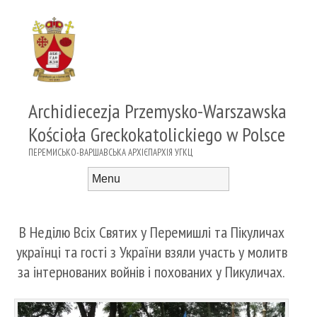
Archidiecezja Przemysko-Warszawska
Kościoła Greckokatolickiego w Polsce
ПЕРЕМИСЬКО-ВАРШАВСЬКА АРХІЄПАРХІЯ УГКЦ
Menu
Skip to content
В Неділю Всіх Святих у Перемишлі та Пікуличах
українці та гості з України взяли участь у молитв
за інтернованих войнів і похованих у Пикуличах.