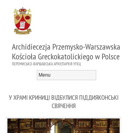
Archidiecezja Przemysko-Warszawska
Kościoła Greckokatolickiego w Polsce
ПЕРЕМИСЬКО-ВАРШАВСЬКА АРХІЄПАРХІЯ УГКЦ
Menu
Skip to content
У ХРАМІ КРИНИЦІ ВІДБУЛИСЯ ПІДДИЯКОНСЬКІ
СВЯЧЕННЯ