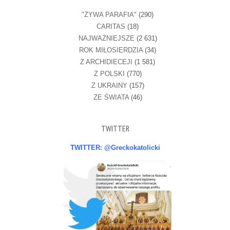
"ŻYWA PARAFIA"
(290)
CARITAS
(18)
NAJWAŻNIEJSZE
(2 631)
ROK MIŁOSIERDZIA
(34)
Z ARCHIDIECEJI
(1 581)
Z POLSKI
(770)
Z UKRAINY
(157)
ZE ŚWIATA
(46)
TWITTER
TWITTER: @Greckokatolicki