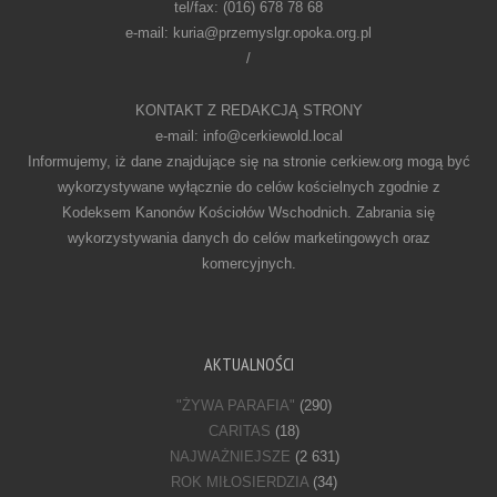
tel/fax: (016) 678 78 68
e-mail: kuria@przemyslgr.opoka.org.pl
/
KONTAKT Z REDAKCJĄ STRONY
e-mail: info@cerkiewold.local
Informujemy, iż dane znajdujące się na stronie cerkiew.org mogą być
wykorzystywane wyłącznie do celów kościelnych zgodnie z
Kodeksem Kanonów Kościołów Wschodnich. Zabrania się
wykorzystywania danych do celów marketingowych oraz
komercyjnych.
AKTUALNOŚCI
"ŻYWA PARAFIA"
(290)
CARITAS
(18)
NAJWAŻNIEJSZE
(2 631)
ROK MIŁOSIERDZIA
(34)