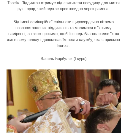
Твоєї». Піддиякон отримує від святителя посудину для миття
рук і орар, який одягає хрестовидно через рамена.
Від імені семінарійної спільноти щиросердечно вітаємо
новопоставлених піддияконів та молимося в їхньому
наміренні, а також просимо, щоб Господь благословляв їх на
життєвому шляху і допомагав їм нести службу, яка є приємна
Богові.
Василь Барбуляк (І курс)