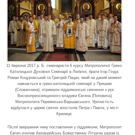
11 березня 2017 р. Б. семінаристи 6 курсу Митрополичої Греко-
Католицької Духовної Семінарії в Любліні, брати Ігор Гінда,
Роман Коцуровський та Григорій Пацан, який на даний момент
навчається в греко-католицькій семінарії у Пряшеві
(Словаччина), отримали піддияконські свячення з рук
Високопреосвященного владики Євгена (Поповича)
Митрополита Перемисько-Варшавського. Урочистість
відбулася у церкві святих апостолів Петра і Павла, у місті
Криниця.
Після звершення чину поставлення у піддиякони, Митрополит
Євген очолив Архиєрейську Божественну Літургію разом із