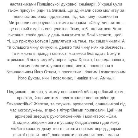
наставниками Пряшівської духовної семінарії. У храмі були
також присутні рідні та близькі, що здіймали свою молитву за
новопоставлених піддияконів. Під час чину посвячення
Митрополит звернувся з такими словами: «Сину, чин читця –
це перший ступінь священства. Тому, тобі, що читаєш Боже
писання, треба день у день змагатися за Божі чесноти, щоб і
ті, що прислухаються і дивляться на тебе, так само чинили. А
ти більшого чину очікуючи, даного тобі чину ніяк не збезчесть,
то й мирно в правді і святості матимеш благодать Божу й
отримаєш більшу службу через Ісуса Христа, Господа нашого,
якому належить усяка слава, честь і поклоніння з
безначальним Його Отцем, з пресвятим і благим і животворним
Його Духом, нині і повсякчас, і навіки вічні. Амінь.»
Піддиякон – це чин, у якому посвячений дбає про божий храм,
престол, його чистоту і приготовляє все потрібне до
Євхаристійної Жертви, та служить архиєреєві, священикові під
час богослужень, згідно з літургійними приписами. Цей чин
архиєрей звершує рукоположенням і молитвою: «Сам,
Владико, збережи його в усьому бездоганним і дай йому
любити красоту дому твого і стояти першим перед дверми
святої церкви твоєї, запалювати світильник оселі слави