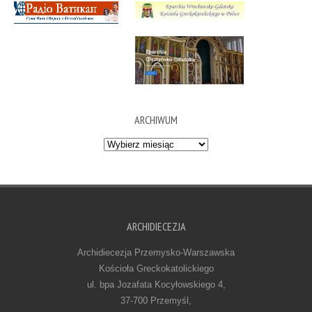
ARCHIWUM
Archiwum
ARCHIDIECEZJA
Archidiecezja Przemysko-Warszawska
Kościoła Greckokatolickiego
ul. bpa Jozafata Kocyłowskiego 4,
37-700 Przemyśl,