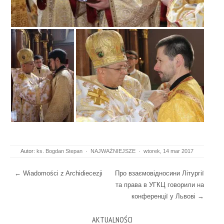
Autor:
ks. Bogdan Stepan
·
NAJWAŻNIEJSZE
·
wtorek, 14 mar 2017
Post navigation
←
Wiadomości z Archidiecezji
Про взаємовідносини Літургії
та права в УГКЦ говорили на
конференції у Львові
→
AKTUALNOŚCI