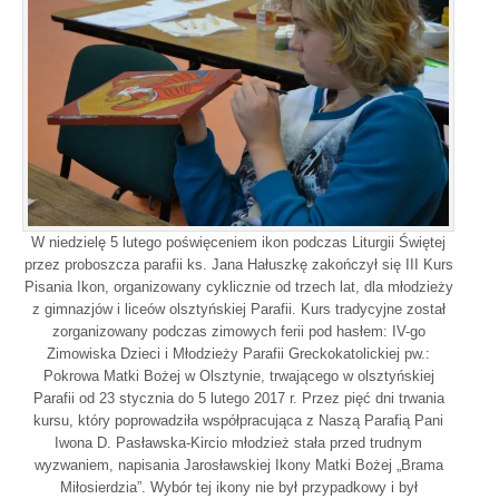
W niedzielę 5 lutego poświęceniem ikon podczas Liturgii Świętej
przez proboszcza parafii ks. Jana Hałuszkę zakończył się III Kurs
Pisania Ikon, organizowany cyklicznie od trzech lat, dla młodzieży
z gimnazjów i liceów olsztyńskiej Parafii. Kurs tradycyjne został
zorganizowany podczas zimowych ferii pod hasłem: IV-go
Zimowiska Dzieci i Młodzieży Parafii Greckokatolickiej pw.:
Pokrowa Matki Bożej w Olsztynie, trwającego w olsztyńskiej
Parafii od 23 stycznia do 5 lutego 2017 r. Przez pięć dni trwania
kursu, który poprowadziła współpracująca z Naszą Parafią Pani
Iwona D. Pasławska-Kircio młodzież stała przed trudnym
wyzwaniem, napisania Jarosławskiej Ikony Matki Bożej „Brama
Miłosierdzia”. Wybór tej ikony nie był przypadkowy i był