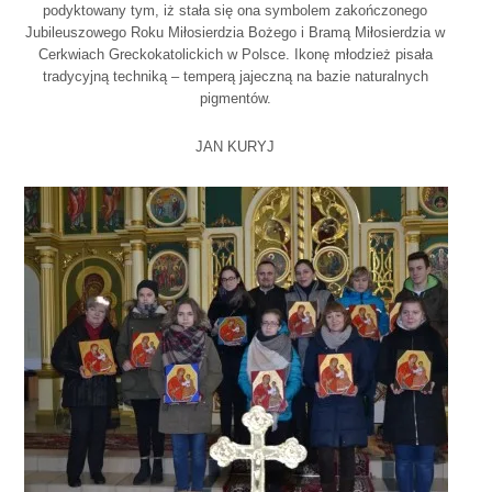
podyktowany tym, iż stała się ona symbolem zakończonego
Jubileuszowego Roku Miłosierdzia Bożego i Bramą Miłosierdzia w
Cerkwiach Greckokatolickich w Polsce. Ikonę młodzież pisała
tradycyjną techniką – temperą jajeczną na bazie naturalnych
pigmentów.
JAN KURYJ