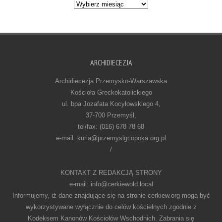
Archiwum
ARCHIDIECEZJA
Archidiecezja Przemysko-Warszawska
Kościoła Greckokatolickiego
ul. bpa Jozafata Kocyłowskiego 4,
37-700 Przemyśl,
tel/fax: (016) 678 78 68
e-mail: kuria@przemyslgr.opoka.org.pl
/
KONTAKT Z REDAKCJĄ STRONY
e-mail: info@cerkiewold.local
Informujemy, iż dane znajdujące się na stronie cerkiew.org mogą być
wykorzystywane wyłącznie do celów kościelnych zgodnie z
Kodeksem Kanonów Kościołów Wschodnich. Zabrania się