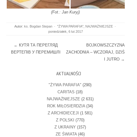
(Fot.: Jan Kuryj)
Autor:
ks. Bogdan Stepan
·
"ŻYWA PARAFIA"
,
NAJWAŻNIEJSZE
·
poniedziałek, 6 lut 2017
Post navigation
←
КУТЯ ТА ПЕРЕГЛЯД
BOJKOWSZCZYZNA
ВЕРТЕПІВ У ПЕРЕМИШЛІ
ZACHODNIA – WCZORAJ, DZIŚ
I JUTRO
→
AKTUALNOŚCI
"ŻYWA PARAFIA"
(290)
CARITAS
(18)
NAJWAŻNIEJSZE
(2 631)
ROK MIŁOSIERDZIA
(34)
Z ARCHIDIECEJI
(1 581)
Z POLSKI
(770)
Z UKRAINY
(157)
ZE ŚWIATA
(46)