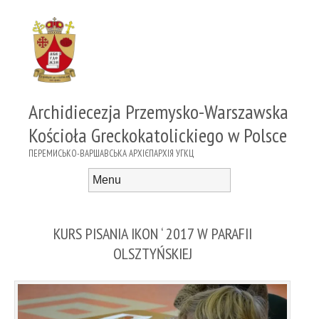
Archidiecezja Przemysko-Warszawska
Kościoła Greckokatolickiego w Polsce
ПЕРЕМИСЬКО-ВАРШАВСЬКА АРХІЄПАРХІЯ УГКЦ
Menu
Skip to content
KURS PISANIA IKON ‘ 2017 W PARAFII
OLSZTYŃSKIEJ