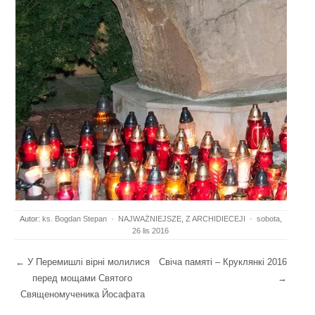
Autor:
ks. Bogdan Stepan
·
NAJWAŻNIEJSZE
,
Z ARCHIDIECEJI
·
sobota,
26 lis 2016
Post navigation
←
У Перемишлі вірні молилися
Свіча памяті – Круклянкі 2016
перед мощами Святого
→
Священомученика Йосафата