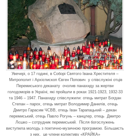
Увечері, о 17 годині, в Соборі Святого Івана Хрестителя –
Митрополит і Архієпископ Євген Попович у співслужіні отців
Перемиського деканату очолив панахиду за жертви
голодоморів в Україні, які пройшли в роках 1921-1923, 1932-33
та 1946 – 1947. Панахиду співслужили: отець митрат Богдан
Степан – парох, отець митрат Володимир Данилів, отець
Дмитро Гарасим ЧСВВ, отець Іван Тарапацький – декан
перемиський, отець Павло Рогунь – канцлер, отець Дмитро
Лєшко – сотрудник перемиський. Після богослужень
виступила молодь з поетично-музичною програмою. Більшисть
з них, це члени колективу «КРАЙКА»