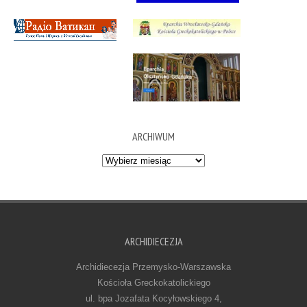
ARCHIWUM
Archiwum
ARCHIDIECEZJA
Archidiecezja Przemysko-Warszawska
Kościoła Greckokatolickiego
ul. bpa Jozafata Kocyłowskiego 4,