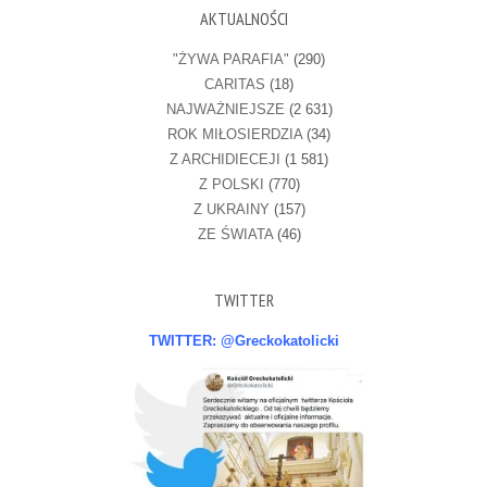
AKTUALNOŚCI
"ŻYWA PARAFIA"
(290)
CARITAS
(18)
NAJWAŻNIEJSZE
(2 631)
ROK MIŁOSIERDZIA
(34)
Z ARCHIDIECEJI
(1 581)
Z POLSKI
(770)
Z UKRAINY
(157)
ZE ŚWIATA
(46)
TWITTER
TWITTER: @Greckokatolicki