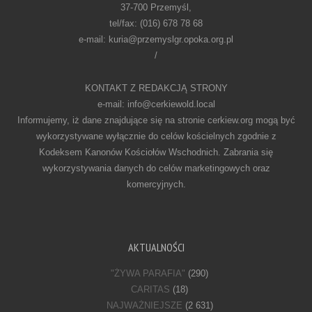
37-700 Przemyśl,
tel/fax: (016) 678 78 68
e-mail: kuria@przemyslgr.opoka.org.pl
/
KONTAKT Z REDAKCJĄ STRONY
e-mail: info@cerkiewold.local
Informujemy, iż dane znajdujące się na stronie cerkiew.org mogą być
wykorzystywane wyłącznie do celów kościelnych zgodnie z
Kodeksem Kanonów Kościołów Wschodnich. Zabrania się
wykorzystywania danych do celów marketingowych oraz
komercyjnych.
AKTUALNOŚCI
"ŻYWA PARAFIA"
(290)
CARITAS
(18)
NAJWAŻNIEJSZE
(2 631)