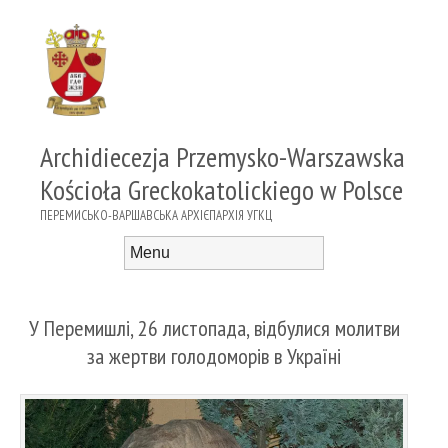
Archidiecezja Przemysko-Warszawska
Kościoła Greckokatolickiego w Polsce
ПЕРЕМИСЬКО-ВАРШАВСЬКА АРХІЄПАРХІЯ УГКЦ
Menu
Skip to content
У Перемишлі, 26 листопада, відбулися молитви
за жертви голодоморів в Україні