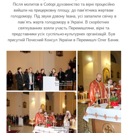
Після молитов в Соборі духовенство та вірні процесійно
вийшли на прицерковну площу, до пам’ятника жертвам
голодомору. Під звуки дзвону Івана, усі запалили свічку в
пам`ять жертв голодомору в Україні. В скорботних
святкуваннях взяли участь Перемишляни, вірні та
представники усіх суспільно-культурних організацій. Був
присутній Почесний Консул України в Перемишлі Олег Бачик.