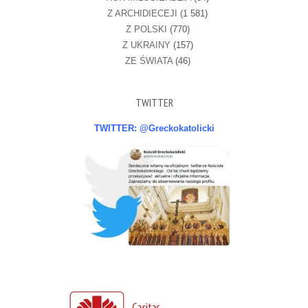
Z ARCHIDIECEJI
(1 581)
Z POLSKI
(770)
Z UKRAINY
(157)
ZE ŚWIATA
(46)
TWITTER
TWITTER: @Greckokatolicki