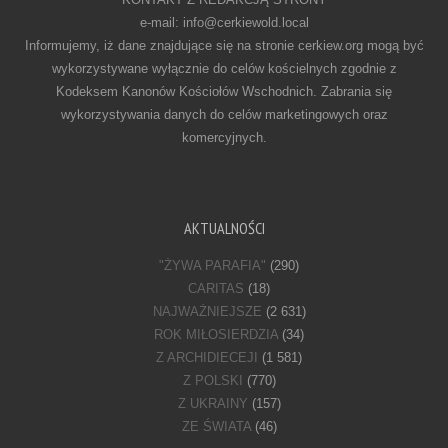
e-mail: info@cerkiewold.local
Informujemy, iż dane znajdujące się na stronie cerkiew.org mogą być
wykorzystywane wyłącznie do celów kościelnych zgodnie z
Kodeksem Kanonów Kościołów Wschodnich. Zabrania się
wykorzystywania danych do celów marketingowych oraz
komercyjnych.
AKTUALNOŚCI
"ŻYWA PARAFIA"
(290)
CARITAS
(18)
NAJWAŻNIEJSZE
(2 631)
ROK MIŁOSIERDZIA
(34)
Z ARCHIDIECEJI
(1 581)
Z POLSKI
(770)
Z UKRAINY
(157)
ZE ŚWIATA
(46)