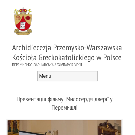
Archidiecezja Przemysko-Warszawska
Kościoła Greckokatolickiego w Polsce
ПЕРЕМИСЬКО-ВАРШАВСЬКА АРХІЄПАРХІЯ УГКЦ
Menu
Skip to content
Презентація фільму „Милосердя двері” у
Перемишлі