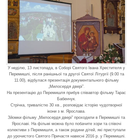
У неділю, 13 листопада, в Соборі Святого Івана Хрестителя у
Перемишлі, після ранішньої та другої Святої Літургії (9.00 та
11.00), відбулася презентація документального фільму
„Милосердя двері”.
На презентацію до Перемишля прибув співавтор фільму Тарас
Бабенчук.
Стрічка, тривалістю 30 хв., розповідає історію чудотворної
ікони з м. Ярослава.
Зйомки фільму „Милосердя двері” проходили в Перемишлі та
Ярославі. На фільмі можна було побачите хори та співочі
колективи з Перемишля, а також родини дітей, які приступали
до урочистого Святого Причастя навесні 2016 р. у Перемишлі.