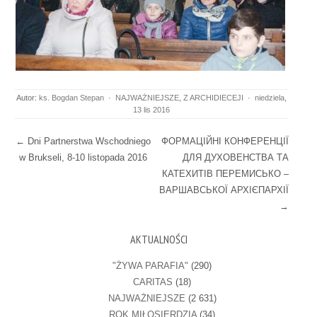
Autor:
ks. Bogdan Stepan
·
NAJWAŻNIEJSZE
,
Z ARCHIDIECEJI
·
niedziela,
13 lis 2016
Post navigation
←
Dni Partnerstwa Wschodniego
ФОРМАЦІЙНІ КОНФЕРЕНЦІЇ
w Brukseli, 8-10 listopada 2016
ДЛЯ ДУХОВЕНСТВА ТА
КАТЕХИТІВ ПЕРЕМИСЬКО –
ВАРШАВСЬКОЇ АРХІЄПАРХІЇ
→
AKTUALNOŚCI
"ŻYWA PARAFIA"
(290)
CARITAS
(18)
NAJWAŻNIEJSZE
(2 631)
ROK MIŁOSIERDZIA
(34)