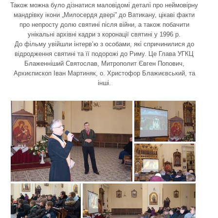
Також можна було дізнатися маловідомі деталі про неймовірну
мандрівку ікони „Милосердя двері” до Ватикану, цікаві факти
про непросту долю святині після війни, а також побачити
унікальні архівні кадри з коронації святині у 1996 р.
До фільму увійшли інтерв’ю з особами, які спричинилися до
відродження святині та її подорожі до Риму. Це Глава УГКЦ
Блаженніший Святослав, Митрополит Євген Попович,
Архиєпископ Іван Мартиняк, о. Христофор Блажиєвський, та
інші.