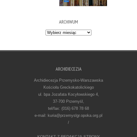
ARCHIWUM
Archiwum
ARCHIDIECEZJA
Archidiecezja Przemysko-Warszawska
Kościoła Greckokatolickiego
ul. bpa Jozafata Kocyłowskiego 4,
37-700 Przemyśl,
tel/fax: (016) 678 78 68
e-mail: kuria@przemyslgr.opoka.org.pl
/
KONTAKT Z REDAKCJĄ STRONY