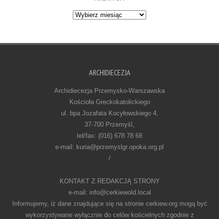
Archiwum
ARCHIDIECEZJA
Archidiecezja Przemysko-Warszawska
Kościoła Greckokatolickiego
ul. bpa Jozafata Kocyłowskiego 4,
37-700 Przemyśl,
tel/fax: (016) 678 78 68
e-mail: kuria@przemyslgr.opoka.org.pl
/
KONTAKT Z REDAKCJĄ STRONY
e-mail: info@cerkiewold.local
Informujemy, iż dane znajdujące się na stronie cerkiew.org mogą być
wykorzystywane wyłącznie do celów kościelnych zgodnie z