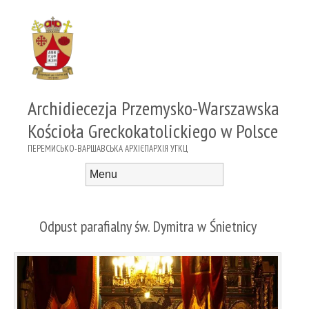
Archidiecezja Przemysko-Warszawska
Kościoła Greckokatolickiego w Polsce
ПЕРЕМИСЬКО-ВАРШАВСЬКА АРХІЄПАРХІЯ УГКЦ
Menu
Skip to content
Odpust parafialny św. Dymitra w Śnietnicy