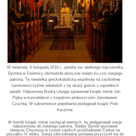
W niedzielę, 6 listopada 2016 r., parafia św. wielkiego męczennika
Dymitra w Śnietnicy obchodziła doroczne święto ku czci swojego
patrona. Tę niewielką greckokatolicką wspólnotę na zachodniej
Łemkowszczyźnie odwiedzili z tej okazji goście z sąsiednich
parafii. Odpustową Boską Liturgię sprawował ksiądz mitrat Jan
Pipka w koncelebrze z księdzem proboszczem Jarosławem
Czuchtą. W sakramencie pojednania posługiwał ksiądz Piotr
Kaczmar.
W homilii ksiądz mitrat zachęcał wiernych, by pielęgnowali swoje
nabożeństwo do świętego patrona. Święty Dymitr wyznawał
otwarcie Chrystusa w czasie ciężkich prześladowań Cerkwi na
początku IV wieku. Swoją zdecydowaną postawą przyczynił się do