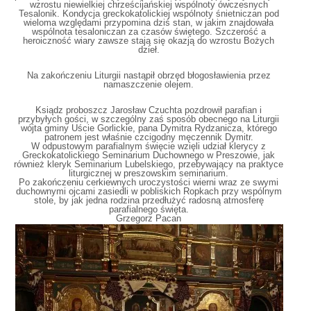
wzrostu niewielkiej chrześcijańskiej wspólnoty ówczesnych
Tesalonik. Kondycja greckokatolickiej wspólnoty śnietniczan pod
wieloma względami przypomina dziś stan, w jakim znajdowała
wspólnota tesaloniczan za czasów świętego. Szczerość a
heroiczność wiary zawsze stają się okazją do wzrostu Bożych
dzieł.
Na zakończeniu Liturgii nastąpił obrzęd błogosławienia przez
namaszczenie olejem.
Ksiądz proboszcz Jarosław Czuchta pozdrowił parafian i
przybyłych gości, w szczególny zaś sposób obecnego na Liturgii
wójta gminy Uście Gorlickie, pana Dymitra Rydzanicza, którego
patronem jest właśnie czcigodny męczennik Dymitr.
W odpustowym parafialnym święcie wzięli udział klerycy z
Greckokatolickiego Seminarium Duchownego w Preszowie, jak
również kleryk Seminarium Lubelskiego, przebywający na praktyce
liturgicznej w preszowskim seminarium.
Po zakończeniu cerkiewnych uroczystości wierni wraz ze swymi
duchownymi ojcami zasiedli w pobliskich Ropkach przy wspólnym
stole, by jak jedna rodzina przedłużyć radosną atmosferę
parafialnego święta.
Grzegorz Pacan