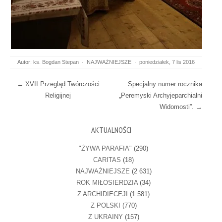
Autor:
ks. Bogdan Stepan
·
NAJWAŻNIEJSZE
·
poniedziałek, 7 lis 2016
Post navigation
←
XVII Przegląd Twórczości
Specjalny numer rocznika
Religijnej
„Peremyski Archyjeparchialni
Widomosti”.
→
AKTUALNOŚCI
"ŻYWA PARAFIA"
(290)
CARITAS
(18)
NAJWAŻNIEJSZE
(2 631)
ROK MIŁOSIERDZIA
(34)
Z ARCHIDIECEJI
(1 581)
Z POLSKI
(770)
Z UKRAINY
(157)