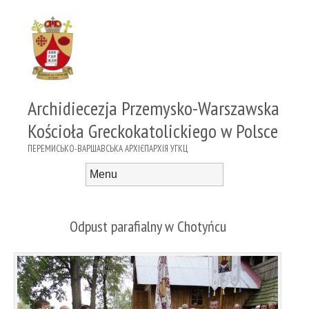
Archidiecezja Przemysko-Warszawska
Kościoła Greckokatolickiego w Polsce
ПЕРЕМИСЬКО-ВАРШАВСЬКА АРХІЄПАРХІЯ УГКЦ
Menu
Skip to content
Odpust parafialny w Chotyńcu