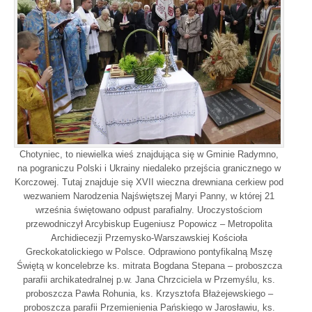
Chotyniec, to niewielka wieś znajdująca się w Gminie Radymno,
na pograniczu Polski i Ukrainy niedaleko przejścia granicznego w
Korczowej. Tutaj znajduje się XVII wieczna drewniana cerkiew pod
wezwaniem Narodzenia Najświętszej Maryi Panny, w której 21
września świętowano odpust parafialny. Uroczystościom
przewodniczył Arcybiskup Eugeniusz Popowicz – Metropolita
Archidiecezji Przemysko-Warszawskiej Kościoła
Greckokatolickiego w Polsce. Odprawiono pontyfikalną Mszę
Świętą w koncelebrze ks. mitrata Bogdana Stepana – proboszcza
parafii archikatedralnej p.w. Jana Chrzciciela w Przemyślu, ks.
proboszcza Pawła Rohunia, ks. Krzysztofa Błażejewskiego –
proboszcza parafii Przemienienia Pańskiego w Jarosławiu, ks.