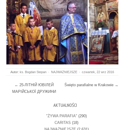
Autor:
ks. Bogdan Stepan
·
NAJWAŻNIEJSZE
·
czwartek, 22 wrz 2016
Post navigation
←
25-ЛІТНІЙ ЮВІЛЕЙ
Święto parafialne w Krakowie
→
МАРІЙСЬКОЇ ДРУЖИНИ
AKTUALNOŚCI
"ŻYWA PARAFIA"
(290)
CARITAS
(18)
NAJWAŻNIEJSZE
(2 631)