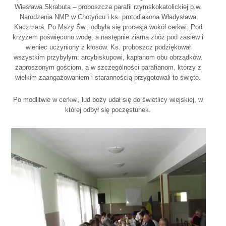
Wiesława Skrabuta – proboszcza parafii rzymskokatolickiej p.w.
Narodzenia NMP w Chotyńcu i ks. protodiakona Władysława
Kaczmara. Po Mszy Św., odbyła się procesja wokół cerkwi. Pod
krzyżem poświęcono wodę, a następnie ziarna zbóż pod zasiew i
wieniec uczyniony z kłosów. Ks. proboszcz podziękował
wszystkim przybyłym: arcybiskupowi, kapłanom obu obrządków,
zaproszonym gościom, a w szczególności parafianom, którzy z
wielkim zaangażowaniem i starannością przygotowali to święto.
Po modlitwie w cerkwi, lud boży udał się do świetlicy wiejskiej, w
której odbył się poczęstunek.