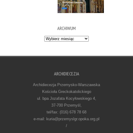
ARCHIWUM
Archiwum
ARCHIDIECEZJA
Archidiecezja Przemysko-Warszawska
Kościoła Greckokatolickiego
ul. bpa Jozafata Kocyłowskiego 4,
37-700 Przemyśl,
tel/fax: (016) 678 78 68
e-mail: kuria@przemyslgr.opoka.org.pl
/