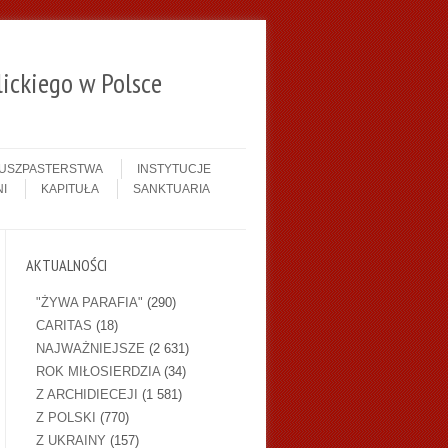
ickiego w Polsce
DUSZPASTERSTWA
INSTYTUCJE
I
KAPITUŁA
SANKTUARIA
AKTUALNOŚCI
"ŻYWA PARAFIA"
(290)
CARITAS
(18)
NAJWAŻNIEJSZE
(2 631)
ROK MIŁOSIERDZIA
(34)
Z ARCHIDIECEJI
(1 581)
Z POLSKI
(770)
Z UKRAINY
(157)