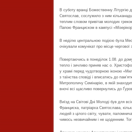
В суботу вранці Божественну Літургію 
Святослав, сослужило з ним кільканадц
теплим словом привітав молодих грекока
Папою Франциском в кампусі «Мізерікор
В неділю центральною подією була Мес
очікували комунікат про місце чергової 
Повертаючись в понеділок 1.08. до дом
тепло і зичливо приняв нас о. Христофо
у храмі перед чудотворною іконою «Ми
з таїнства сповіді і вписатись до пам’я
Митрополичу Семінарію, в якій знаходи
вночі всі щасливо повернулись до Ґуров
Виїзд на Світові Дні Молоді був для в
Франциска, патріарха Святослава, кіль
людей з цілого світу, чувати, паломнич
чимось незвичайним і не щоденним. Того