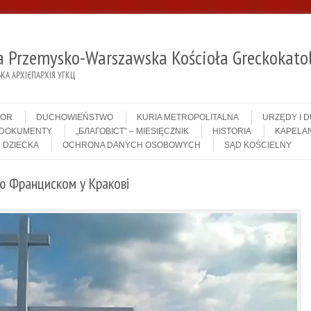
ja Przemysko-Warszawska Kościoła Greckokatol
А АРХІЄПАРХІЯ УГКЦ
IOR
DUCHOWIEŃSTWO
KURIA METROPOLITALNA
URZĘDY I 
DOKUMENTY
„БЛАГОВІСТ” – MIESIĘCZNIK
HISTORIA
KAPELAN
 DZIECKA
OCHRONA DANYCH OSOBOWYCH
SĄD KOŚCIELNY
ю Франциском у Кракові