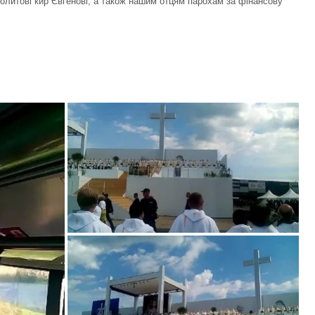
литові кир Євгенові, а також нашим отцям парохам за фінансову