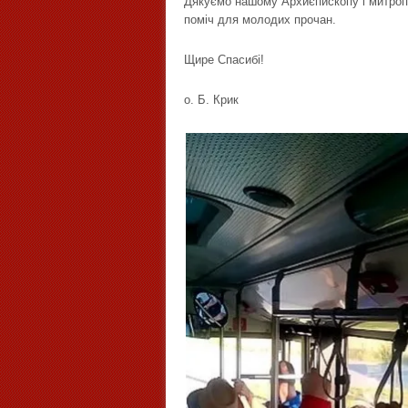
Дякуємо нашому Архиєпископу і митропо
поміч для молодих прочан.
Щире Спасибі!
о. Б. Крик