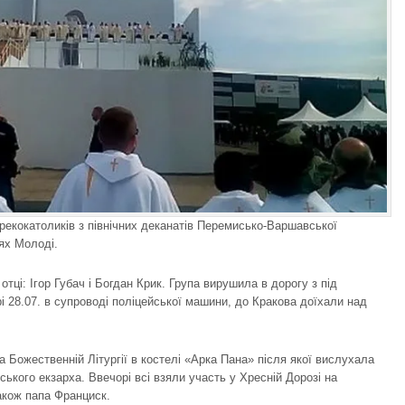
грекокатоликів з північних деканатів Перемисько-Варшавської
ях Молоді.
тці: Ігор Губач і Богдан Крик. Група вирушила в дорогу з під
і 28.07. в супроводі поліцейської машини, до Кракова доїхали над
 Божественній Літургії в костелі «Арка Пана» після якої вислухала
ького екзарха. Ввечорі всі взяли участь у Хресній Дорозі на
акож папа Франциск.