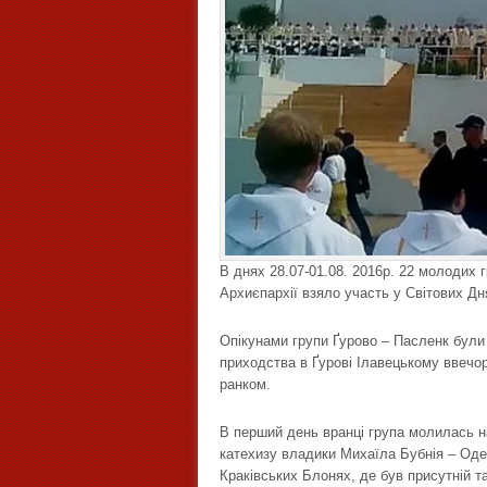
В днях 28.07-01.08. 2016р. 22 молодих 
Архиєпархії взяло участь у Світових Дн
Опікунами групи Ґурово – Пасленк були о
приходства в Ґурові Ілавецькому ввечор
ранком.
В перший день вранці група молилась на
катехизу владики Михаїла Бубнія – Одес
Краківських Блонях, де був присутній т