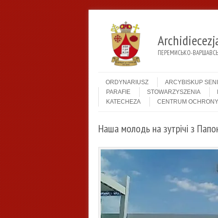
Archidiecez
ПЕРЕМИСЬКО-ВАРШАВСЬК
Menu
Skip to content
ORDYNARIUSZ
ARCYBISKUP SEN
PARAFIE
STOWARZYSZENIA
KATECHEZA
CENTRUM OCHRONY
Наша молодь на зутрічі з Папо