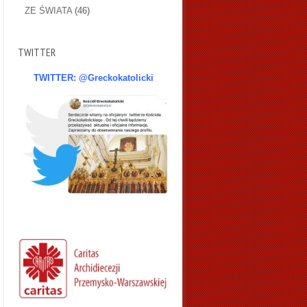
ZE ŚWIATA
(46)
TWITTER
TWITTER: @Greckokatolicki