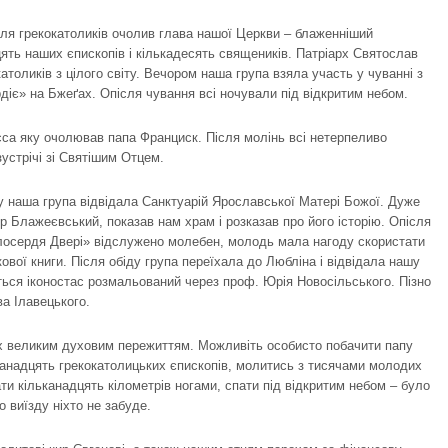
для грекокатоликів очолив глава нашої Церкви – блаженніший
ять наших єпископів і кількадесять священиків. Патріарх Святослав
толиків з цілого світу. Вечором наша група взяла участь у чуванні з
діє» на Бжеґах. Опісля чування всі ночували під відкритим небом.
са яку очолював папа Франциск. Після молінь всі нетерпеливо
зустрічі зі Святішим Отцем.
у наша група відвідала Санктуарій Ярославської Матері Божої. Дуже
р Блажеєвський, показав нам храм і розказав про його історію. Опісля
лосердя Двері» відслужено молебен, молодь мала нагоду скористати
ткової книги. Після обіду група переїхала до Любліна і відвідала нашу
ться іконостас розмальований через проф. Юрія Новосільського. Пізно
а Ілавецького.
сіх великим духовим пережиттям. Можливіть особисто побачити папу
канадцять грекокатолицьких єпископів, молитись з тисячами молодих
ати кільканадцять кілометрів ногами, спати під відкритим небом – було
 виїзду ніхто не забуде.