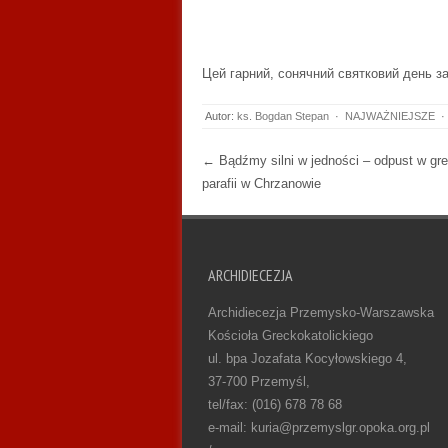
Цей гарний, сонячний святковий день за
Autor:
ks. Bogdan Stepan
·
NAJWAŻNIEJSZE
·
Post navigation
←
Bądźmy silni w jedności – odpust w gre
parafii w Chrzanowie
ARCHIDIECEZJA
Archidiecezja Przemysko-Warszawska
Kościoła Greckokatolickiego
ul. bpa Jozafata Kocyłowskiego 4,
37-700 Przemyśl,
tel/fax: (016) 678 78 68
e-mail: kuria@przemyslgr.opoka.org.pl