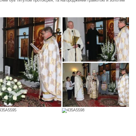
ний був титулом протоієрея, та нагороджений грамотою й золотим