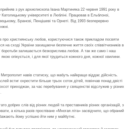
прийняв з рук архиєпископа Івана Мартиняка 22 червня 1991 року в
 у Католицькому університеті в Любліні. Працював в Ельблонзі,
вецькому, Бранєві, Пенцішеві та Орнеті. Від 1993 безперервно
нжні.
ав про християнську любов, користуючися також прикладом посвяти
я на сході України захищаючи безпечне життя своїх співвітчизників в
ої боротьби залишається безкорислива любов. А так же само і наш
якою опікується, і для якої трудиться кожного дня, кожної хвилини.
Митрополит навів статиску, що мабуть найкраще віддає дійсність.
слей встиг охрестити більше трьох соток дітей, повінчав понад двісті
охсот приходжан, за час перебування у священстві відслужив у різних
.
то добрих слів від різних людей та преставників різних організацій, з
вати, а кілька разів проспіване «Многая літа» засвідчило, що обраний
бажають йому успішно йти ним у майбутнє.