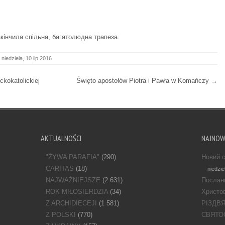
кінчила спільна, багатолюдна трапеза.
niedziela, 10 lip 2016
ckokatolickiej
Święto apostołów Piotra i Pawła w Komańczy
→
AKTUALNOŚCI
NAJNO
"ŻYWA PARAFIA"
(290)
Новий с
CARITAS
(18)
niedzie
NAJWAŻNIEJSZE
(2 631)
Послан
ROK MIŁOSIERDZIA
(34)
Христов
Z ARCHIDIECEJI
(1 581)
РІЗДВ
Z POLSKI
(770)
СВЯТО