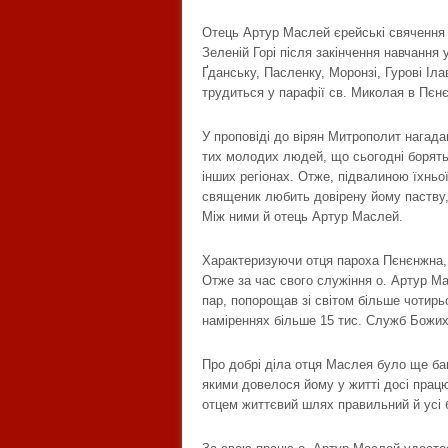
Отець Артур Маслей єрейські свячення 
Зеленій Горі після закінчення навчання
Ґданську, Пасленку, Моронзі, Гурові Іла
трудиться у парафії св. Миколая в Пєнє
У проповіді до вірян Митрополит нагад
тих молодих людей, що сьогодні борятьс
інших регіонах. Отже, підвалиною їхнь
священик любить довірену йому паству, 
Між ними й отець Артур Маслей.
Характеризуючи отця пароха Пєнєнжна, 
Отже за час свого служіння о. Артур Ма
пар, попорощав зі світом більше чотирь
наміреннях більше 15 тис. Служб Божих
Про добрі діла отця Маслея було ще бага
якими довелося йому у житті досі працю
отцем життєвий шлях правильний й усі 