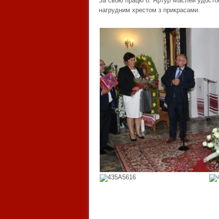
За свою працю о. Артур Маслей удостоє
нагрудним хрестом з прикрасами.