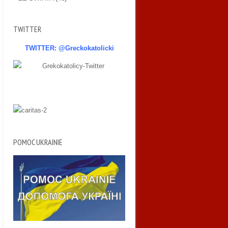
TWITTER
TWITTER: @Greckokatolicki
POMOC UKRAINIE