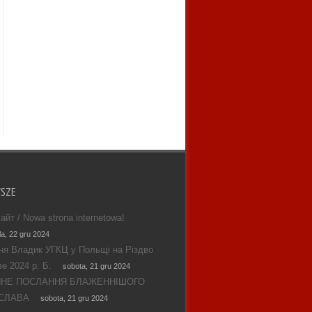
WSZE
айт / Nowa strona internetowa!
la, 22 gru 2024
ня Владик УГКЦ у Польщі на Різдво
е 2024 р. Б.
sobota, 21 gru 2024
ЯНЕ ПОСЛАННЯ БЛАЖЕННІШОГО
СЛАВА
sobota, 21 gru 2024