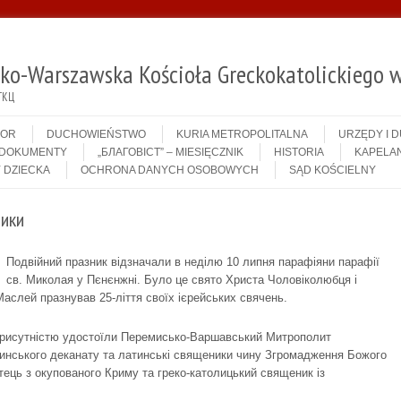
sko-Warszawska Kościoła Greckokatolickiego w
ГКЦ
IOR
DUCHOWIEŃSTWO
KURIA METROPOLITALNA
URZĘDY I 
DOKUMENTY
„БЛАГОВІСТ” – MIESIĘCZNIK
HISTORIA
KAPELAN
 DZIECKA
OCHRONA DANYCH OSOBOWYCH
SĄD KOŚCIELNY
ники
Подвійний празник відзначали в неділю 10 липня парафіяни парафії
св. Миколая у Пєнєнжні. Було це свято Христа Чоловіколюбця і
аслей празнував 25-ліття своїх ієрейських свячень.
присутністю удостоїли Перемисько-Варшавський Митрополит
инського деканату та латинські священики чину Згромадження Божого
отець з окупованого Криму та греко-католицький священик із