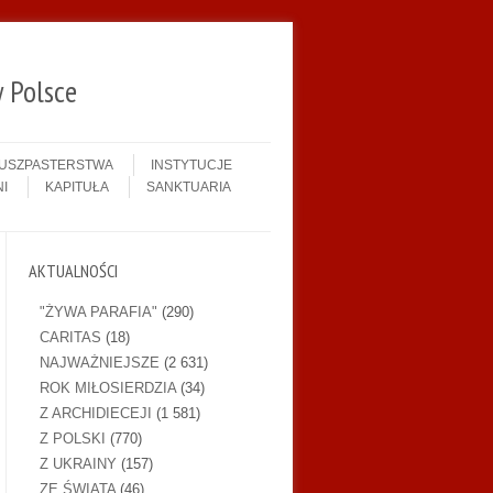
 Polsce
DUSZPASTERSTWA
INSTYTUCJE
I
KAPITUŁA
SANKTUARIA
AKTUALNOŚCI
"ŻYWA PARAFIA"
(290)
CARITAS
(18)
NAJWAŻNIEJSZE
(2 631)
ROK MIŁOSIERDZIA
(34)
Z ARCHIDIECEJI
(1 581)
Z POLSKI
(770)
Z UKRAINY
(157)
ZE ŚWIATA
(46)