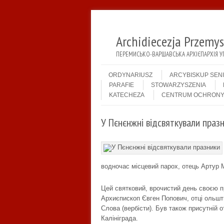
Archidiecezja Przemy
ПЕРЕМИСЬКО-ВАРШАВСЬКА АРХІЄПАРХІЯ У
Menu
Skip to content
ORDYNARIUSZ
ARCYBISKUP SEN
PARAFIE
STOWARZYSZENIA
KATECHEZA
CENTRUM OCHRONY
У Пєнєнжні відсвяткували праз
водночас місцевий парох, отець Артур М
Цей святковий, врочистий день своєю 
Архиєпископ Євген Попович, отці ольшт
Слова (вербісти). Був також присутній 
Калініграда.